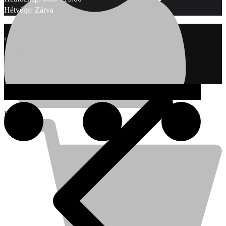
Hétvége: Zárva
© 2025 Karapin Kft. - Minden jog fenntartva
Adatkezelési tájékoztató
ÁSZF
Webáruház készítés: demenyzo.hu
Fiók
Kihlberg