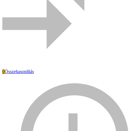
0
Összehasonlítás
Everwin