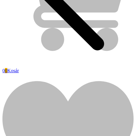
0
0
Kosár
Fini Betta