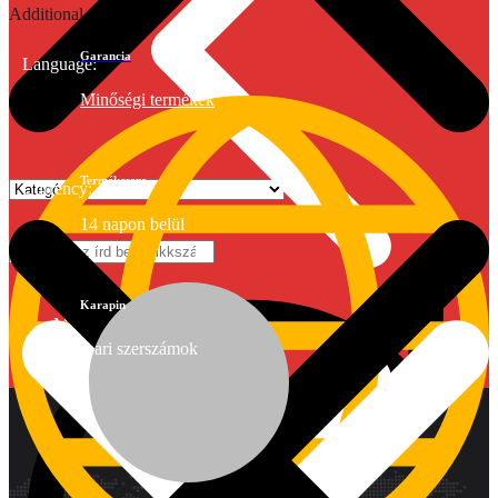
Additional
Garancia
Language:
Minőségi termékek
Termékcsere
Currency:
14 napon belül
Karapin
Márkák
Ipari szerszámok