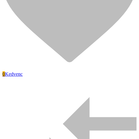
0
Kedvenc
Signode