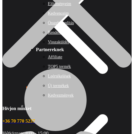
Előzményeim
Kedvenceim
Összehasonlítás
Rendeléseim
Visszaküldés
Partnereknek
Affiliate
TOP5 termék
Leértékelések
Új termékek
Népszerű!
Kedvezmények
Senco
Hívjon minket
+36 70 770 5237
Hétköznap: 8:00 - 15:00