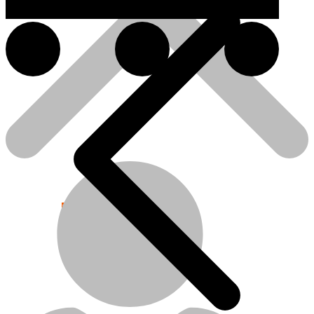
Népszerű!
Senco