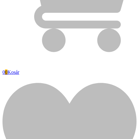
0
0
Kosár
Fini Betta