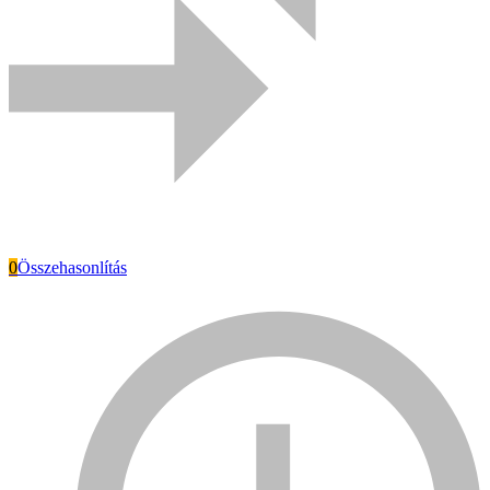
0
Összehasonlítás
Everwin