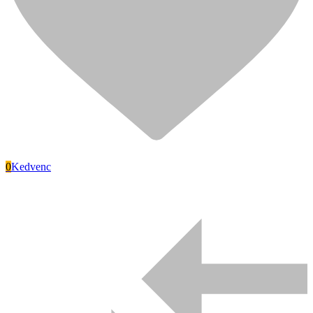
0
Kedvenc
Signode