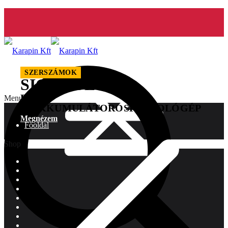
SZERSZÁMOK
SIGNODE
BXT3-
Menu
16
AKKUMULÁTOROS
PÁNTOLÓGÉP
Megnézem
Főoldal
Shop