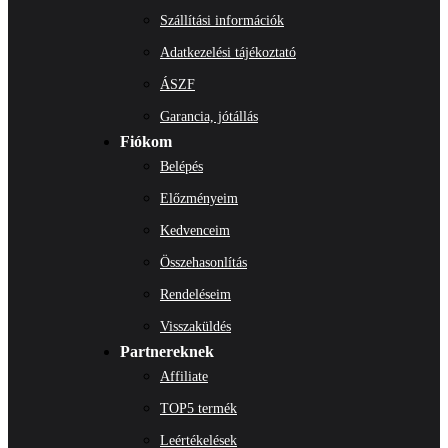
Szállítási információk
Adatkezelési tájékoztató
ÁSZF
Garancia, jótállás
Fiókom
Belépés
Előzményeim
Kedvenceim
Összehasonlítás
Rendeléseim
Visszaküldés
Partnereknek
Affiliate
TOP5 termék
Leértékelések