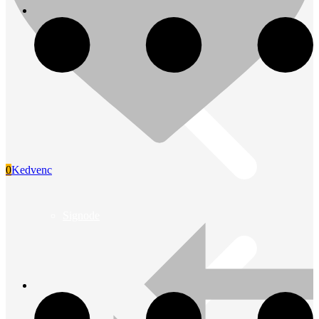
0
Kedvenc
Signode