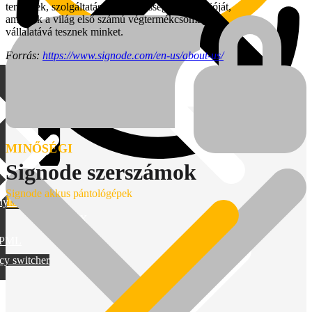
termékek, szolgáltatások és képességek portfólióját,
amelyek a világ első számú végtermékcsomagoló
vállalatává tesznek minket.
Forrás:
https://www.signode.com/en-us/about-us/
MINŐSÉGI
Signode szerszámok
Signode akkus pántológépek
lylang
MAX
PML
cy switcher