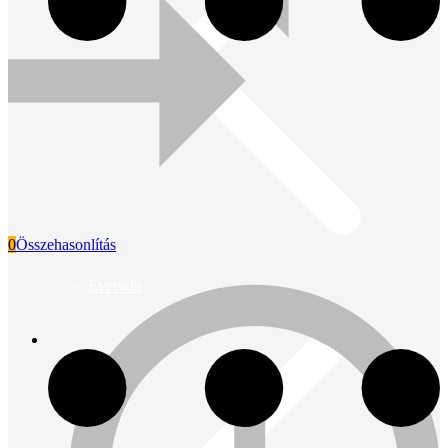
0
Összehasonlítás
Everwin