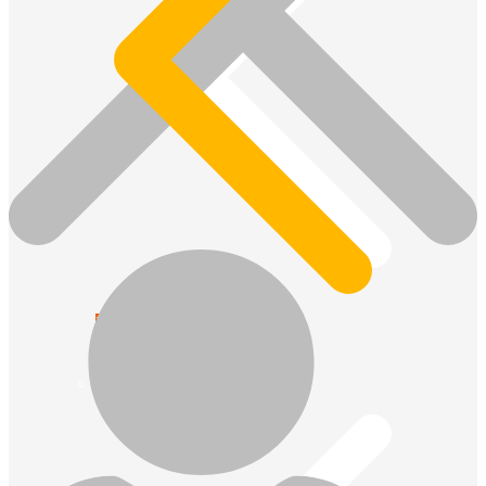
Népszerű!
Senco