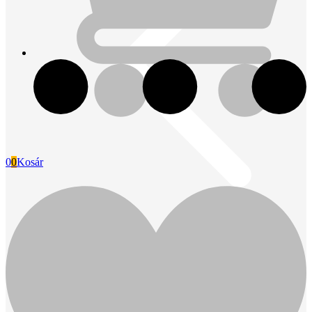
0
0
Kosár
Fini Betta