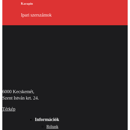
Karapin
Ipari szerszámok
6000 Kecskemét,
Szent István krt. 24.
Térkép
Információk
Rólunk