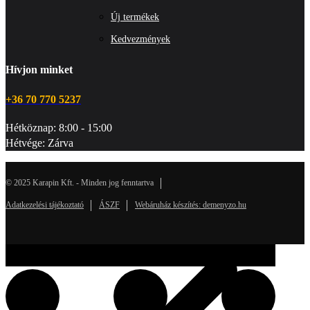
Új termékek
Kedvezmények
Hívjon minket
+36 70 770 5237
Hétköznap: 8:00 - 15:00
Hétvége: Zárva
© 2025 Karapin Kft. - Minden jog fenntartva
Adatkezelési tájékoztató
ÁSZF
Webáruház készítés: demenyzo.hu