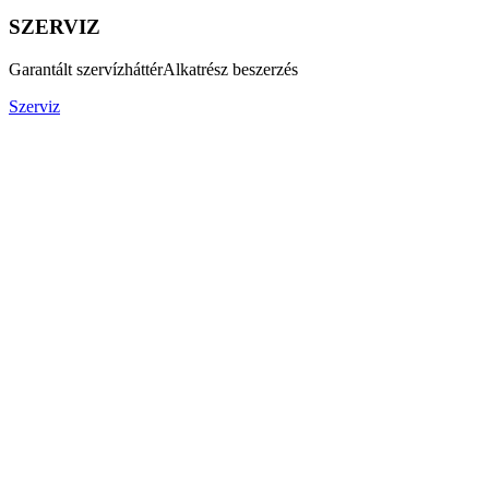
SZERVIZ
Garantált szervízháttér
Alkatrész beszerzés
Szerviz
Kapcsolat