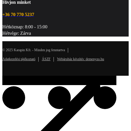
Hívjon minket
+36 70 770 5237
Hétköznap: 8:00 - 15:00
Hétvége: Zárva
© 2025 Karapin Kft. - Minden jog fenntartva
Adatkezelési tájékoztató
ÁSZF
Webáruház készítés: demenyzo.hu