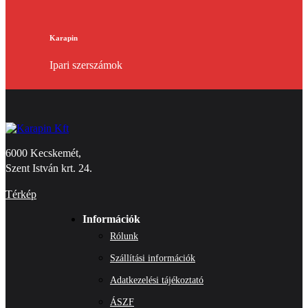
Karapin
Ipari szerszámok
6000 Kecskemét,
Szent István krt. 24.
Térkép
Információk
Rólunk
Szállítási információk
Adatkezelési tájékoztató
ÁSZF