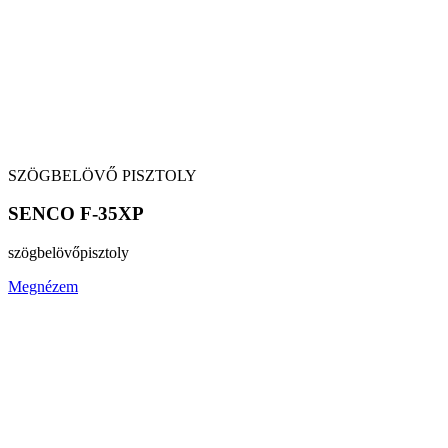
SZÖGBELÖVŐ PISZTOLY
SENCO F-35XP
szögbelövő
pisztoly
Megnézem