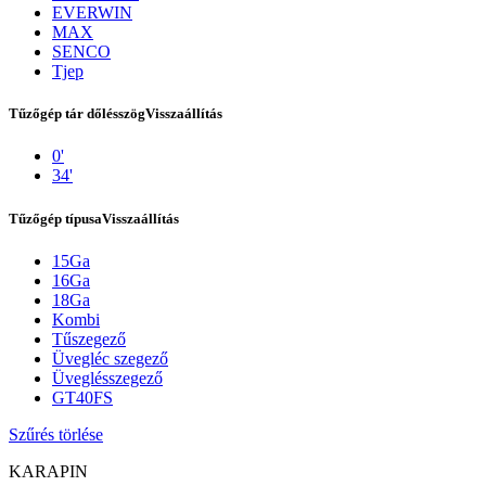
EVERWIN
MAX
SENCO
Tjep
Tűzőgép tár dőlésszög
Visszaállítás
0'
34'
Tűzőgép típusa
Visszaállítás
15Ga
Rólunk
16Ga
18Ga
Kombi
Tűszegező
Üvegléc szegező
Üveglésszegező
GT40FS
Szűrés törlése
KARAPIN