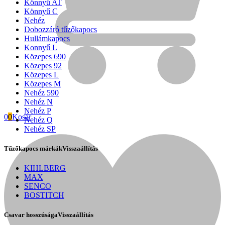
Könnyű AT
Könnyű C
Nehéz
Dobozzáró tűzőkapocs
Hullámkapocs
Konnyű L
Közepes 690
Közepes 92
Közepes L
Közepes M
Nehéz 590
Nehéz N
Nehéz P
0
0
Kosár
Nehéz Q
Nehéz SP
Tűzőkapocs márkák
Visszaállítás
Fini Betta
KIHLBERG
MAX
SENCO
BOSTITCH
Csavar hosszúsága
Visszaállítás