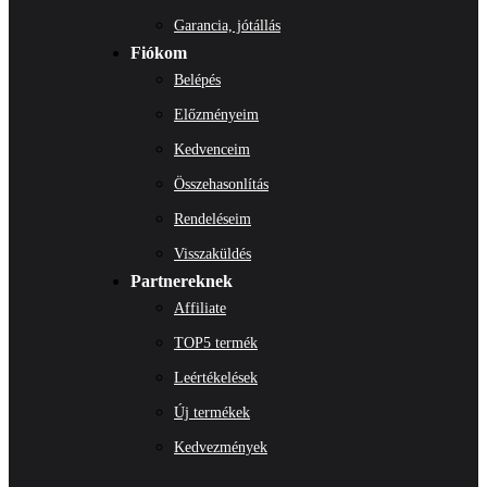
Garancia, jótállás
Fiókom
Belépés
Előzményeim
Kedvenceim
Összehasonlítás
Rendeléseim
Visszaküldés
Partnereknek
Affiliate
TOP5 termék
Leértékelések
Új termékek
Kedvezmények