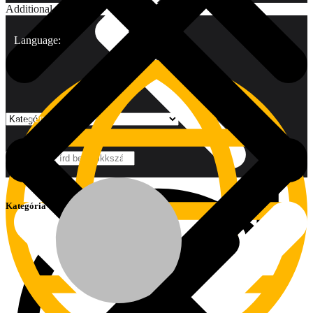
Additional
Language:
Currency:
Márkák
Kategória