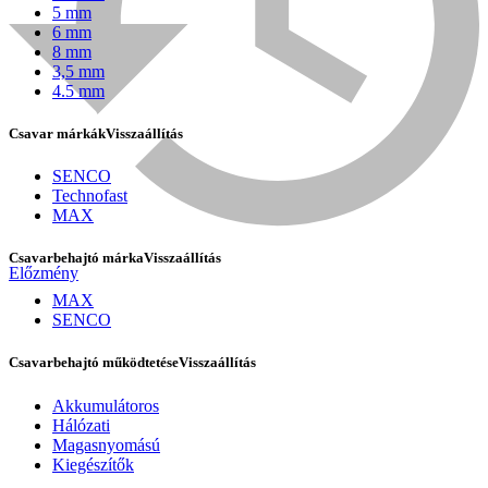
5 mm
6 mm
8 mm
3,5 mm
4.5 mm
Csavar márkák
Visszaállítás
SENCO
Technofast
MAX
Csavarbehajtó márka
Visszaállítás
Előzmény
Bühnen
MAX
SENCO
Csavarbehajtó működtetése
Visszaállítás
Akkumulátoros
Hálózati
Magasnyomású
Kiegészítők