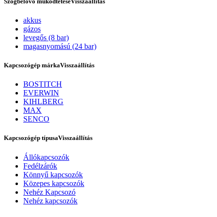
Szögbelövő működtetése
Visszaállítás
akkus
gázos
levegős (8 bar)
magasnyomású (24 bar)
Kapcsozógép márka
Visszaállítás
BOSTITCH
EVERWIN
KIHLBERG
MAX
Tex Year
SENCO
Kapcsozógép típusa
Visszaállítás
Állókapcsozók
Fedélzárók
Könnyű kapcsozók
Közepes kapcsozók
Nehéz Kapcsozó
Nehéz kapcsozók