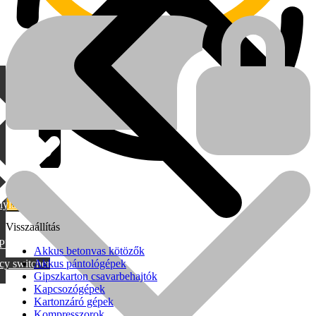
lylang
MAX
Visszaállítás
PML
Akkus betonvas kötözők
cy switcher
Akkus pántológépek
Gipszkarton csavarbehajtók
Kapcsozógépek
Kartonzáró gépek
Kompresszorok