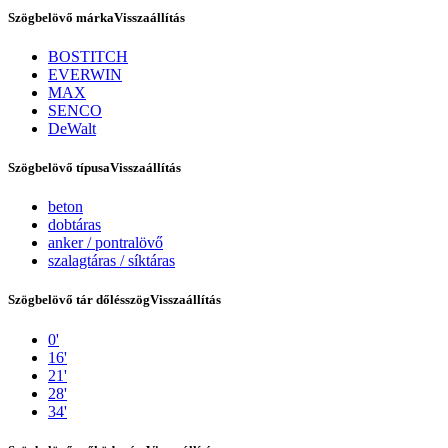
Szögbelövő márka
Visszaállítás
BOSTITCH
EVERWIN
MAX
SENCO
DeWalt
Szögbelövő típusa
Visszaállítás
beton
dobtáras
anker / pontralövő
Bostitch
szalagtáras / síktáras
Szögbelövő tár dőlésszög
Visszaállítás
0'
16'
21'
28'
34'