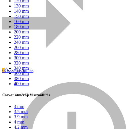
120 mm
130 mm
140 mm
150 mm
160 mm
180 mm
200 mm
220 mm
240 mm
260 mm
280 mm
300 mm
320 mm
340 mm
0
Összehasonlítás
360 mm
380 mm
Everwin
400 mm
Csavar átmérője
Visszaállítás
3 mm
3.5 mm
3.9 mm
4 mm
4.2 mm