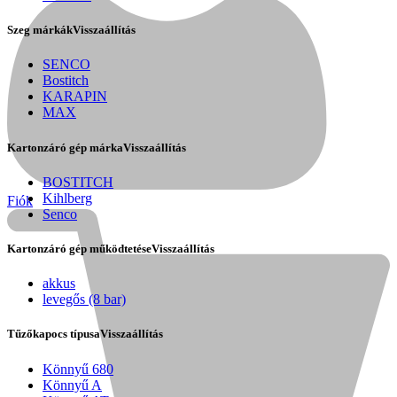
Szeg márkák
Visszaállítás
SENCO
Bostitch
KARAPIN
MAX
Kartonzáró gép márka
Visszaállítás
BOSTITCH
Kihlberg
Fiók
Senco
Kartonzáró gép működtetése
Visszaállítás
akkus
Kihlberg
levegős (8 bar)
Tűzőkapocs típusa
Visszaállítás
Könnyű 680
Könnyű A