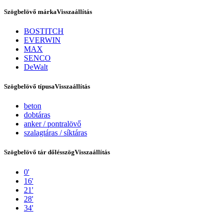
Szögbelövő márka
Visszaállítás
BOSTITCH
EVERWIN
MAX
SENCO
DeWalt
Szögbelövő típusa
Visszaállítás
beton
dobtáras
Tex Year
anker / pontralövő
szalagtáras / síktáras
Szögbelövő tár dőlésszög
Visszaállítás
0'
16'
21'
28'
34'