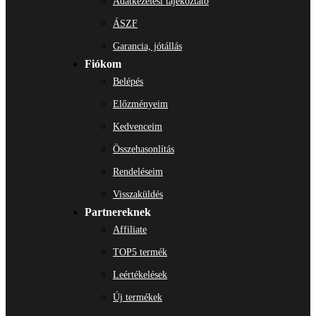
Adatkezelési tájékoztató
ÁSZF
Garancia, jótállás
Fiókom
Belépés
Előzményeim
Kedvenceim
Összehasonlítás
Rendeléseim
Visszaküldés
Partnereknek
Affiliate
TOP5 termék
Leértékelések
Új termékek