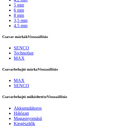
5 mm
6 mm
8 mm
3,5 mm
4.5 mm
Csavar márkák
Visszaállítás
SENCO
Technofast
MAX
Csavarbehajtó márka
Visszaállítás
Bostitch
MAX
SENCO
Csavarbehajtó működtetése
Visszaállítás
Akkumulátoros
Hálózati
Magasnyomású
Kiegészítők