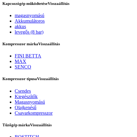
Kapcsozógép működtetése
Visszaállítás
magasnyomású
Akkumulátoros
akkus
levegős (8 bar)
Kompresszor márka
Visszaállítás
FINI BETTA
MAX
SENCO
Rólunk
Kompresszor típusa
Visszaállítás
Csendes
Kiegészítők
Magasnyomású
Olajkenésű
Csavarkompresszor
Tűzőgép márka
Visszaállítás
BOSTITCH