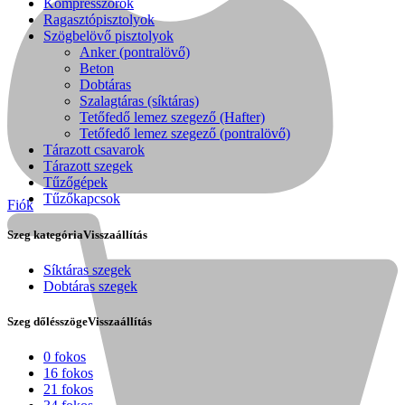
Kompresszorok
Ragasztópisztolyok
Szögbelövő pisztolyok
Anker (pontralövő)
Beton
Dobtáras
Szalagtáras (síktáras)
Tetőfedő lemez szegező (Hafter)
Tetőfedő lemez szegező (pontralövő)
Tárazott csavarok
Tárazott szegek
Tűzőgépek
Tűzőkapcsok
Fiók
Szeg kategória
Visszaállítás
Síktáras szegek
Dobtáras szegek
Kihlberg
Szeg dőlésszöge
Visszaállítás
0 fokos
16 fokos
21 fokos