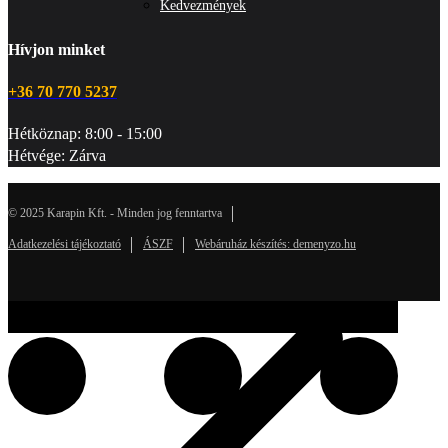
Kedvezmények
Hívjon minket
+36 70 770 5237
Hétköznap: 8:00 - 15:00
Hétvége: Zárva
© 2025 Karapin Kft. - Minden jog fenntartva
Adatkezelési tájékoztató
ÁSZF
Webáruház készítés: demenyzo.hu