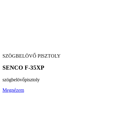
SZÖGBELÖVŐ PISZTOLY
SENCO F-35XP
szögbelövő
pisztoly
Megnézem