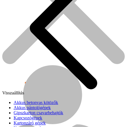
Népszerű!
Visszaállítás
Senco
Akkus betonvas kötözők
Akkus pántológépek
Gipszkarton csavarbehajtók
Kapcsozógépek
Kartonzáró gépek