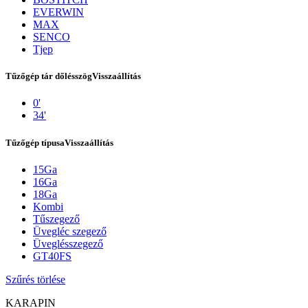
EVERWIN
MAX
SENCO
Tjep
Tűzőgép tár dőlésszög
Visszaállítás
0'
34'
Tűzőgép típusa
Visszaállítás
15Ga
Kapcsolat
16Ga
18Ga
Kombi
Tűszegező
Üvegléc szegező
Üveglésszegező
GT40FS
Szűrés törlése
KARAPIN