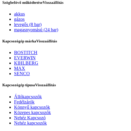
Szögbelövő működtetése
Visszaállítás
akkus
gázos
levegős (8 bar)
magasnyomású (24 bar)
Kapcsozógép márka
Visszaállítás
BOSTITCH
EVERWIN
KIHLBERG
Szerviz
MAX
SENCO
Kapcsozógép típusa
Visszaállítás
Állókapcsozók
Fedélzárók
Könnyű kapcsozók
Közepes kapcsozók
Nehéz Kapcsozó
Nehéz kapcsozók