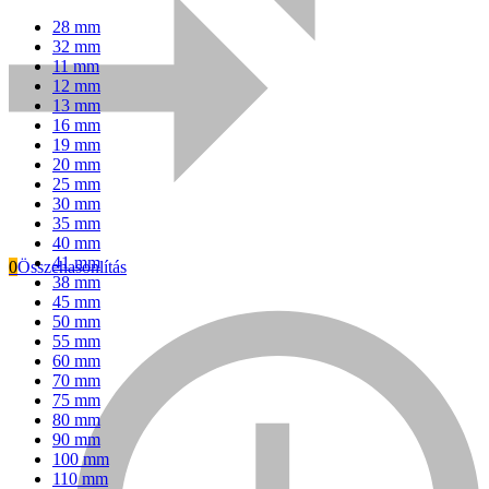
28 mm
32 mm
11 mm
12 mm
13 mm
16 mm
19 mm
20 mm
25 mm
30 mm
35 mm
40 mm
41 mm
0
Összehasonlítás
38 mm
45 mm
Everwin
50 mm
55 mm
60 mm
70 mm
75 mm
80 mm
90 mm
100 mm
110 mm