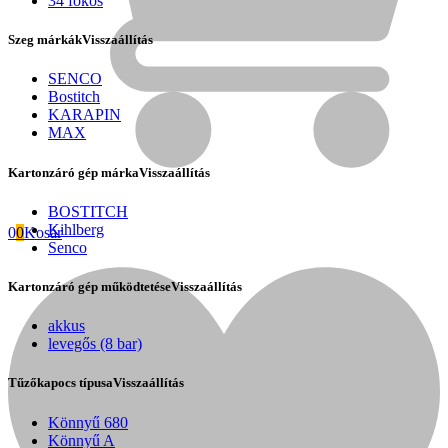
34 fokos
Szeg márkák
Visszaállítás
SENCO
Bostitch
KARAPIN
MAX
Kartonzáró gép márka
Visszaállítás
BOSTITCH
Kihlberg
0
0
Kosár
Senco
Kartonzáró gép működtetése
Visszaállítás
Fini Betta
akkus
levegős (8 bar)
Tűzőkapocs típusa
Visszaállítás
Könnyű 680
Könnyű A