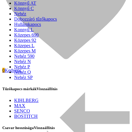
Könnyű AT
Könnyű C
Nehéz
Dobozzáró tűzőkapocs
Hullámkapocs
Konnyű L
Közepes 690
Közepes 92
Közepes L
Közepes M
Nehéz 590
Nehéz N
Nehéz P
0
Kedvenc
Nehéz Q
Nehéz SP
Tűzőkapocs márkák
Visszaállítás
Signode
KIHLBERG
MAX
SENCO
BOSTITCH
Csavar hosszúsága
Visszaállítás