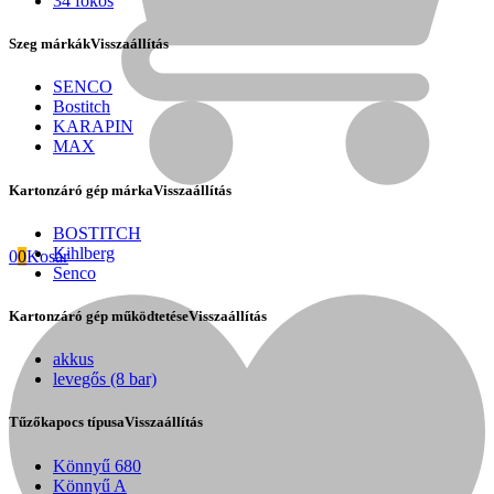
34 fokos
Szeg márkák
Visszaállítás
SENCO
Bostitch
KARAPIN
MAX
Kartonzáró gép márka
Visszaállítás
BOSTITCH
Kihlberg
0
0
Kosár
Senco
Kartonzáró gép működtetése
Visszaállítás
Fini Betta
akkus
levegős (8 bar)
Tűzőkapocs típusa
Visszaállítás
Könnyű 680
Könnyű A