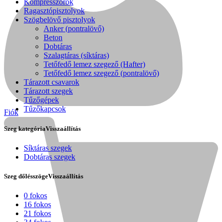
Kompresszorok
Ragasztópisztolyok
Szögbelövő pisztolyok
Anker (pontralövő)
Beton
Dobtáras
Szalagtáras (síktáras)
Tetőfedő lemez szegező (Hafter)
Tetőfedő lemez szegező (pontralövő)
Tárazott csavarok
Tárazott szegek
Tűzőgépek
Tűzőkapcsok
Fiók
Szeg kategória
Visszaállítás
Síktáras szegek
Dobtáras szegek
Kihlberg
Szeg dőlésszöge
Visszaállítás
0 fokos
16 fokos
21 fokos