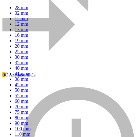
28 mm
32 mm
11 mm
12 mm
13 mm
16 mm
19 mm
20 mm
25 mm
30 mm
35 mm
40 mm
41 mm
0
Összehasonlítás
38 mm
45 mm
Everwin
50 mm
55 mm
60 mm
70 mm
75 mm
80 mm
90 mm
100 mm
110 mm