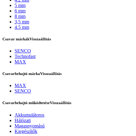
5 mm
6 mm
8 mm
3,5 mm
4.5 mm
Csavar márkák
Visszaállítás
SENCO
Technofast
MAX
Csavarbehajtó márka
Visszaállítás
Bostitch
MAX
SENCO
Csavarbehajtó működtetése
Visszaállítás
Akkumulátoros
Hálózati
Magasnyomású
Kiegészítők