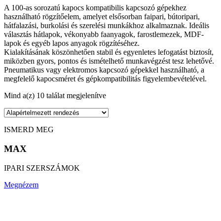
A 100-as sorozatú kapocs kompatibilis kapcsozó gépekhez
használható rögzítőelem, amelyet elsősorban faipari, bútoripari,
hátfalazási, burkolási és szerelési munkákhoz alkalmaznak. Ideális
választás hátlapok, vékonyabb faanyagok, farostlemezek, MDF-
lapok és egyéb lapos anyagok rögzítéséhez.
Kialakításának köszönhetően stabil és egyenletes lefogatást biztosít,
miközben gyors, pontos és ismételhető munkavégzést tesz lehetővé.
Pneumatikus vagy elektromos kapcsozó gépekkel használható, a
megfelelő kapocsméret és gépkompatibilitás figyelembevételével.
Mind a(z) 10 találat megjelenítve
ISMERD MEG
MAX
IPARI SZERSZÁMOK
Megnézem