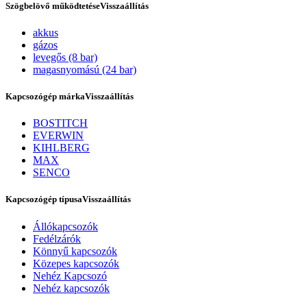
Szögbelövő működtetése
Visszaállítás
akkus
gázos
levegős (8 bar)
magasnyomású (24 bar)
Kapcsozógép márka
Visszaállítás
BOSTITCH
EVERWIN
KIHLBERG
Szerviz
MAX
SENCO
Kapcsozógép típusa
Visszaállítás
Állókapcsozók
Fedélzárók
Könnyű kapcsozók
Közepes kapcsozók
Nehéz Kapcsozó
Nehéz kapcsozók