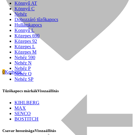
Könnyű AT
Könnyű C
Nehéz
Dobozzáró tűzőkapocs
Hullámkapocs
Konnyű L
Közepes 690
Közepes 92
Közepes L
Közepes M
Nehéz 590
Nehéz N
Nehéz P
0
Kedvenc
Nehéz Q
Nehéz SP
Tűzőkapocs márkák
Visszaállítás
Signode
KIHLBERG
MAX
SENCO
BOSTITCH
Csavar hosszúsága
Visszaállítás