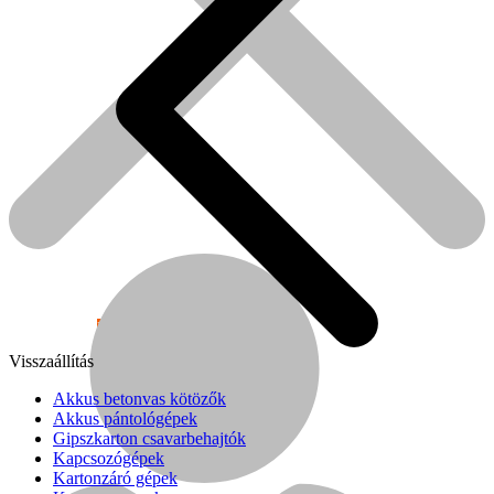
Népszerű!
Visszaállítás
Senco
Akkus betonvas kötözők
Akkus pántológépek
Gipszkarton csavarbehajtók
Kapcsozógépek
Kartonzáró gépek