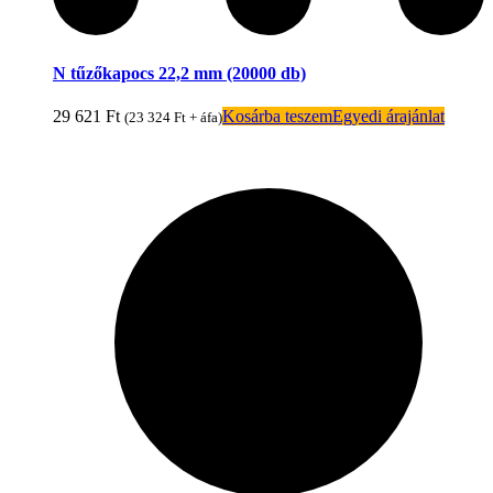
N tűzőkapocs 22,2 mm (20000 db)
29 621
Ft
Kosárba teszem
Egyedi árajánlat
(
23 324
Ft
+ áfa)