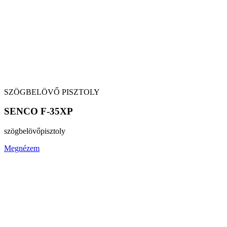
SZÖGBELÖVŐ PISZTOLY
SENCO F-35XP
szögbelövő
pisztoly
Megnézem