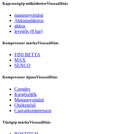
Kapcsozógép működtetése
Visszaállítás
magasnyomású
Akkumulátoros
akkus
levegős (8 bar)
Kompresszor márka
Visszaállítás
FINI BETTA
MAX
SENCO
Rólunk
Kompresszor típusa
Visszaállítás
Csendes
Kiegészítők
Magasnyomású
Olajkenésű
Csavarkompresszor
Tűzőgép márka
Visszaállítás
BOSTITCH