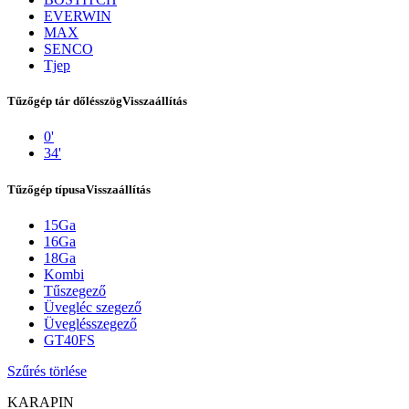
EVERWIN
MAX
SENCO
Tjep
Tűzőgép tár dőlésszög
Visszaállítás
0'
34'
Tűzőgép típusa
Visszaállítás
15Ga
Kapcsolat
16Ga
18Ga
Kombi
Tűszegező
Üvegléc szegező
Üveglésszegező
GT40FS
Szűrés törlése
KARAPIN