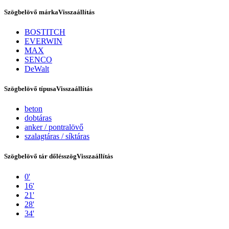
Szögbelövő márka
Visszaállítás
BOSTITCH
EVERWIN
MAX
SENCO
DeWalt
Szögbelövő típusa
Visszaállítás
beton
dobtáras
Tex Year
anker / pontralövő
szalagtáras / síktáras
Szögbelövő tár dőlésszög
Visszaállítás
0'
16'
21'
28'
34'