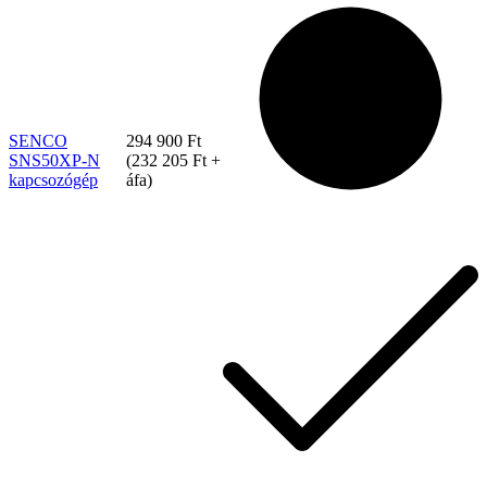
SENCO
294 900
Ft
SNS50XP-N
(
232 205
Ft
+
kapcsozógép
áfa)
Bostitch