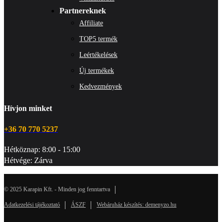
Partnereknek
Affiliate
TOP5 termék
Leértékelések
Új termékek
Kedvezmények
Hívjon minket
+36 70 770 5237
Hétköznap: 8:00 - 15:00
Hétvége: Zárva
© 2025 Karapin Kft. - Minden jog fenntartva
Adatkezelési tájékoztató
ÁSZF
Webáruház készítés: demenyzo.hu