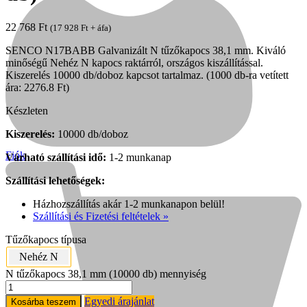
22 768
Ft
(
17 928
Ft
+ áfa)
SENCO N17BABB Galvanizált N tűzőkapocs 38,1 mm. Kiváló
minőségű Nehéz N kapocs raktárról, országos kiszállítással.
Kiszerelés 10000 db/doboz kapcsot tartalmaz. (1000 db-ra vetített
ára: 2276.8 Ft)
Készleten
Kiszerelés:
10000 db/doboz
Fiók
Várható szállítási idő:
1-2 munkanap
Szállítási lehetőségek:
Házhozszállítás akár 1-2 munkanapon belül!
Szállítási és Fizetési feltételek »
Kihlberg
Tűzőkapocs típusa
Nehéz N
N tűzőkapocs 38,1 mm (10000 db) mennyiség
Egyedi árajánlat
Kosárba teszem