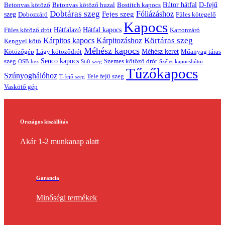
Bútor hátfal
Betonvas kötöző huzal
D-fejű
Betonvas kötöző
Bostitch kapocs
Dobtáras szeg
Fejes szeg
Fóliázáshoz
szeg
Dobozzáró
Füles kötegelő
Kapocs
Hátfalazó
Hátfal kapocs
Füles kötöző drót
Kartonzáró
Körtáras szeg
Kárpitos kapocs
Kárpitozáshoz
Kengyel kötő
Méhész kapocs
Méhész keret
Lágy kötöződrót
Műanyag táras
Kötözőgép
Senco kapocs
szeg
Szemes kötöző drót
OSB-hez
Stift szeg
Széles kapocsbútor
Tűzőkapocs
Szúnyoghálóhoz
Tele fejű szeg
T-fejű szeg
Vaskötő gép
Országos kiszállítás
Akár 1-2 munkanap alatt
Garancia
Minőségi termékek