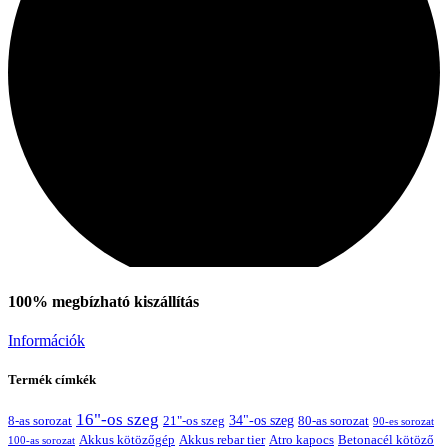
100% megbízható kiszállítás
Információk
Termék címkék
16"-os szeg
21"-os szeg
34"-os szeg
8-as sorozat
80-as sorozat
90-es sorozat
Akkus kötözőgép
Akkus rebar tier
Atro kapocs
Betonacél kötöző
100-as sorozat