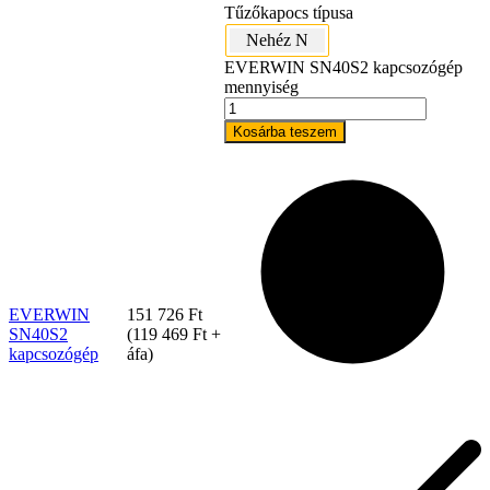
Tűzőkapocs típusa
Nehéz N
EVERWIN SN40S2 kapcsozógép
mennyiség
Kosárba teszem
Tex Year
EVERWIN
151 726
Ft
SN40S2
(
119 469
Ft
+
kapcsozógép
áfa)