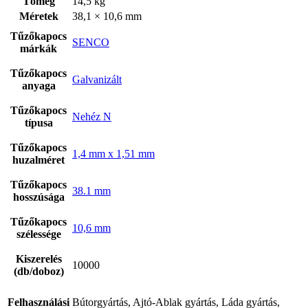
Tömeg
14,5 kg
Méretek
38,1 × 10,6 mm
Tűzőkapocs
SENCO
márkák
Tűzőkapocs
Galvanizált
anyaga
Tűzőkapocs
Nehéz N
típusa
Tűzőkapocs
1,4 mm x 1,51 mm
huzalméret
Kapcsolat
Tűzőkapocs
38.1 mm
hosszúsága
Tűzőkapocs
10,6 mm
szélessége
Kiszerelés
10000
(db/doboz)
Felhasználási
Bútorgyártás, Ajtó-Ablak gyártás, Láda gyártás,