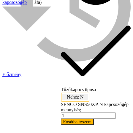
kapcsozógép
áfa)
Előzmény
Bühnen
Tűzőkapocs típusa
Nehéz N
SENCO SNS50XP-N kapcsozógép
mennyiség
Kosárba teszem