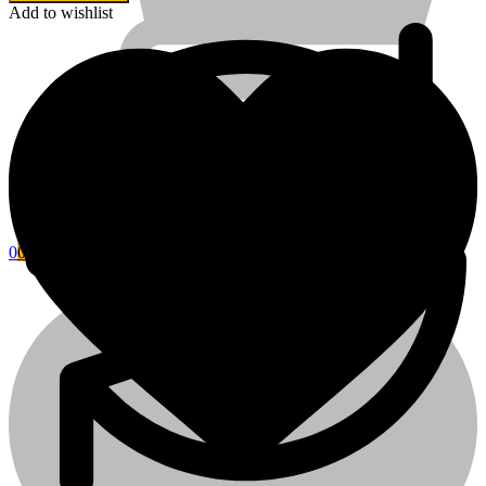
Add to wishlist
0
0
Kosár
Fini Betta