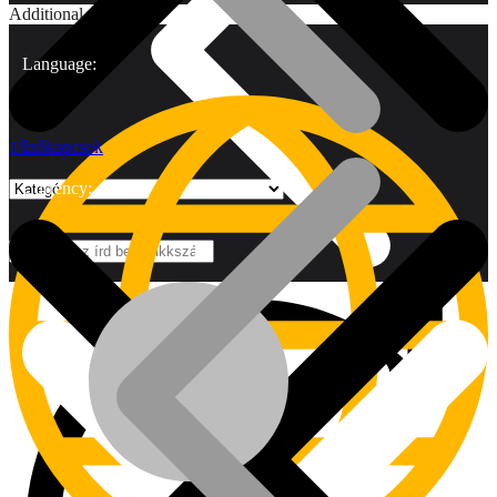
Additional
Language:
Tűzőkapcsok
Currency:
Márkák