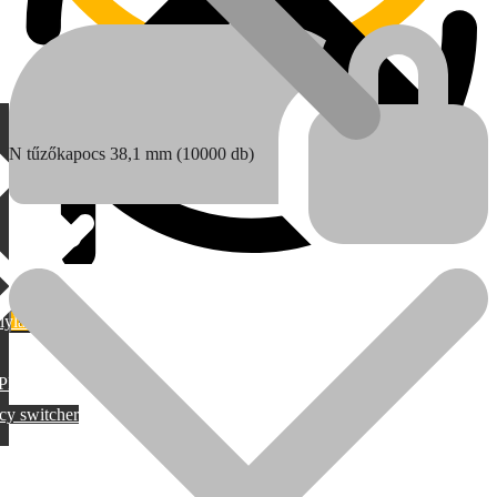
N tűzőkapocs 38,1 mm (10000 db)
lylang
MAX
PML
cy switcher