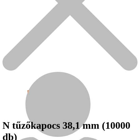
Népszerű!
Senco
N tűzőkapocs 38,1 mm (10000
db)