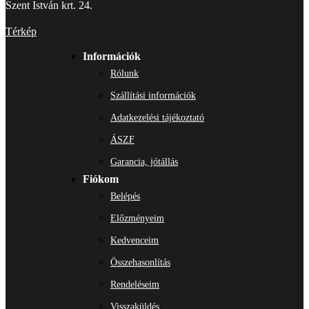
Szent István krt. 24.
Térkép
Információk
Rólunk
Szállítási információk
Adatkezelési tájékoztató
ÁSZF
Garancia, jótállás
Fiókom
Belépés
Előzményeim
Kedvenceim
Összehasonlítás
Rendeléseim
Visszaküldés