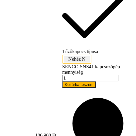
Tűzőkapocs típusa
Nehéz N
Szerviz
SENCO SNS41 kapcsozógép
mennyiség
Kosárba teszem
106 900
Ft