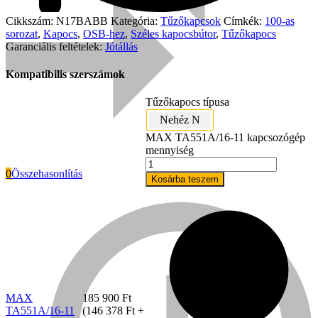
Cikkszám:
N17BABB
Kategória:
Tűzőkapcsok
Címkék:
100-as
sorozat
,
Kapocs
,
OSB-hez
,
Széles kapocsbútor
,
Tűzőkapocs
Garanciális feltételek:
Jótállás
Kompatibilis szerszámok
Tűzőkapocs típusa
Nehéz N
MAX TA551A/16-11 kapcsozógép
mennyiség
0
Összehasonlítás
Kosárba teszem
Everwin
MAX
185 900
Ft
TA551A/16-11
(
146 378
Ft
+