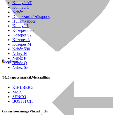
Könnyű AT
Könnyű C
Nehéz
Dobozzáró tűzőkapocs
Hullámkapocs
Konnyű L
Közepes 690
Közepes 92
Közepes L
Közepes M
Nehéz 590
Nehéz N
Nehéz P
0
Kedvenc
Nehéz Q
Nehéz SP
Tűzőkapocs márkák
Visszaállítás
Signode
KIHLBERG
MAX
SENCO
BOSTITCH
Csavar hosszúsága
Visszaállítás