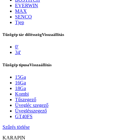
EVERWIN
MAX
SENCO
Tjep
Tűzőgép tár dőlésszög
Visszaállítás
0'
34'
Tűzőgép típusa
Visszaállítás
15Ga
Kapcsolat
16Ga
18Ga
Kombi
Tűszegező
Üvegléc szegező
Üveglésszegező
GT40FS
Szűrés törlése
KARAPIN