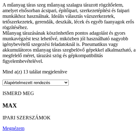
A műanyag táras szeg műanyag szalagra tárazott rögzítőelem,
amelyet elsősorban ácsipari, építőipari, szerkezetépítési és faipari
munkákhoz használnak. Ideális választás vázszerkezetek,
tetőszerkezetek, gerendák, deszkák, lécek és egyéb faanyagok erős
rögzítéséhez.
Műanyag tárazásának köszönhetően pontos adagolást és gyors
munkavégzést tesz lehetővé, miközben jól használható nagyobb
igénybevételű szegezési feladatoknál is. Pneumatikus vagy
akkumulátoros műanyag táras szegbelövő gépekkel alkalmazható, a
megfelelő méret, tárazási szög és gépkompatibilitás
figyelembevételével.
Mind a(z) 13 találat megjelenítve
ISMERD MEG
MAX
IPARI SZERSZÁMOK
Megnézem