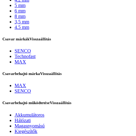
5 mm
6 mm
8 mm
3,5 mm
4.5 mm
Csavar márkák
Visszaállítás
SENCO
Technofast
MAX
Csavarbehajtó márka
Visszaállítás
Bostitch
MAX
SENCO
Csavarbehajtó működtetése
Visszaállítás
Akkumulátoros
Hálózati
Magasnyomású
Kiegészítők