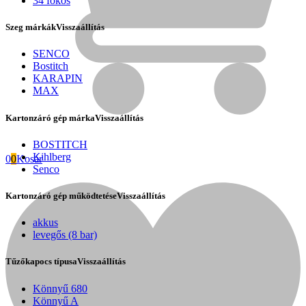
34 fokos
Szeg márkák
Visszaállítás
SENCO
Bostitch
KARAPIN
MAX
Kartonzáró gép márka
Visszaállítás
BOSTITCH
Kihlberg
0
0
Kosár
Senco
Kartonzáró gép működtetése
Visszaállítás
Fini Betta
akkus
levegős (8 bar)
Tűzőkapocs típusa
Visszaállítás
Könnyű 680
Könnyű A