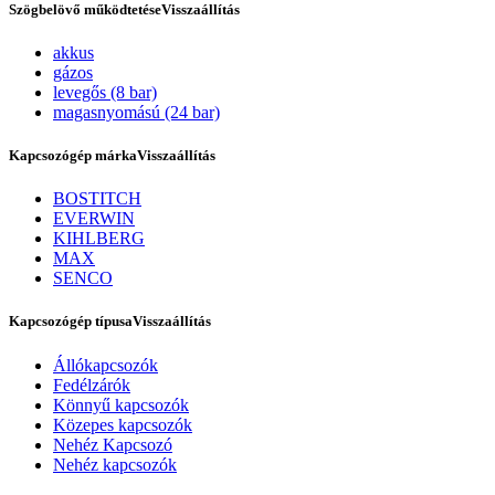
Szögbelövő működtetése
Visszaállítás
akkus
gázos
levegős (8 bar)
magasnyomású (24 bar)
Kapcsozógép márka
Visszaállítás
BOSTITCH
EVERWIN
KIHLBERG
Szerviz
MAX
SENCO
Kapcsozógép típusa
Visszaállítás
Állókapcsozók
Fedélzárók
Könnyű kapcsozók
Közepes kapcsozók
Nehéz Kapcsozó
Nehéz kapcsozók