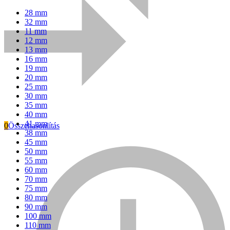
28 mm
32 mm
11 mm
12 mm
13 mm
16 mm
19 mm
20 mm
25 mm
30 mm
35 mm
40 mm
41 mm
0
Összehasonlítás
38 mm
45 mm
Everwin
50 mm
55 mm
60 mm
70 mm
75 mm
80 mm
90 mm
100 mm
110 mm