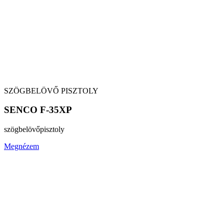
SZÖGBELÖVŐ PISZTOLY
SENCO F-35XP
szögbelövő
pisztoly
Megnézem