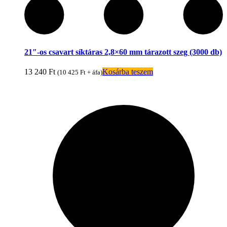
21″-os csavart síktáras 2,8×60 mm tárazott szeg (3000 db)
13 240
Ft
Kosárba teszem
(
10 425
Ft
+ áfa)