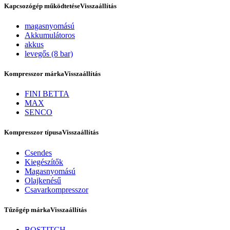
Kapcsozógép működtetése
Visszaállítás
magasnyomású
Akkumulátoros
akkus
levegős (8 bar)
Kompresszor márka
Visszaállítás
FINI BETTA
MAX
SENCO
Rólunk
Kompresszor típusa
Visszaállítás
Csendes
Kiegészítők
Magasnyomású
Olajkenésű
Csavarkompresszor
Tűzőgép márka
Visszaállítás
BOSTITCH