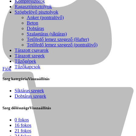
Kompresszorok
Ragasztópisztolyok
Szögbelövő pisztolyok
Anker (pontralövő)
Beton
Dobtáras
Szalagtáras (síktáras)
Tetőfedő lemez szegező (Hafter)
Tetőfedő lemez szegező (pontralövő)
Tárazott csavarok
Tárazott szegek
Tűzőgépek
Tűzőkapcsok
Fiók
Szeg kategória
Visszaállítás
Síktáras szegek
Dobtáras szegek
Kihlberg
Szeg dőlésszöge
Visszaállítás
0 fokos
16 fokos
21 fokos