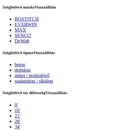
Szögbelövő márka
Visszaállítás
BOSTITCH
EVERWIN
MAX
SENCO
DeWalt
Szögbelövő típusa
Visszaállítás
beton
dobtáras
Tex Year
anker / pontralövő
szalagtáras / síktáras
Szögbelövő tár dőlésszög
Visszaállítás
0'
16'
21'
28'
34'