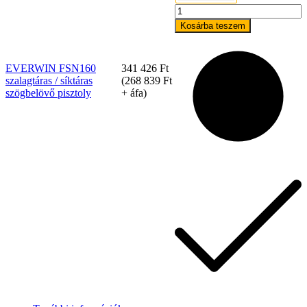
EVERWIN
FSN160
Kosárba teszem
szalagtáras
/
síktáras
EVERWIN FSN160
341 426
Ft
szögbelövő
szalagtáras / síktáras
(
268 839
Ft
pisztoly
szögbelövő pisztoly
+ áfa)
mennyiség
Tex Year