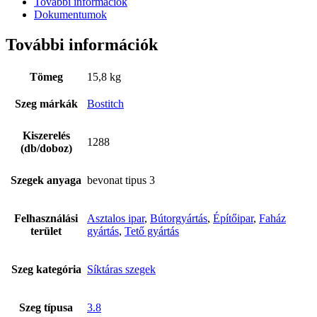
További információk
Dokumentumok
További információk
Tömeg
15,8 kg
Szeg márkák
Bostitch
Kiszerelés
1288
(db/doboz)
Szerviz
Szegek anyaga
bevonat tipus 3
Felhasználási
Asztalos ipar
,
Bútorgyártás
,
Építőipar
,
Faház
terület
gyártás
,
Tető gyártás
Szeg kategória
Síktáras szegek
Szeg típusa
3.8