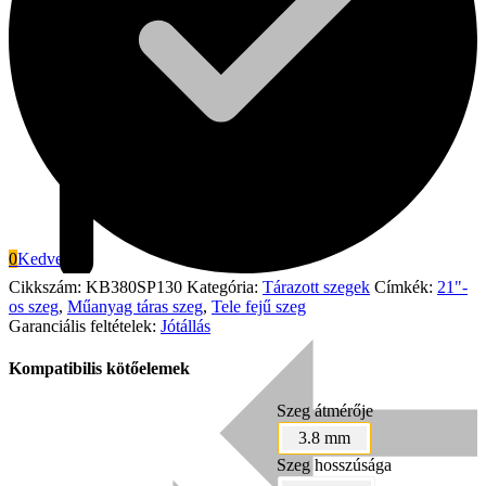
0
Kedvenc
Cikkszám:
KB380SP130
Kategória:
Tárazott szegek
Címkék:
21"-
os szeg
,
Műanyag táras szeg
,
Tele fejű szeg
Garanciális feltételek:
Jótállás
Signode
Kompatibilis kötőelemek
Szeg átmérője
3.8 mm
Szeg hosszúsága