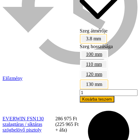
Szeg átmérője
3.8 mm
Szeg hosszúsága
100 mm
110 mm
120 mm
Előzmény
Bühnen
130 mm
EVERWIN
FSN130
Kosárba teszem
szalagtáras
/
síktáras
EVERWIN FSN130
286 975
Ft
szögbelövő
szalagtáras / síktáras
(
225 965
Ft
pisztoly
szögbelövő pisztoly
+ áfa)
mennyiség