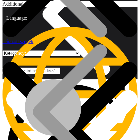
Additional
Language:
Tárazott szegek
Currency:
Márkák