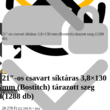
21″-os csavart síktáras 3,8×130 mm (Bostitch) tárazott szeg (1288
db)
lylang
21″-os csavart síktáras 3,8×130
MAX
mm (Bostitch) tárazott szeg
PML
cy switcher
(1288 db)
28 278
Ft
(
22 266
Ft
+ áfa)