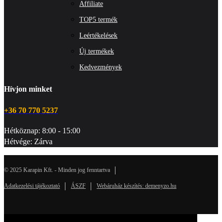
Affiliate
TOP5 termék
Leértékelések
Új termékek
Kedvezmények
Hívjon minket
+36 70 770 5237
Hétköznap: 8:00 - 15:00
Hétvége: Zárva
© 2025 Karapin Kft. - Minden jog fenntartva
Adatkezelési tájékoztató
ÁSZF
Webáruház készítés: demenyzo.hu