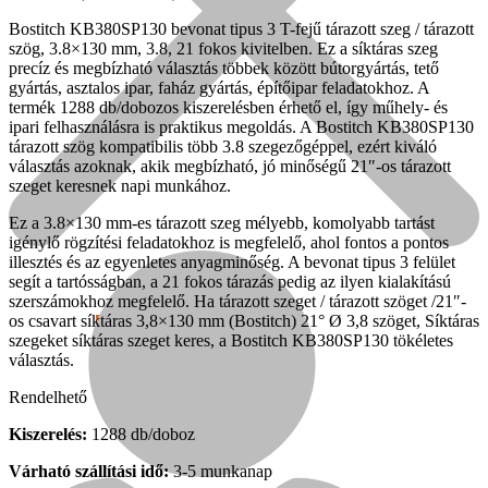
Bostitch KB380SP130 bevonat tipus 3 T-fejű tárazott szeg / tárazott
szög, 3.8×130 mm, 3.8, 21 fokos kivitelben. Ez a síktáras szeg
precíz és megbízható választás többek között bútorgyártás, tető
gyártás, asztalos ipar, faház gyártás, építőipar feladatokhoz. A
termék 1288 db/dobozos kiszerelésben érhető el, így műhely- és
ipari felhasználásra is praktikus megoldás. A Bostitch KB380SP130
tárazott szög kompatibilis több 3.8 szegezőgéppel, ezért kiváló
választás azoknak, akik megbízható, jó minőségű 21″-os tárazott
szeget keresnek napi munkához.
Ez a 3.8×130 mm-es tárazott szeg mélyebb, komolyabb tartást
igénylő rögzítési feladatokhoz is megfelelő, ahol fontos a pontos
illesztés és az egyenletes anyagminőség. A bevonat tipus 3 felület
segít a tartósságban, a 21 fokos tárazás pedig az ilyen kialakítású
szerszámokhoz megfelelő. Ha tárazott szeget / tárazott szöget /21″-
os csavart síktáras 3,8×130 mm (Bostitch) 21° Ø 3,8 szöget, Síktáras
Népszerű!
szegeket síktáras szeget keres, a Bostitch KB380SP130 tökéletes
választás.
Senco
Rendelhető
Kiszerelés:
1288 db/doboz
Várható szállítási idő:
3-5 munkanap