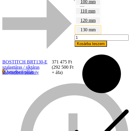
100 mm
110 mm
120 mm
130 mm
BOSTITCH
BRT130-
Kosárba teszem
E
szalagtáras
/
BOSTITCH BRT130-E
371 475
Ft
síktáras
szalagtáras / síktáras
(
292 500
Ft
szögbelövő
0
Összehasonlítás
szögbelövő pisztoly
+ áfa)
pisztoly
mennyiség
Everwin