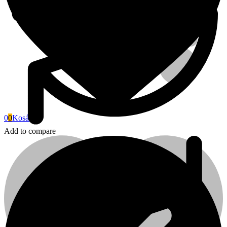
0
0
Kosár
Add to compare
Fini Betta