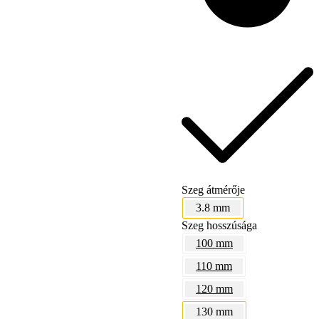
Bostitch
Szeg átmérője
3.8 mm
Szeg hosszúsága
100 mm
110 mm
120 mm
130 mm