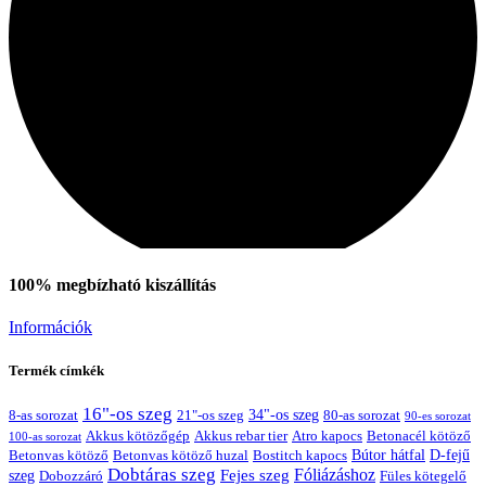
100% megbízható kiszállítás
Kapcsolat
Információk
Termék címkék
16"-os szeg
21"-os szeg
34"-os szeg
8-as sorozat
80-as sorozat
90-es sorozat
Akkus kötözőgép
Akkus rebar tier
Atro kapocs
Betonacél kötöző
100-as sorozat
Bútor hátfal
Betonvas kötöző huzal
D-fejű
Betonvas kötöző
Bostitch kapocs
Dobtáras szeg
Fejes szeg
Fóliázáshoz
szeg
Dobozzáró
Füles kötegelő