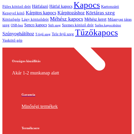
Kapocs
Hátfalazó
Hátfal kapocs
Füles kötöző drót
Kartonzáró
Körtáras szeg
Kárpitos kapocs
Kárpitozáshoz
Kengyel kötő
Méhész kapocs
Méhész keret
Lágy kötöződrót
Műanyag táras
Kötözőgép
Senco kapocs
szeg
Szemes kötöző drót
OSB-hez
Stift szeg
Széles kapocsbútor
Tűzőkapocs
Szúnyoghálóhoz
Tele fejű szeg
T-fejű szeg
Vaskötő gép
Országos kiszállítás
Akár 1-2 munkanap alatt
Garancia
Minőségi termékek
Termékcsere