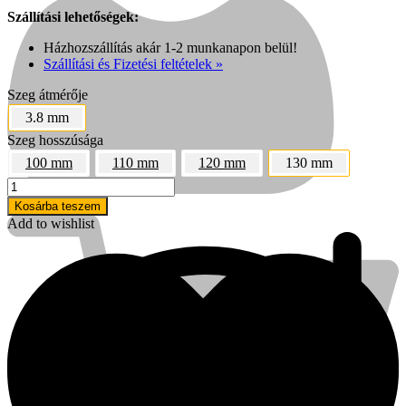
Szállítási lehetőségek:
Házhozszállítás akár 1-2 munkanapon belül!
Szállítási és Fizetési feltételek »
Szeg átmérője
3.8 mm
Szeg hosszúsága
100 mm
110 mm
120 mm
130 mm
21"-
os
Fiók
Kosárba teszem
csavart
Add to wishlist
síktáras
3,8x130
mm
(Bostitch)
tárazott
Kihlberg
szeg
(1288
db)
mennyiség