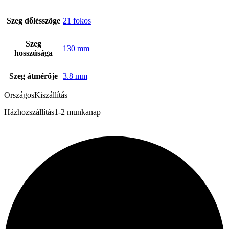
Szeg dőlésszöge
21 fokos
Szeg
130 mm
hosszúsága
Szeg átmérője
3.8 mm
Országos
Kiszállítás
Házhozszállítás
1-2 munkanap
Rólunk