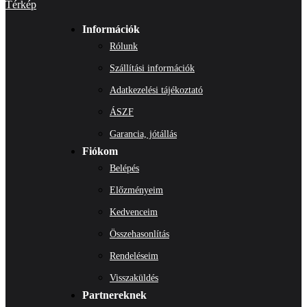
Térkép
Információk
Rólunk
Szállítási információk
Adatkezelési tájékoztató
ÁSZF
Garancia, jótállás
Fiókom
Belépés
Előzményeim
Kedvenceim
Összehasonlítás
Rendeléseim
Visszaküldés
Partnereknek