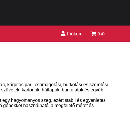
Fiókom
0
0
i, kárpitosipari, csomagolási, burkolási és szerelési
szövetek, kartonok, hátlapok, burkolatok és egyéb
t egy hagyományos szeg, ezért stabil és egyenletes
zó gépekkel használható, a megfelelő méret és