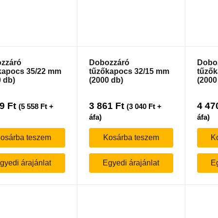
zzáró
Dobozzáró
Dobo
kapocs 35/22 mm
tűzőkapocs 32/15 mm
tűzők
 db)
(2000 db)
(2000
59
Ft
3 861
Ft
4 47
(
5 558
Ft
+
(
3 040
Ft
+
áfa)
áfa)
osárba teszem
Kosárba teszem
K
gyedi árajánlat
Egyedi árajánlat
Eg