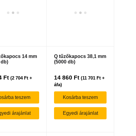
zőkapocs 14 mm
Q tűzőkapocs 38,1 mm
 db)
(5000 db)
4
Ft
14 860
Ft
(
2 704
Ft
+
(
11 701
Ft
+
áfa)
osárba teszem
Kosárba teszem
yedi árajánlat
Egyedi árajánlat