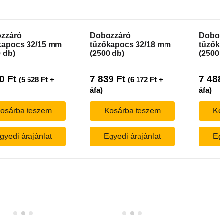
zzáró
Dobozzáró
Dobo
kapocs 32/15 mm
tűzőkapocs 32/18 mm
tűzők
 db)
(2500 db)
(2500
20
Ft
7 839
Ft
7 48
(
5 528
Ft
+
(
6 172
Ft
+
áfa)
áfa)
osárba teszem
Kosárba teszem
K
gyedi árajánlat
Egyedi árajánlat
Eg