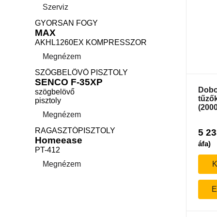
Szerviz
GYORSAN FOGY
MAX
AKHL1260EX KOMPRESSZOR
Megnézem
SZÖGBELÖVŐ PISZTOLY
SENCO F-35XP
Dobo
szögbelövő
tűző
pisztoly
(2000
Megnézem
RAGASZTÓPISZTOLY
5 2
Homeease
áfa)
PT-412
Megnézem
K
E