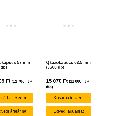
zőkapocs 57 mm
Q tűzőkapocs 63,5 mm
 db)
(3500 db)
05
Ft
15 070
Ft
(
12 760
Ft
+
(
11 866
Ft
+
áfa)
osárba teszem
Kosárba teszem
yedi árajánlat
Egyedi árajánlat