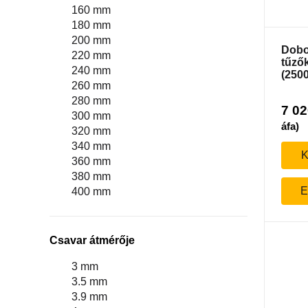
160 mm
180 mm
200 mm
Dobo
220 mm
tűző
240 mm
(2500
260 mm
280 mm
7 0
300 mm
áfa)
320 mm
340 mm
K
360 mm
380 mm
E
400 mm
Csavar átmérője
3 mm
3.5 mm
3.9 mm