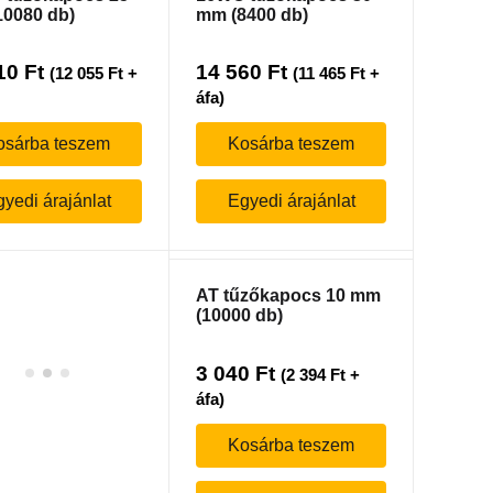
0080 db)
mm (8400 db)
10
Ft
14 560
Ft
(
12 055
Ft
+
(
11 465
Ft
+
áfa)
osárba teszem
Kosárba teszem
yedi árajánlat
Egyedi árajánlat
AT tűzőkapocs 10 mm
(10000 db)
3 040
Ft
(
2 394
Ft
+
áfa)
Kosárba teszem