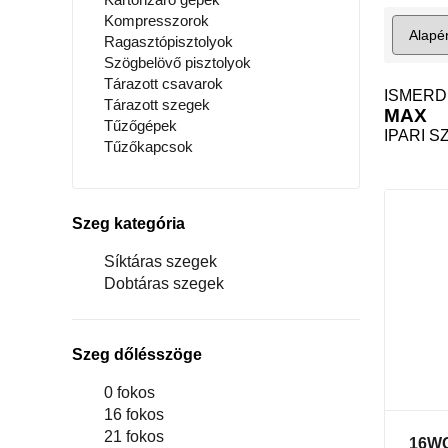
Kompresszorok
Ragasztópisztolyok
Szögbelövő pisztolyok
Tárazott csavarok
ISMERD
Tárazott szegek
MAX
Tűzőgépek
IPARI 
Tűzőkapcsok
Szeg kategória
Síktáras szegek
Dobtáras szegek
Szeg dőlésszöge
0 fokos
16 fokos
21 fokos
16WC