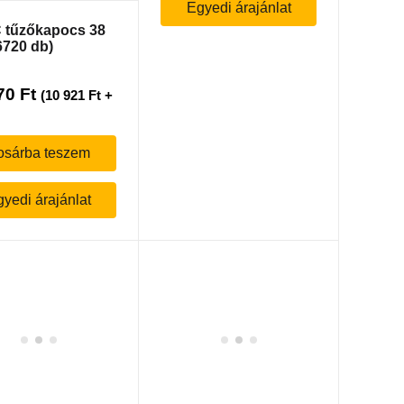
Egyedi árajánlat
 tűzőkapocs 38
720 db)
70
Ft
(
10 921
Ft
+
osárba teszem
yedi árajánlat