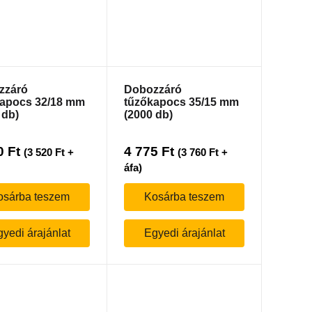
zzáró
Dobozzáró
apocs 32/18 mm
tűzőkapocs 35/15 mm
 db)
(2000 db)
0
Ft
4 775
Ft
(
3 520
Ft
+
(
3 760
Ft
+
áfa)
osárba teszem
Kosárba teszem
yedi árajánlat
Egyedi árajánlat