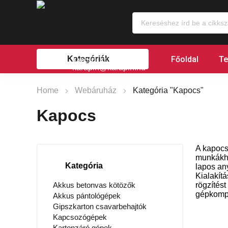
Főoldal
Te
Kategóriák
KAPCSOLAT
karapin@karapin.hu
Home
Webáruház
Kategória "Kapocs"
Kapocs
A kapocs
munkákho
Kategória
lapos an
Kialakít
Akkus betonvas kötözők
rögzítés
gépkompa
Akkus pántológépek
Gipszkarton csavarbehajtók
Kapcsozógépek
Kartonzáró gépek