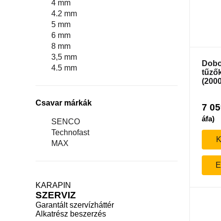
4 mm
4.2 mm
5 mm
6 mm
8 mm
3,5 mm
Dobo
4.5 mm
tűző
(2000
Csavar márkák
7 0
áfa)
SENCO
Technofast
K
MAX
E
KARAPIN
SZERVIZ
Garantált szervízháttér
Alkatrész beszerzés