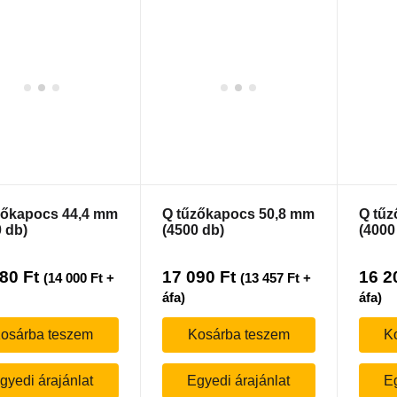
zőkapocs 44,4 mm
Q tűzőkapocs 50,8 mm
Q tű
 db)
(4500 db)
(4000
780
Ft
17 090
Ft
16 2
(
14 000
Ft
+
(
13 457
Ft
+
áfa)
áfa)
osárba teszem
Kosárba teszem
K
gyedi árajánlat
Egyedi árajánlat
Eg