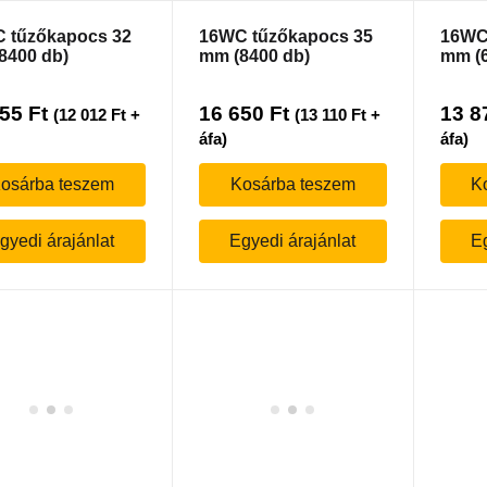
 tűzőkapocs 32
16WC tűzőkapocs 35
16WC
8400 db)
mm (8400 db)
mm (6
255
Ft
16 650
Ft
13 8
(
12 012
Ft
+
(
13 110
Ft
+
áfa)
áfa)
osárba teszem
Kosárba teszem
K
gyedi árajánlat
Egyedi árajánlat
Eg