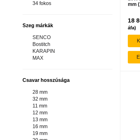
34 fokos
mm (
18 
Szeg márkák
áfa)
SENCO
K
Bostitch
KARAPIN
E
MAX
Csavar hosszúsága
28 mm
32 mm
11 mm
12 mm
13 mm
16 mm
19 mm