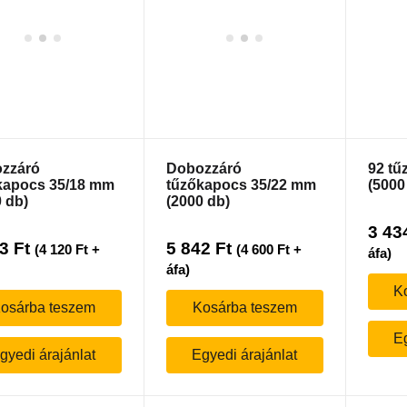
zzáró
Dobozzáró
92 tű
kapocs 35/18 mm
tűzőkapocs 35/22 mm
(5000
 db)
(2000 db)
3 43
33
Ft
5 842
Ft
(
4 120
Ft
+
(
4 600
Ft
+
áfa)
áfa)
K
osárba teszem
Kosárba teszem
Eg
gyedi árajánlat
Egyedi árajánlat