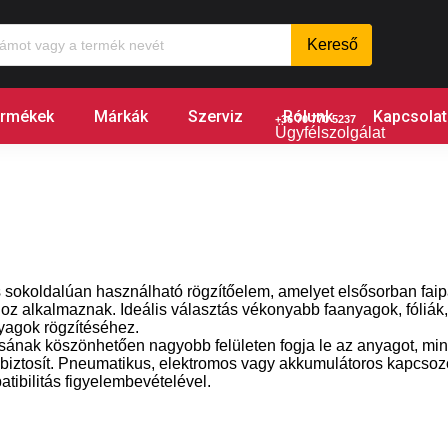
rmékek
Márkák
Szerviz
Rólunk
Kapcsolat
+36 70 770 5237
Ügyfélszolgálat
 sokoldalúan használható rögzítőelem, amelyet elsősorban faipar
z alkalmaznak. Ideális választás vékonyabb faanyagok, fóliák, 
yagok rögzítéséhez.
ásának köszönhetően nagyobb felületen fogja le az anyagot, min
t biztosít. Pneumatikus, elektromos vagy akkumulátoros kapcso
tibilitás figyelembevételével.