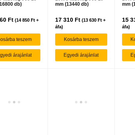
16800 db)
mm (13440 db)
mm (1
860
Ft
17 310
Ft
15 3
(
14 850
Ft
+
(
13 630
Ft
+
áfa)
áfa)
osárba teszem
Kosárba teszem
K
gyedi árajánlat
Egyedi árajánlat
Eg