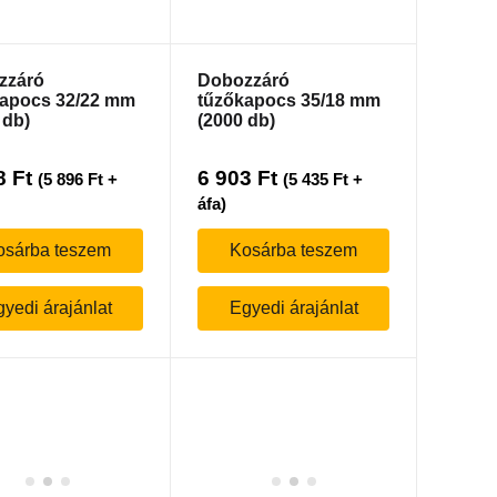
zzáró
Dobozzáró
apocs 32/22 mm
tűzőkapocs 35/18 mm
 db)
(2000 db)
8
Ft
6 903
Ft
(
5 896
Ft
+
(
5 435
Ft
+
áfa)
osárba teszem
Kosárba teszem
yedi árajánlat
Egyedi árajánlat