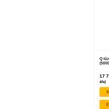
Q tű
(5000
17 
áfa)
K
E