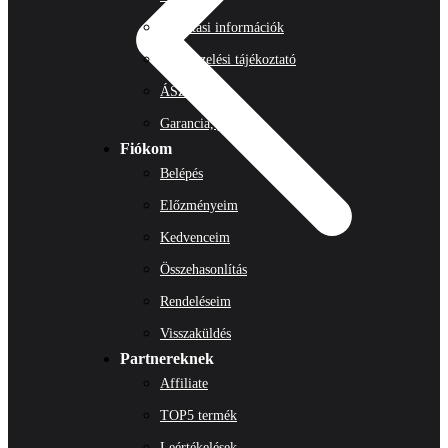
Szállítási információk
Adatkezelési tájékoztató
ÁSZF
Garancia, jótállás
Fiókom
Belépés
Előzményeim
Kedvenceim
Összehasonlítás
Rendeléseim
Visszaküldés
Partnereknek
Affiliate
TOP5 termék
Leértékelések