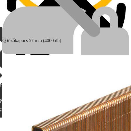
Q tűzőkapocs 57 mm (4000 db)
lylang
MAX
PML
cy switcher