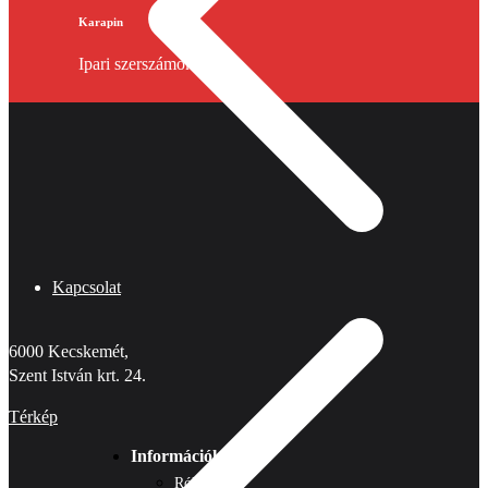
Karapin
Ipari szerszámok
Kapcsolat
6000 Kecskemét,
Szent István krt. 24.
Térkép
Információk
Rólunk