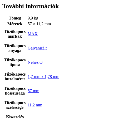
További információk
Tömeg
9,9 kg
Méretek
57 × 11,2 mm
Tűzőkapocs
MAX
márkák
Tűzőkapocs
Galvanizált
anyaga
Tűzőkapocs
Nehéz Q
típusa
Bostitch
Tűzőkapocs
1,7 mm x 1,78 mm
huzalméret
Tűzőkapocs
57 mm
hosszúsága
Tűzőkapocs
11,2 mm
szélessége
Kiszerelés