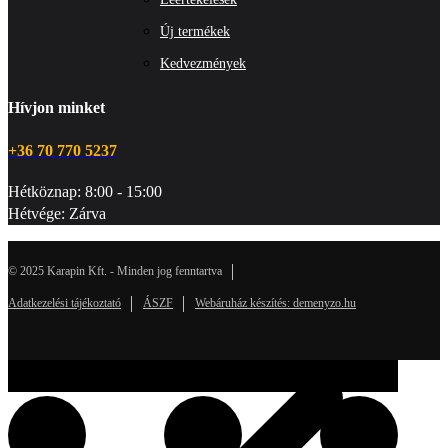
Új termékek
Kedvezmények
Hívjon minket
+36 70 770 5237
Hétköznap: 8:00 - 15:00
Hétvége: Zárva
© 2025 Karapin Kft. - Minden jog fenntartva
Adatkezelési tájékoztató
ÁSZF
Webáruház készítés: demenyzo.hu