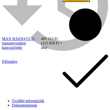
11
magasnyomású
kapcsozógép
mennyiség
MAX HA65Q/15-11
401 115
Ft
magasnyomású
(
315 839
Ft
+
kapcsozógép
áfa)
Előzmény
Bühnen
További információk
Dokumentumok