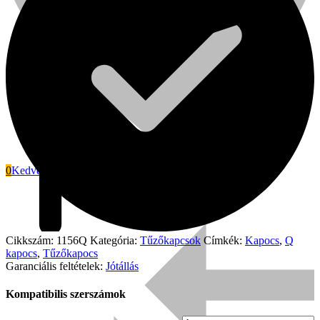
0
Kedvenc
Signode
Cikkszám:
1156Q
Kategória:
Tűzőkapcsok
Címkék:
Kapocs
,
Q
kapocs
,
Tűzőkapocs
Garanciális feltételek:
Jótállás
Kompatibilis szerszámok