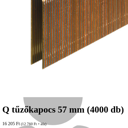
Népszerű!
Senco
Q tűzőkapocs 57 mm (4000 db)
16 205
Ft
(
12 760
Ft
+ áfa)