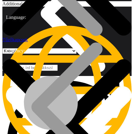
Additional
Language:
Tűzőkapcsok
Currency:
Márkák