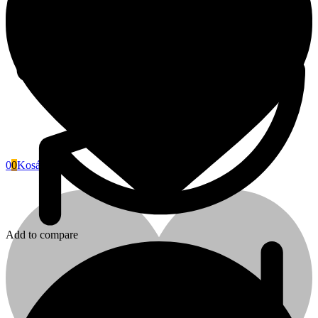
0
0
Kosár
Fini Betta
Add to compare