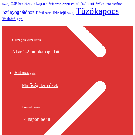
Senco kapocs
szeg
Szemes kötöző drót
OSB-hez
Stift szeg
Széles kapocsbútor
Tűzőkapocs
Szúnyoghálóhoz
Tele fejű szeg
T-fejű szeg
Vaskötő gép
Országos kiszállítás
Akár 1-2 munkanap alatt
Rólunk
Garancia
Minőségi termékek
Termékcsere
14 napon belül