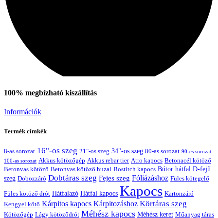
100% megbízható kiszállítás
Szerviz
Információk
Termék címkék
16"-os szeg
21"-os szeg
34"-os szeg
8-as sorozat
80-as sorozat
90-es sorozat
Akkus kötözőgép
Akkus rebar tier
Atro kapocs
Betonacél kötöző
100-as sorozat
Bútor hátfal
Betonvas kötöző huzal
D-fejű
Betonvas kötöző
Bostitch kapocs
Dobtáras szeg
Fejes szeg
Fóliázáshoz
szeg
Dobozzáró
Füles kötegelő
Kapocs
Hátfalazó
Hátfal kapocs
Füles kötöző drót
Kartonzáró
Körtáras szeg
Kárpitos kapocs
Kárpitozáshoz
Kengyel kötő
Méhész kapocs
Méhész keret
Lágy kötöződrót
Műanyag táras
Kötözőgép