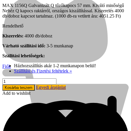
MAX 1156Q Galvanizált Q tűzőkapocs 57 mm. Kiváló minőségű
Nehéz Q kapocs raktárról, országos kiszállítással. Kiszerelés 4000
db/doboz kapcsot tartalmaz. (1000 db-ra vetített ára: 4051.25 Ft)
Rendelhető
Kiszerelés:
4000 db/doboz
Várható szállítási idő:
3-5 munkanap
Szállítási lehetőségek:
Házhozszállítás akár 1-2 munkanapon belül!
Fiók
Szállítási és Fizetési feltételek »
Q
tűzőkapocs
Egyedi árajánlat
Kosárba teszem
57
Add to wishlist
mm
Kihlberg
(4000
db)
mennyiség