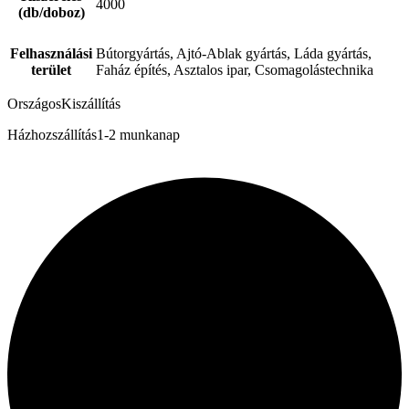
4000
(db/doboz)
Felhasználási
Bútorgyártás, Ajtó-Ablak gyártás, Láda gyártás,
terület
Faház építés, Asztalos ipar, Csomagolástechnika
Országos
Kiszállítás
Házhozszállítás
1-2 munkanap
Tex Year