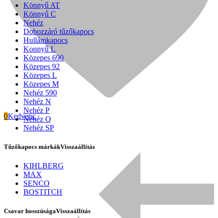
Könnyű AT
Könnyű C
Nehéz
Dobozzáró tűzőkapocs
Hullámkapocs
Konnyű L
Közepes 690
Közepes 92
Közepes L
Közepes M
Nehéz 590
Nehéz N
Nehéz P
0
Kedvenc
Nehéz Q
Nehéz SP
Tűzőkapocs márkák
Visszaállítás
Signode
KIHLBERG
MAX
SENCO
BOSTITCH
Csavar hosszúsága
Visszaállítás