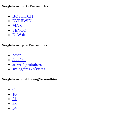
Szögbelövő márka
Visszaállítás
BOSTITCH
EVERWIN
MAX
SENCO
DeWalt
Szögbelövő típusa
Visszaállítás
beton
dobtáras
Tex Year
anker / pontralövő
szalagtáras / síktáras
Szögbelövő tár dőlésszög
Visszaállítás
0'
16'
21'
28'
34'