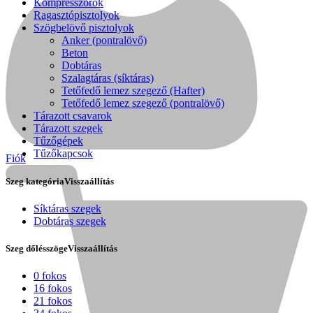
Kompresszorok
Ragasztópisztolyok
Szögbelövő pisztolyok
Anker (pontralövő)
Beton
Dobtáras
Szalagtáras (síktáras)
Tetőfedő lemez szegező (Hafter)
Tetőfedő lemez szegező (pontralövő)
Tárazott csavarok
Tárazott szegek
Tűzőgépek
Tűzőkapcsok
Fiók
Szeg kategória
Visszaállítás
Síktáras szegek
Dobtáras szegek
Kihlberg
Szeg dőlésszöge
Visszaállítás
0 fokos
16 fokos
21 fokos