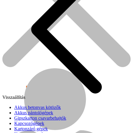
Népszerű!
Visszaállítás
Senco
Akkus betonvas kötözők
Akkus pántológépek
Gipszkarton csavarbehajtók
Kapcsozógépek
Kartonzáró gépek