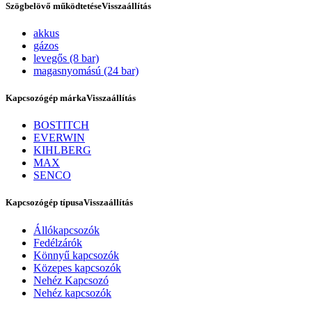
Szögbelövő működtetése
Visszaállítás
akkus
gázos
levegős (8 bar)
magasnyomású (24 bar)
Kapcsozógép márka
Visszaállítás
BOSTITCH
EVERWIN
KIHLBERG
Szerviz
MAX
SENCO
Kapcsozógép típusa
Visszaállítás
Állókapcsozók
Fedélzárók
Könnyű kapcsozók
Közepes kapcsozók
Nehéz Kapcsozó
Nehéz kapcsozók