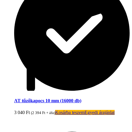
AT tűzőkapocs 10 mm (16000 db)
3 040
Ft
Kosárba teszem
Egyedi árajánlat
(
2 394
Ft
+ áfa)