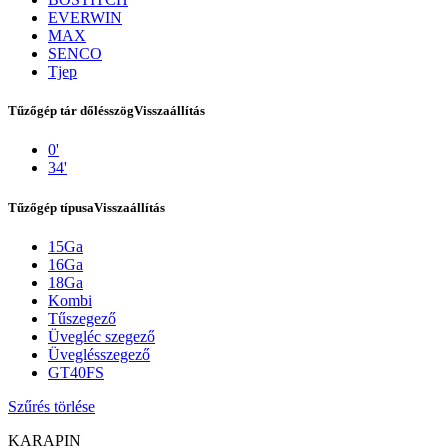
EVERWIN
MAX
SENCO
Tjep
Tűzőgép tár dőlésszög
Visszaállítás
0'
34'
Tűzőgép típusa
Visszaállítás
15Ga
Kapcsolat
16Ga
18Ga
Kombi
Tűszegező
Üvegléc szegező
Üveglésszegező
GT40FS
Szűrés törlése
KARAPIN