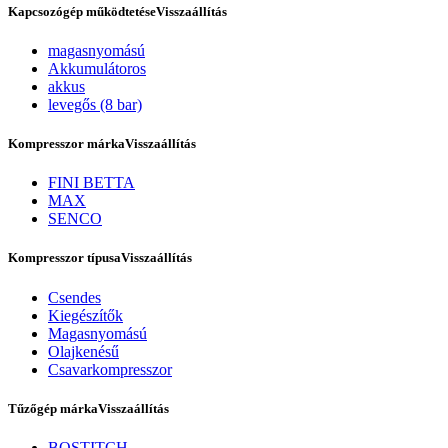
Kapcsozógép működtetése
Visszaállítás
magasnyomású
Akkumulátoros
akkus
levegős (8 bar)
Kompresszor márka
Visszaállítás
FINI BETTA
MAX
SENCO
Rólunk
Kompresszor típusa
Visszaállítás
Csendes
Kiegészítők
Magasnyomású
Olajkenésű
Csavarkompresszor
Tűzőgép márka
Visszaállítás
BOSTITCH