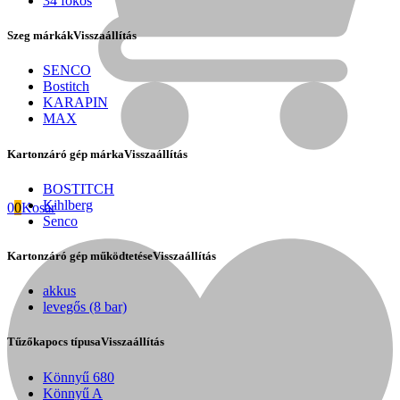
34 fokos
Szeg márkák
Visszaállítás
SENCO
Bostitch
KARAPIN
MAX
Kartonzáró gép márka
Visszaállítás
BOSTITCH
Kihlberg
0
0
Kosár
Senco
Kartonzáró gép működtetése
Visszaállítás
Fini Betta
akkus
levegős (8 bar)
Tűzőkapocs típusa
Visszaállítás
Könnyű 680
Könnyű A