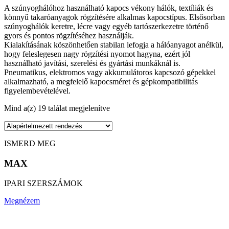
A szúnyoghálóhoz használható kapocs vékony hálók, textíliák és
könnyű takaróanyagok rögzítésére alkalmas kapocstípus. Elsősorban
szúnyoghálók keretre, lécre vagy egyéb tartószerkezetre történő
gyors és pontos rögzítéséhez használják.
Kialakításának köszönhetően stabilan lefogja a hálóanyagot anélkül,
hogy feleslegesen nagy rögzítési nyomot hagyna, ezért jól
használható javítási, szerelési és gyártási munkáknál is.
Pneumatikus, elektromos vagy akkumulátoros kapcsozó gépekkel
alkalmazható, a megfelelő kapocsméret és gépkompatibilitás
figyelembevételével.
Mind a(z) 19 találat megjelenítve
ISMERD MEG
MAX
IPARI SZERSZÁMOK
Megnézem