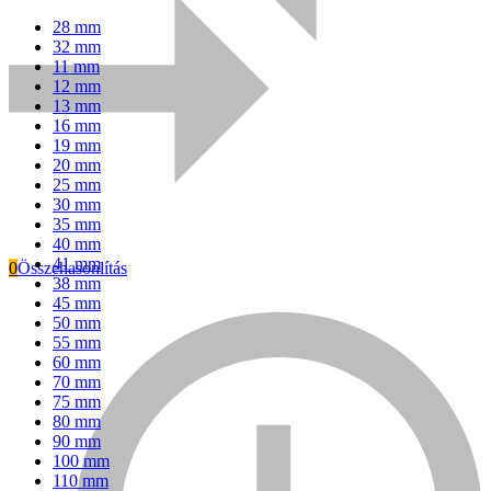
28 mm
32 mm
11 mm
12 mm
13 mm
16 mm
19 mm
20 mm
25 mm
30 mm
35 mm
40 mm
41 mm
0
Összehasonlítás
38 mm
45 mm
Everwin
50 mm
55 mm
60 mm
70 mm
75 mm
80 mm
90 mm
100 mm
110 mm