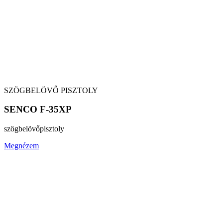
SZÖGBELÖVŐ PISZTOLY
SENCO F-35XP
szögbelövő
pisztoly
Megnézem