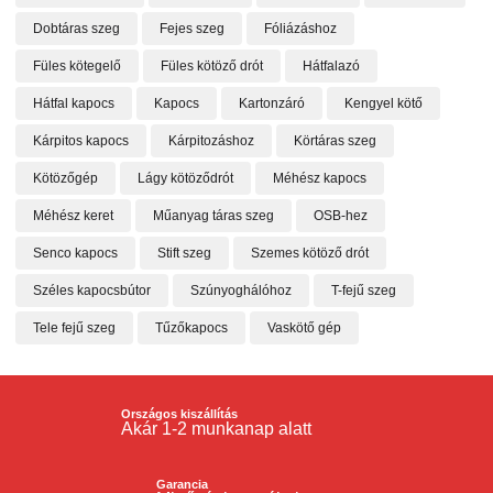
Dobtáras szeg
Fejes szeg
Fóliázáshoz
Füles kötegelő
Füles kötöző drót
Hátfalazó
Hátfal kapocs
Kapocs
Kartonzáró
Kengyel kötő
Kárpitos kapocs
Kárpitozáshoz
Körtáras szeg
Kötözőgép
Lágy kötöződrót
Méhész kapocs
Méhész keret
Műanyag táras szeg
OSB-hez
Senco kapocs
Stift szeg
Szemes kötöző drót
Széles kapocsbútor
Szúnyoghálóhoz
T-fejű szeg
Tele fejű szeg
Tűzőkapocs
Vaskötő gép
Országos kiszállítás
Akár 1-2 munkanap alatt
Garancia