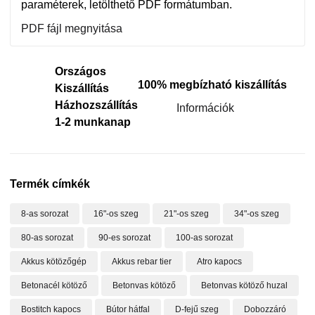
paraméterek, letölthető PDF formátumban.
PDF fájl megnyitása
Országos
100% megbízható kiszállítás
Kiszállítás
Házhozszállítás
Információk
1-2 munkanap
Termék címkék
8-as sorozat
16"-os szeg
21"-os szeg
34"-os szeg
80-as sorozat
90-es sorozat
100-as sorozat
Akkus kötözőgép
Akkus rebar tier
Atro kapocs
Betonacél kötöző
Betonvas kötöző
Betonvas kötöző huzal
Bostitch kapocs
Bútor hátfal
D-fejű szeg
Dobozzáró