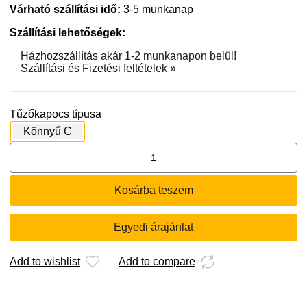
Várható szállítási idő:
3-5 munkanap
Szállítási lehetőségek:
Házhozszállítás akár 1-2 munkanapon belül!
Szállítási és Fizetési feltételek »
Tűzőkapocs típusa
Könnyű C
C
tűzőkapocs
4
Kosárba teszem
mm
(60000
db)
Egyedi árajánlat
mennyiség
Add to wishlist
Add to compare