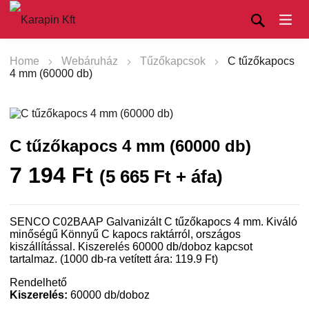
Home
Webáruház
Tűzőkapcsok
C tűzőkapocs
4 mm (60000 db)
C tűzőkapocs 4 mm (60000 db)
7 194
Ft
(
5 665
Ft
+ áfa)
SENCO C02BAAP Galvanizált C tűzőkapocs 4 mm. Kiváló
minőségű Könnyű C kapocs raktárról, országos
kiszállítással. Kiszerelés 60000 db/doboz kapcsot
tartalmaz. (1000 db-ra vetített ára: 119.9 Ft)
Rendelhető
Kiszerelés:
60000 db/doboz