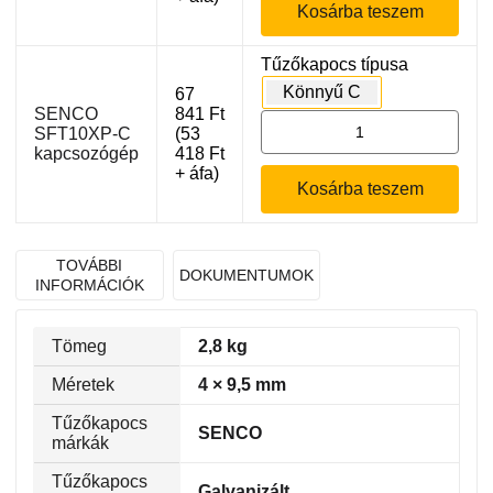
Kosárba teszem
kapcsozógép
mennyiség
Tűzőkapocs típusa
Könnyű C
67
SENCO
841
Ft
SENCO
SFT10XP-C
(
53
SFT10XP-
kapcsozógép
418
Ft
C
+ áfa)
Kosárba teszem
kapcsozógép
mennyiség
TOVÁBBI
DOKUMENTUMOK
INFORMÁCIÓK
Tömeg
2,8 kg
Méretek
4 × 9,5 mm
Tűzőkapocs
SENCO
márkák
Tűzőkapocs
Galvanizált