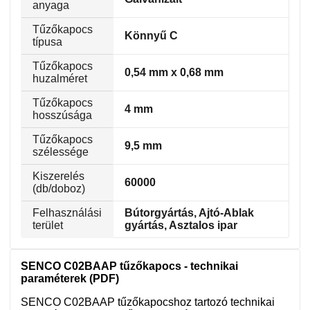
anyaga
Tűzőkapocs
Könnyű C
típusa
Tűzőkapocs
0,54 mm x 0,68 mm
huzalméret
Tűzőkapocs
4 mm
hosszúsága
Tűzőkapocs
9,5 mm
szélessége
Kiszerelés
60000
(db/doboz)
Felhasználási
Bútorgyártás, Ajtó-Ablak
terület
gyártás, Asztalos ipar
SENCO C02BAAP tűzőkapocs - technikai
paraméterek (PDF)
SENCO C02BAAP tűzőkapocshoz tartozó technikai