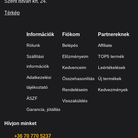
Szent István krt. 24.
Térkép
Információk
Fiókom
Partnereknek
Rólunk
Belépés
Affiliate
Szállítási
Előzményeim
TOP5 termék
információk
Kedvenceim
Leértékelések
Adatkezelési
Összehasonlítás
Új termékek
tájékoztató
Rendeléseim
Kedvezmények
ÁSZF
Visszaküldés
Garancia, jótállás
Hívjon minket
+36 70 770 5237