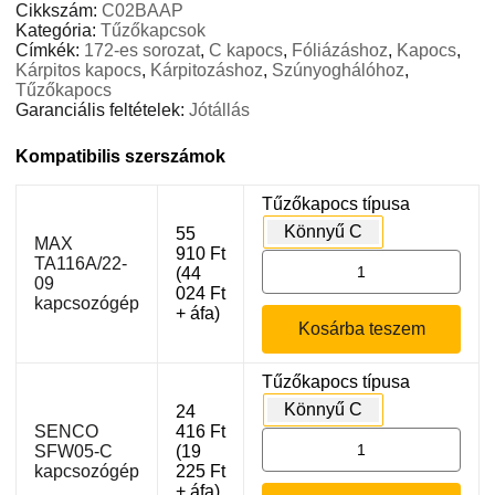
Cikkszám:
C02BAAP
Kategória:
Tűzőkapcsok
Címkék:
172-es sorozat
,
C kapocs
,
Fóliázáshoz
,
Kapocs
,
Kárpitos kapocs
,
Kárpitozáshoz
,
Szúnyoghálóhoz
,
Tűzőkapocs
Garanciális feltételek:
Jótállás
Kompatibilis szerszámok
Tűzőkapocs típusa
Könnyű C
55
MAX
910
Ft
MAX
TA116A/22-
(
44
09
TA116A/22-
024
Ft
kapcsozógép
09
+ áfa)
Kosárba teszem
kapcsozógép
mennyiség
Tűzőkapocs típusa
Könnyű C
24
SENCO
416
Ft
SENCO
SFW05-C
(
19
SFW05-
kapcsozógép
225
Ft
C
+ áfa)