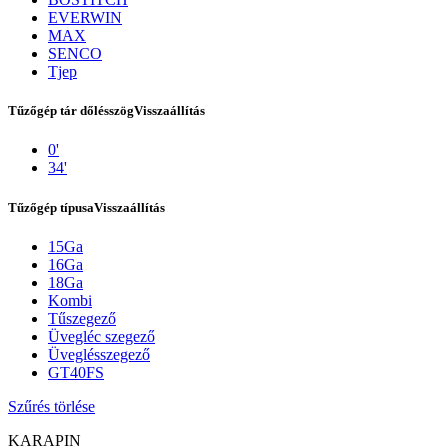
EVERWIN
MAX
SENCO
Tjep
Tűzőgép tár dőlésszög
Visszaállítás
0'
34'
Tűzőgép típusa
Visszaállítás
15Ga
Kapcsolat
16Ga
18Ga
Kombi
Tűszegező
Üvegléc szegező
Üveglésszegező
GT40FS
Szűrés törlése
KARAPIN