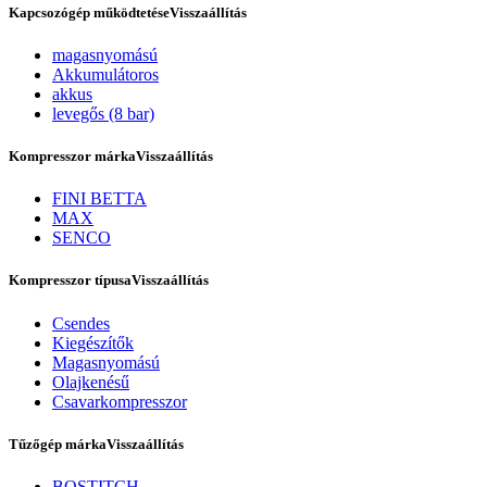
Kapcsozógép működtetése
Visszaállítás
magasnyomású
Akkumulátoros
akkus
levegős (8 bar)
Kompresszor márka
Visszaállítás
FINI BETTA
MAX
SENCO
Rólunk
Kompresszor típusa
Visszaállítás
Csendes
Kiegészítők
Magasnyomású
Olajkenésű
Csavarkompresszor
Tűzőgép márka
Visszaállítás
BOSTITCH