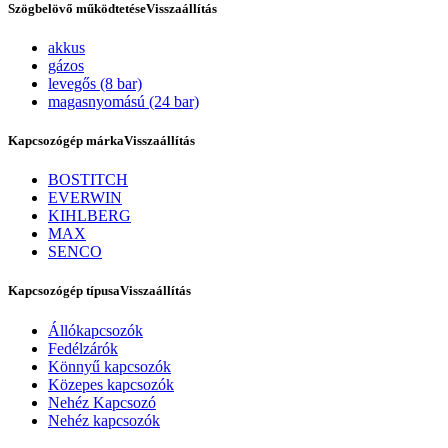
Szögbelövő működtetése
Visszaállítás
akkus
gázos
levegős (8 bar)
magasnyomású (24 bar)
Kapcsozógép márka
Visszaállítás
BOSTITCH
EVERWIN
KIHLBERG
Szerviz
MAX
SENCO
Kapcsozógép típusa
Visszaállítás
Állókapcsozók
Fedélzárók
Könnyű kapcsozók
Közepes kapcsozók
Nehéz Kapcsozó
Nehéz kapcsozók