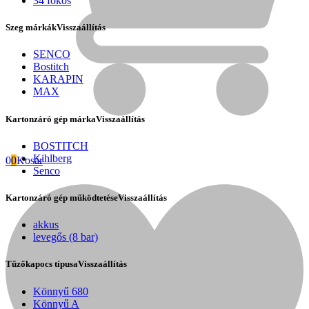
34 fokos
Szeg márkák
Visszaállítás
SENCO
Bostitch
KARAPIN
MAX
Kartonzáró gép márka
Visszaállítás
BOSTITCH
Kihlberg
0
0
Kosár
Senco
Kartonzáró gép működtetése
Visszaállítás
Fini Betta
akkus
levegős (8 bar)
Tűzőkapocs típusa
Visszaállítás
Könnyű 680
Könnyű A