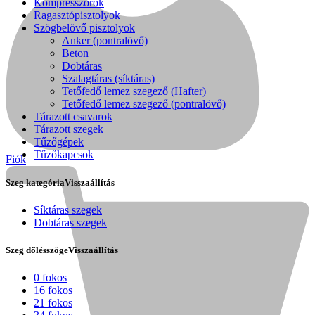
Kompresszorok
Ragasztópisztolyok
Szögbelövő pisztolyok
Anker (pontralövő)
Beton
Dobtáras
Szalagtáras (síktáras)
Tetőfedő lemez szegező (Hafter)
Tetőfedő lemez szegező (pontralövő)
Tárazott csavarok
Tárazott szegek
Tűzőgépek
Tűzőkapcsok
Fiók
Szeg kategória
Visszaállítás
Síktáras szegek
Dobtáras szegek
Kihlberg
Szeg dőlésszöge
Visszaállítás
0 fokos
16 fokos
21 fokos