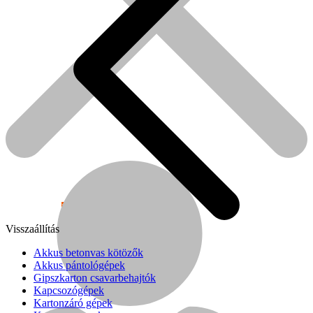
Népszerű!
Visszaállítás
Senco
Akkus betonvas kötözők
Akkus pántológépek
Gipszkarton csavarbehajtók
Kapcsozógépek
Kartonzáró gépek