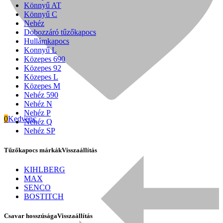
Könnyű AT
Könnyű C
Nehéz
Dobozzáró tűzőkapocs
Hullámkapocs
Konnyű L
Közepes 690
Közepes 92
Közepes L
Közepes M
Nehéz 590
Nehéz N
Nehéz P
0
Kedvenc
Nehéz Q
Nehéz SP
Tűzőkapocs márkák
Visszaállítás
Signode
KIHLBERG
MAX
SENCO
BOSTITCH
Csavar hosszúsága
Visszaállítás