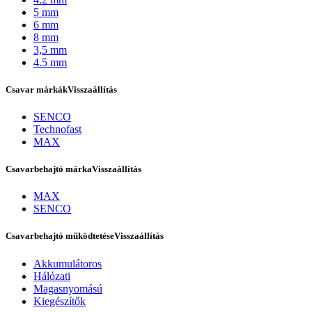
5 mm
6 mm
8 mm
3,5 mm
4.5 mm
Csavar márkák
Visszaállítás
SENCO
Technofast
MAX
Csavarbehajtó márka
Visszaállítás
Bostitch
MAX
SENCO
Csavarbehajtó működtetése
Visszaállítás
Akkumulátoros
Hálózati
Magasnyomású
Kiegészítők