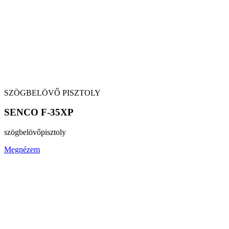
SZÖGBELÖVŐ PISZTOLY
SENCO F-35XP
szögbelövő
pisztoly
Megnézem