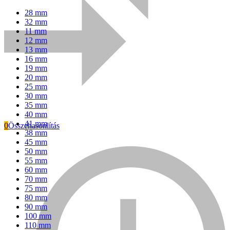
28 mm
32 mm
11 mm
12 mm
13 mm
16 mm
19 mm
20 mm
25 mm
30 mm
35 mm
40 mm
41 mm
0
Összehasonlítás
38 mm
45 mm
Everwin
50 mm
55 mm
60 mm
70 mm
75 mm
80 mm
90 mm
100 mm
110 mm