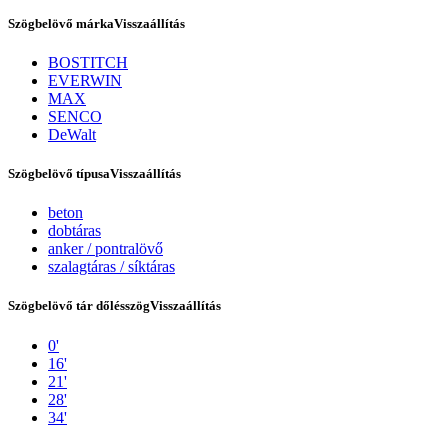
Szögbelövő márka
Visszaállítás
BOSTITCH
EVERWIN
MAX
SENCO
DeWalt
Szögbelövő típusa
Visszaállítás
beton
dobtáras
Tex Year
anker / pontralövő
szalagtáras / síktáras
Szögbelövő tár dőlésszög
Visszaállítás
0'
16'
21'
28'
34'