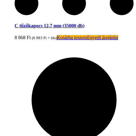
C tűzőkapocs 12,7 mm (35000 db)
8 868
Ft
Kosárba teszem
Egyedi árajánlat
(
6 983
Ft
+ áfa)