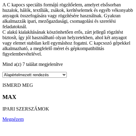
A C kapocs speciális formájú rögzítőelem, amelyet elsősorban
huzalok, hálók, textíliák, zsákok, kerítéselemek és egyéb vékonyabb
anyagok összefogására vagy rögzítésére használnak. Gyakran
alkalmazzák ipari, mezőgazdasági, csomagolási és szerelési
feladatoknál.
C alakú kialakításának köszönhetően erős, zárt jellegű rögzítést
biztosít, így jól használható olyan helyzetekben, ahol két anyagot
vagy elemet stabilan kell egymáshoz fogatni. C kapcsozó gépekkel
alkalmazható, a megfelelő méret és gépkompatibilitás
figyelembevételével.
Mind a(z) 7 találat megjelenítve
ISMERD MEG
MAX
IPARI SZERSZÁMOK
Megnézem