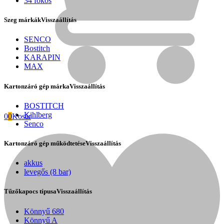
34 fokos
Szeg márkák
Visszaállítás
SENCO
Bostitch
KARAPIN
MAX
Kartonzáró gép márka
Visszaállítás
BOSTITCH
Kihlberg
0
0
Kosár
Senco
Kartonzáró gép működtetése
Visszaállítás
Fini Betta
akkus
levegős (8 bar)
Tűzőkapocs típusa
Visszaállítás
Könnyű 680
Könnyű A