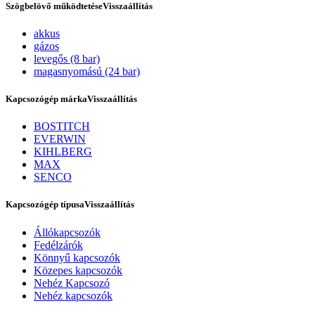
Szögbelövő működtetése
Visszaállítás
akkus
gázos
levegős (8 bar)
magasnyomású (24 bar)
Kapcsozógép márka
Visszaállítás
BOSTITCH
EVERWIN
KIHLBERG
Szerviz
MAX
SENCO
Kapcsozógép típusa
Visszaállítás
Állókapcsozók
Fedélzárók
Könnyű kapcsozók
Közepes kapcsozók
Nehéz Kapcsozó
Nehéz kapcsozók