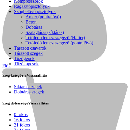
Kompresszorok
Ragasztópisztolyok
Szögbelövő pisztolyok
Anker (pontralövő)
Beton
Dobtáras
Szalagtáras (síktáras)
Tetőfedő lemez szegező (Hafter)
Tetőfedő lemez szegező (pontralövő)
Tárazott csavarok
Tárazott szegek
Tűzőgépek
Tűzőkapcsok
Fiók
Szeg kategória
Visszaállítás
Síktáras szegek
Dobtáras szegek
Kihlberg
Szeg dőlésszöge
Visszaállítás
0 fokos
16 fokos
21 fokos