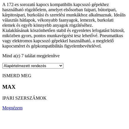
A 172-es sorozatú kapocs kompatibilis kapcsozó gépekhez
használható rögzítőelem, amelyet elsősorban faipari, bútoripari,
kárpitosipari, burkolási és szerelési munkákhoz alkalmaznak. Ideális
választás hátlapok, vékonyabb faanyagok, lemezek, burkolati
elemek és egyéb könnyebb anyagok rögzítéséhez.
Kialakításának köszönhetően stabil és egyenletes lefogatást biztosít,
miközben gyors, pontos munkavégzést tesz lehetővé. Pneumatikus
vagy elektromos kapcsozó gépekkel használható, a megfelelő
kapocsméret és gépkompatibilitás figyelembevételével.
Mind a(z) 7 találat megjelenítve
ISMERD MEG
MAX
IPARI SZERSZÁMOK
Megnézem