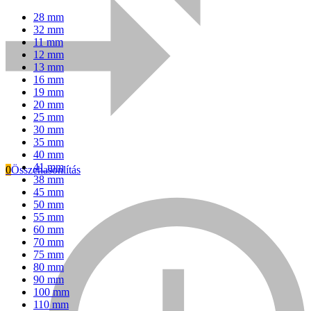
28 mm
32 mm
11 mm
12 mm
13 mm
16 mm
19 mm
20 mm
25 mm
30 mm
35 mm
40 mm
41 mm
0
Összehasonlítás
38 mm
45 mm
Everwin
50 mm
55 mm
60 mm
70 mm
75 mm
80 mm
90 mm
100 mm
110 mm