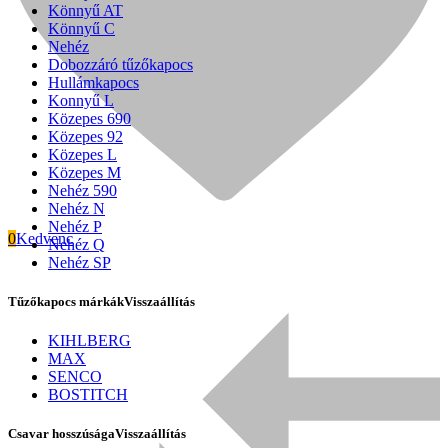
Könnyű AT
Könnyű C
Nehéz
Dobozzáró tűzőkapocs
Hullámkapocs
Konnyű L
Közepes 690
Közepes 92
Közepes L
Közepes M
Nehéz 590
Nehéz N
Nehéz P
0
Kedvenc
Nehéz Q
Nehéz SP
Tűzőkapocs márkák
Visszaállítás
Signode
KIHLBERG
MAX
SENCO
BOSTITCH
Csavar hosszúsága
Visszaállítás