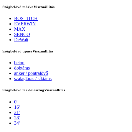
Szögbelövő márka
Visszaállítás
BOSTITCH
EVERWIN
MAX
SENCO
DeWalt
Szögbelövő típusa
Visszaállítás
beton
dobtáras
Tex Year
anker / pontralövő
szalagtáras / síktáras
Szögbelövő tár dőlésszög
Visszaállítás
0'
16'
21'
28'
34'