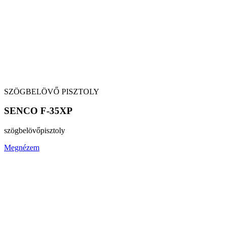
SZÖGBELÖVŐ PISZTOLY
SENCO F-35XP
szögbelövő
pisztoly
Megnézem