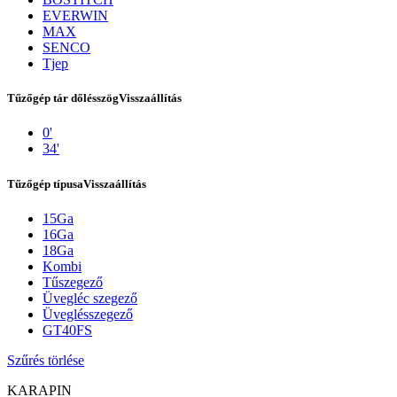
EVERWIN
MAX
SENCO
Tjep
Tűzőgép tár dőlésszög
Visszaállítás
0'
34'
Tűzőgép típusa
Visszaállítás
15Ga
Kapcsolat
16Ga
18Ga
Kombi
Tűszegező
Üvegléc szegező
Üveglésszegező
GT40FS
Szűrés törlése
KARAPIN