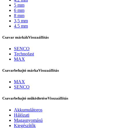
5 mm
6 mm
8 mm
3,5 mm
4.5 mm
Csavar márkák
Visszaállítás
SENCO
Technofast
MAX
Csavarbehajtó márka
Visszaállítás
Bostitch
MAX
SENCO
Csavarbehajtó működtetése
Visszaállítás
Akkumulátoros
Hálózati
Magasnyomású
Kiegészítők