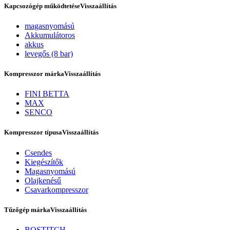
Kapcsozógép működtetése
Visszaállítás
magasnyomású
Akkumulátoros
akkus
levegős (8 bar)
Kompresszor márka
Visszaállítás
FINI BETTA
MAX
SENCO
Rólunk
Kompresszor típusa
Visszaállítás
Csendes
Kiegészítők
Magasnyomású
Olajkenésű
Csavarkompresszor
Tűzőgép márka
Visszaállítás
BOSTITCH