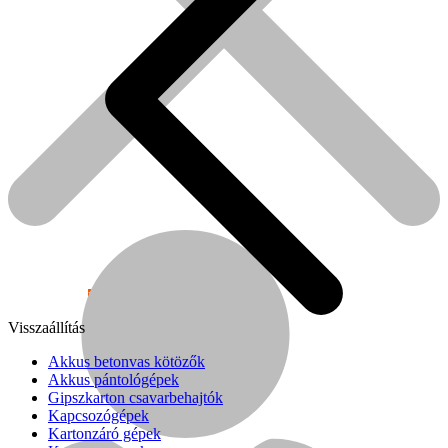
Népszerű!
Visszaállítás
Senco
Akkus betonvas kötözők
Akkus pántológépek
Gipszkarton csavarbehajtók
Kapcsozógépek
Kartonzáró gépek