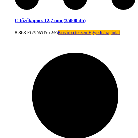
C tűzőkapocs 12,7 mm (35000 db)
8 868
Ft
Kosárba teszem
Egyedi árajánlat
(
6 983
Ft
+ áfa)