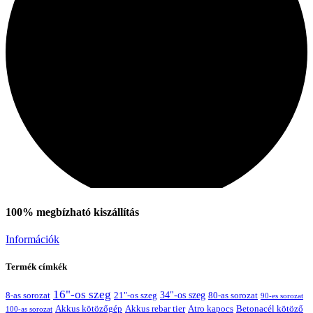
Tex Year
100% megbízható kiszállítás
Információk
Termék címkék
16"-os szeg
21"-os szeg
34"-os szeg
8-as sorozat
80-as sorozat
90-es sorozat
Akkus kötözőgép
Akkus rebar tier
Atro kapocs
Betonacél kötöző
100-as sorozat