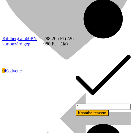
mennyiség
Kihlberg a.560PN
288 265
Ft
(
226
kartonzáró gép
980
Ft
+ áfa)
0
Kedvenc
Signode
Kihlberg
a.560PN22
Kosárba teszem
kartonzáró
gép
mennyiség