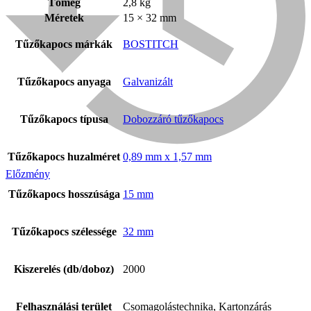
Tömeg
2,8 kg
Méretek
15 × 32 mm
Tűzőkapocs márkák
BOSTITCH
Tűzőkapocs anyaga
Galvanizált
Tűzőkapocs típusa
Dobozzáró tűzőkapocs
Tűzőkapocs huzalméret
0,89 mm x 1,57 mm
Előzmény
Bühnen
Tűzőkapocs hosszúsága
15 mm
Tűzőkapocs szélessége
32 mm
Kiszerelés (db/doboz)
2000
Felhasználási terület
Csomagolástechnika, Kartonzárás