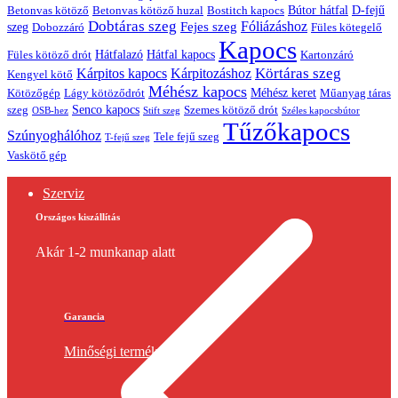
Bútor hátfal
Betonvas kötöző huzal
D-fejű
Betonvas kötöző
Bostitch kapocs
Dobtáras szeg
Fejes szeg
Fóliázáshoz
szeg
Dobozzáró
Füles kötegelő
Kapocs
Hátfalazó
Hátfal kapocs
Füles kötöző drót
Kartonzáró
Körtáras szeg
Kárpitos kapocs
Kárpitozáshoz
Kengyel kötő
Méhész kapocs
Méhész keret
Lágy kötöződrót
Műanyag táras
Kötözőgép
Senco kapocs
szeg
Szemes kötöző drót
OSB-hez
Stift szeg
Széles kapocsbútor
Tűzőkapocs
Szúnyoghálóhoz
Tele fejű szeg
T-fejű szeg
Vaskötő gép
Szerviz
Országos kiszállítás
Akár 1-2 munkanap alatt
Garancia
Minőségi termékek