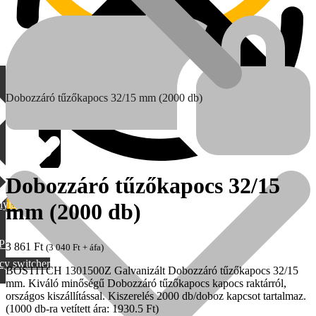
Dobozzáró tűzőkapocs 32/15 mm (2000 db)
Dobozzáró tűzőkapocs 32/15
lylang
mm (2000 db)
MAX
PML
3 861
Ft
(
3 040
Ft
+ áfa)
cy switcher
BOSTITCH 1301500Z Galvanizált Dobozzáró tűzőkapocs 32/15
mm. Kiváló minőségű Dobozzáró tűzőkapocs kapocs raktárról,
országos kiszállítással. Kiszerelés 2000 db/doboz kapcsot tartalmaz.
(1000 db-ra vetített ára: 1930.5 Ft)