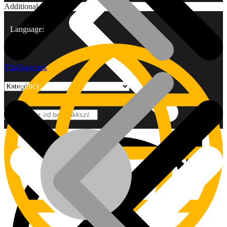
Additional
Language:
Tűzőkapcsok
Currency:
Márkák