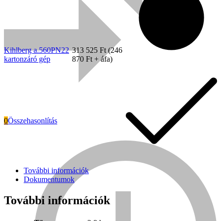
Kihlberg a.560PN22
313 525
Ft
(
246
kartonzáró gép
870
Ft
+ áfa)
0
Összehasonlítás
Everwin
További információk
Dokumentumok
További információk