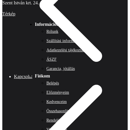
Szent István krt. 24.
Térkép
Információk
Rólunk
Szállítási információk
Adatkezelési tájékoztató
ÁSZF
Garancia, jótállás
Fiókom
Kapcsolat
Belépés
Előzményeim
Kedvenceim
Összehasonlítás
Rendeléseim
Visszaküldés