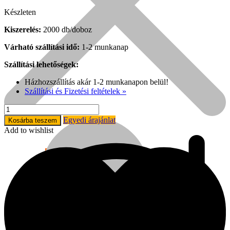
Készleten
Kiszerelés:
2000 db/doboz
Várható szállítási idő:
1-2 munkanap
Szállítási lehetőségek:
Házhozszállítás akár 1-2 munkanapon belül!
Szállítási és Fizetési feltételek »
Dobozzáró
tűzőkapocs
Egyedi árajánlat
Kosárba teszem
32/15
Add to wishlist
mm
(2000
Népszerű!
db)
mennyiség
Senco