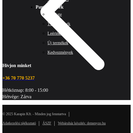
Partnereknek
Affiliate
TOP5 termék
Leértékelések
Új termékek
Kedvezmények
Hívjon minket
+36 70 770 5237
Hétköznap: 8:00 - 15:00
Hétvége: Zárva
© 2025 Karapin Kft. - Minden jog fenntartva
Adatkezelési tájékoztató
ÁSZF
Webáruház készítés: demenyzo.hu