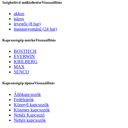
Szögbelövő működtetése
Visszaállítás
akkus
gázos
levegős (8 bar)
magasnyomású (24 bar)
Kapcsozógép márka
Visszaállítás
BOSTITCH
EVERWIN
KIHLBERG
Szerviz
MAX
SENCO
Kapcsozógép típusa
Visszaállítás
Állókapcsozók
Fedélzárók
Könnyű kapcsozók
Közepes kapcsozók
Nehéz Kapcsozó
Nehéz kapcsozók