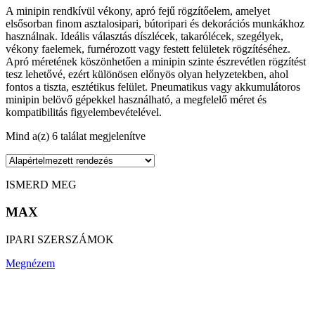
A minipin rendkívül vékony, apró fejű rögzítőelem, amelyet
elsősorban finom asztalosipari, bútoripari és dekorációs munkákhoz
használnak. Ideális választás díszlécek, takarólécek, szegélyek,
vékony faelemek, furnérozott vagy festett felületek rögzítéséhez.
Apró méretének köszönhetően a minipin szinte észrevétlen rögzítést
tesz lehetővé, ezért különösen előnyös olyan helyzetekben, ahol
fontos a tiszta, esztétikus felület. Pneumatikus vagy akkumulátoros
minipin belövő gépekkel használható, a megfelelő méret és
kompatibilitás figyelembevételével.
Mind a(z) 6 találat megjelenítve
ISMERD MEG
MAX
IPARI SZERSZÁMOK
Megnézem