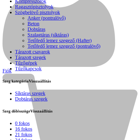
Kompresszorok
Ragasztópisztolyok
Szögbelövő pisztolyok
Anker (pontralövő)
Beton
Dobtáras
Szalagtáras (síktáras)
Tetőfedő lemez szegező (Hafter)
Tetőfedő lemez szegező (pontralövő)
Tárazott csavarok
Tárazott szegek
Tűzőgépek
Tűzőkapcsok
Fiók
Szeg kategória
Visszaállítás
Síktáras szegek
Dobtáras szegek
Kihlberg
Szeg dőlésszöge
Visszaállítás
0 fokos
16 fokos
21 fokos