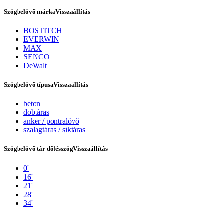
Szögbelövő márka
Visszaállítás
BOSTITCH
EVERWIN
MAX
SENCO
DeWalt
Szögbelövő típusa
Visszaállítás
beton
dobtáras
Tex Year
anker / pontralövő
szalagtáras / síktáras
Szögbelövő tár dőlésszög
Visszaállítás
0'
16'
21'
28'
34'