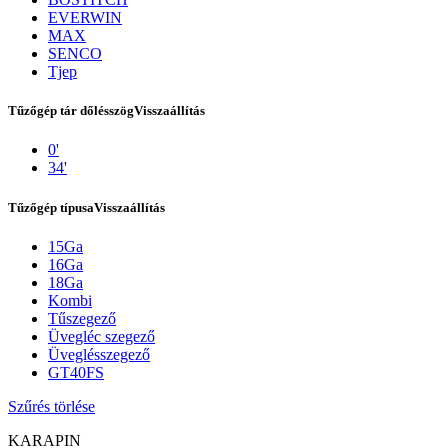
EVERWIN
MAX
SENCO
Tjep
Tűzőgép tár dőlésszög
Visszaállítás
0'
34'
Tűzőgép típusa
Visszaállítás
15Ga
Kapcsolat
16Ga
18Ga
Kombi
Tűszegező
Üvegléc szegező
Üveglésszegező
GT40FS
Szűrés törlése
KARAPIN