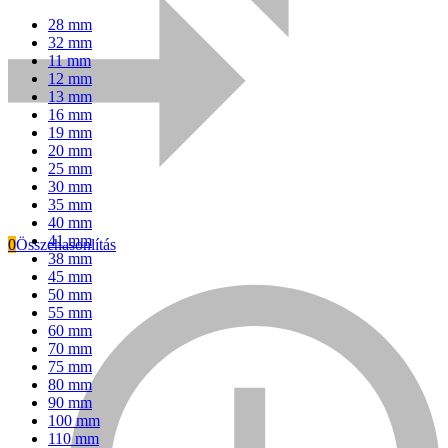
28 mm
32 mm
11 mm
12 mm
13 mm
16 mm
19 mm
20 mm
25 mm
30 mm
35 mm
40 mm
41 mm
0
Összehasonlítás
38 mm
45 mm
Everwin
50 mm
55 mm
60 mm
70 mm
75 mm
80 mm
90 mm
100 mm
110 mm