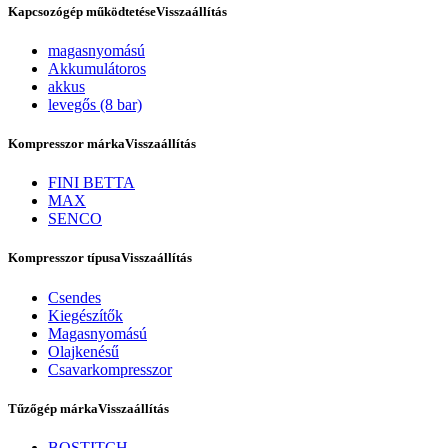
Kapcsozógép működtetése
Visszaállítás
magasnyomású
Akkumulátoros
akkus
levegős (8 bar)
Kompresszor márka
Visszaállítás
FINI BETTA
MAX
SENCO
Rólunk
Kompresszor típusa
Visszaállítás
Csendes
Kiegészítők
Magasnyomású
Olajkenésű
Csavarkompresszor
Tűzőgép márka
Visszaállítás
BOSTITCH