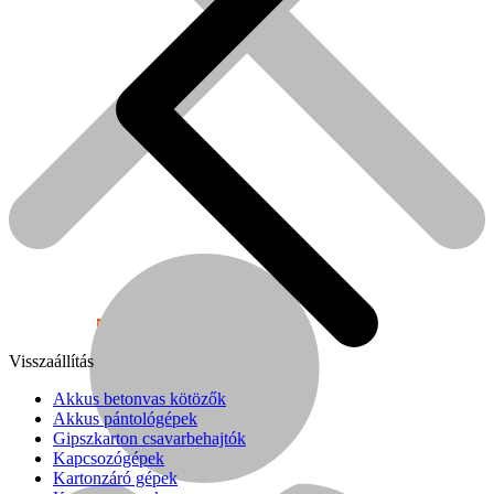
Népszerű!
Visszaállítás
Senco
Akkus betonvas kötözők
Akkus pántológépek
Gipszkarton csavarbehajtók
Kapcsozógépek
Kartonzáró gépek