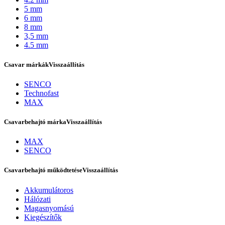
5 mm
6 mm
8 mm
3,5 mm
4.5 mm
Csavar márkák
Visszaállítás
SENCO
Technofast
MAX
Csavarbehajtó márka
Visszaállítás
Bostitch
MAX
SENCO
Csavarbehajtó működtetése
Visszaállítás
Akkumulátoros
Hálózati
Magasnyomású
Kiegészítők