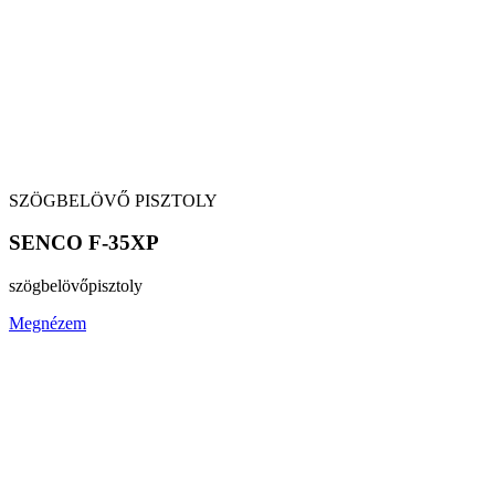
SZÖGBELÖVŐ PISZTOLY
SENCO F-35XP
szögbelövő
pisztoly
Megnézem