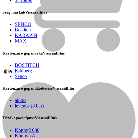
34 fokos
Szeg márkák
Visszaállítás
SENCO
Bostitch
KARAPIN
MAX
Kartonzáró gép márka
Visszaállítás
BOSTITCH
Kihlberg
0
0
Kosár
Senco
Kartonzáró gép működtetése
Visszaállítás
Fini Betta
akkus
levegős (8 bar)
Tűzőkapocs típusa
Visszaállítás
Könnyű 680
Könnyű A