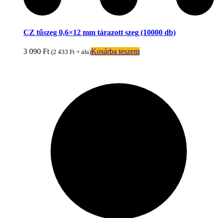
CZ tűszeg 0,6×12 mm tárazott szeg (10000 db)
3 090
Ft
Kosárba teszem
(
2 433
Ft
+ áfa)