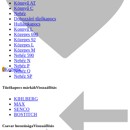
Könnyű AT
Könnyű C
Nehéz
Dobozzáró tűzőkapocs
Hullámkapocs
Konnyű L
Közepes 690
Közepes 92
Közepes L
Közepes M
Nehéz 590
Nehéz N
Nehéz P
0
Kedvenc
Nehéz Q
Nehéz SP
Tűzőkapocs márkák
Visszaállítás
Signode
KIHLBERG
MAX
SENCO
BOSTITCH
Csavar hosszúsága
Visszaállítás