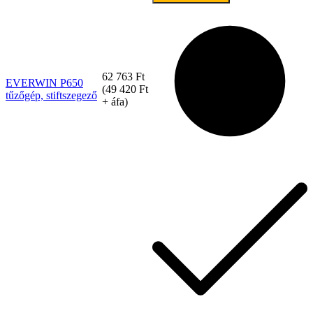
tűzőgép,
stiftszegező
mennyiség
62 763
Ft
EVERWIN P650
(
49 420
Ft
tűzőgép, stiftszegező
+ áfa)
Tex Year