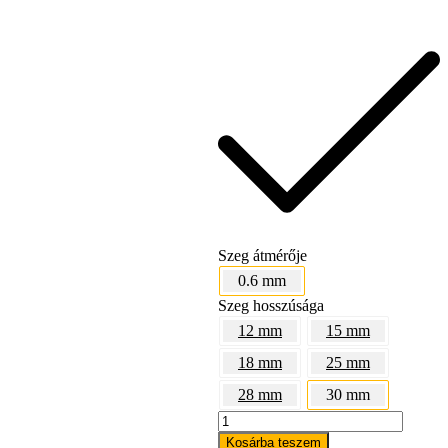
Bostitch
Szeg átmérője
0.6 mm
Szeg hosszúsága
12 mm
15 mm
18 mm
25 mm
28 mm
30 mm
EVERWIN
P650
Kosárba teszem