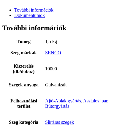
További információk
Dokumentumok
További információk
Tömeg
1,5 kg
Szeg márkák
SENCO
Szerviz
Kiszerelés
10000
(db/doboz)
Szegek anyaga
Galvanizált
Felhasználási
Ajtó-Ablak gyártás
,
Asztalos ipar
,
terület
Bútorgyártás
Szeg kategória
Síktáras szegek