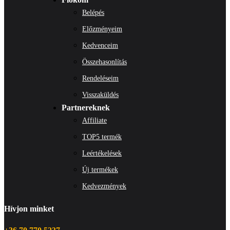
Belépés
Előzményeim
Kedvenceim
Összehasonlítás
Rendeléseim
Visszaküldés
Partnereknek
Affiliate
TOP5 termék
Leértékelések
Új termékek
Kedvezmények
Hívjon minket