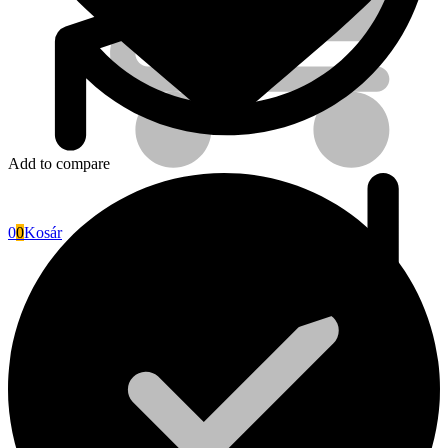
Add to compare
0
0
Kosár
Fini Betta