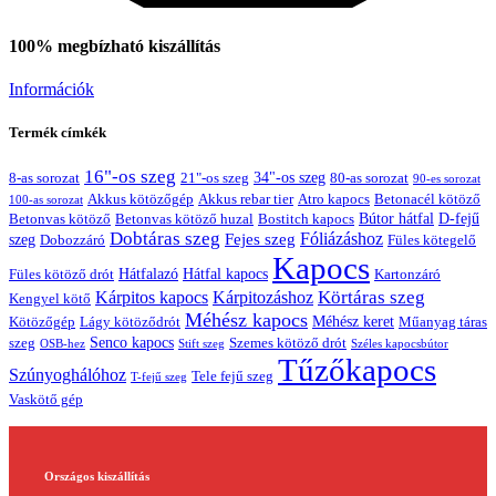
100% megbízható kiszállítás
Információk
Termék címkék
16"-os szeg
21"-os szeg
34"-os szeg
8-as sorozat
80-as sorozat
90-es sorozat
Akkus kötözőgép
Akkus rebar tier
Atro kapocs
Betonacél kötöző
100-as sorozat
Bútor hátfal
Betonvas kötöző huzal
D-fejű
Betonvas kötöző
Bostitch kapocs
Dobtáras szeg
Fejes szeg
Fóliázáshoz
szeg
Dobozzáró
Füles kötegelő
Kapocs
Hátfalazó
Hátfal kapocs
Füles kötöző drót
Kartonzáró
Körtáras szeg
Kárpitos kapocs
Kárpitozáshoz
Kengyel kötő
Méhész kapocs
Méhész keret
Lágy kötöződrót
Műanyag táras
Kötözőgép
Senco kapocs
szeg
Szemes kötöző drót
OSB-hez
Stift szeg
Széles kapocsbútor
Tűzőkapocs
Szúnyoghálóhoz
Tele fejű szeg
T-fejű szeg
Vaskötő gép
Országos kiszállítás