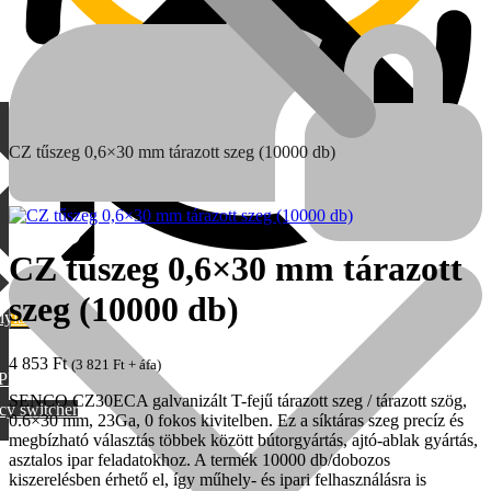
CZ tűszeg 0,6×30 mm tárazott szeg (10000 db)
CZ tűszeg 0,6×30 mm tárazott
szeg (10000 db)
lylang
MAX
4 853
Ft
(
3 821
Ft
+ áfa)
PML
SENCO CZ30ECA galvanizált T-fejű tárazott szeg / tárazott szög,
cy switcher
0.6×30 mm, 23Ga, 0 fokos kivitelben. Ez a síktáras szeg precíz és
megbízható választás többek között bútorgyártás, ajtó-ablak gyártás,
asztalos ipar feladatokhoz. A termék 10000 db/dobozos
kiszerelésben érhető el, így műhely- és ipari felhasználásra is