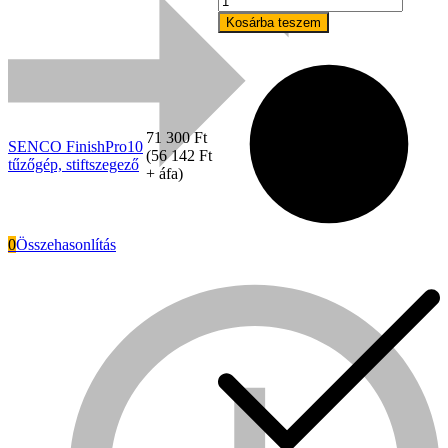
FinishPro10
Kosárba teszem
tűzőgép,
stiftszegező
mennyiség
71 300
Ft
SENCO FinishPro10
(
56 142
Ft
tűzőgép, stiftszegező
+ áfa)
0
Összehasonlítás
Everwin