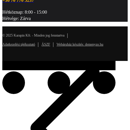
+36 70 770 5237
Hétköznap: 8:00 - 15:00
Hétvége: Zárva
© 2025 Karapin Kft. - Minden jog fenntartva
Adatkezelési tájékoztató
ÁSZF
Webáruház készítés: demenyzo.hu