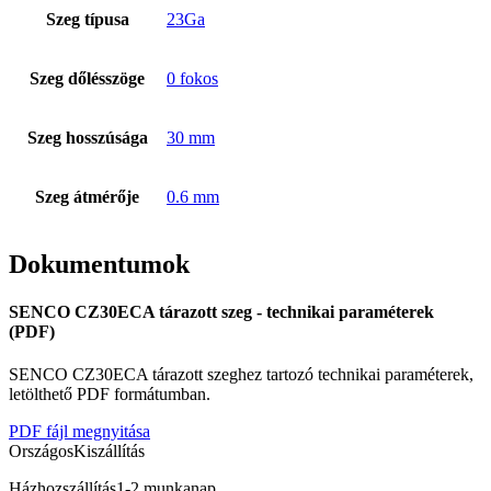
Szeg típusa
23Ga
Szeg dőlésszöge
0 fokos
Szeg hosszúsága
30 mm
Szeg átmérője
0.6 mm
Dokumentumok
Rólunk
SENCO CZ30ECA tárazott szeg - technikai paraméterek
(PDF)
SENCO CZ30ECA tárazott szeghez tartozó technikai paraméterek,
letölthető PDF formátumban.
PDF fájl megnyitása
Országos
Kiszállítás
Házhozszállítás
1-2 munkanap