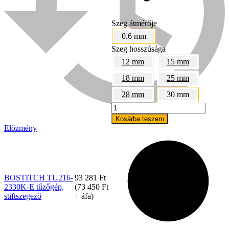
Szeg átmérője
0.6 mm
Szeg hosszúsága
12 mm
15 mm
18 mm
25 mm
28 mm
30 mm
BOSTITCH
TU216-
Kosárba teszem
2330K-
Előzmény
E
Bühnen
tűzőgép,
stiftszegező
mennyiség
BOSTITCH TU216-
93 281
Ft
2330K-E tűzőgép,
(
73 450
Ft
stiftszegező
+ áfa)