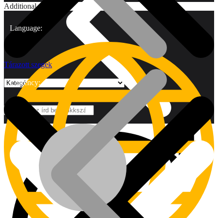
Additional
Language:
Tárazott szegek
Currency:
Márkák