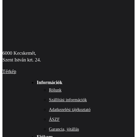
6000 Kecskemét,
Szent István krt. 24.
Térkép
Információk
Rólunk
Szállítási információk
Adatkezelési tájékoztató
ÁSZF
Garancia, jótállás
Fiókom