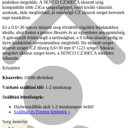
praktikus megoldás. A SENCO CZ30ECA tárazott szög
kompatibilis több 23Ga szegezőgéppel, ezért kiváló választás
azoknak, akik megbízható, jó minőségű CZ tárazott szeget keresnek
napi munkához.
Ez a 0.6×30 mm-es tárazott szeg rövidebb rögzítési feladatokhoz
ideális, ahol fontos a pontos illesztés és az egyenletes anyagminőség.
A galvanizált felület segít a tartósságban, a 0 fokos tárazás pedig az
ilyen kialakítású szerszámokhoz megfelelő. Ha tárazott szeget /
tárazott szöget /CZ tűszeg 0,6×30 mm 0° G23 szöget, Síktáras
szegeket síktáras szeget keres, a SENCO CZ30ECA tökéletes
választás.
Készleten
Kiszerelés:
10000 db/doboz
Népszerű!
Várható szállítási idő:
1-2 munkanap
Szállítási lehetőségek:
Senco
Házhozszállítás akár 1-2 munkanapon belül!
Szállítási és Fizetési feltételek »
Szeg átmérője