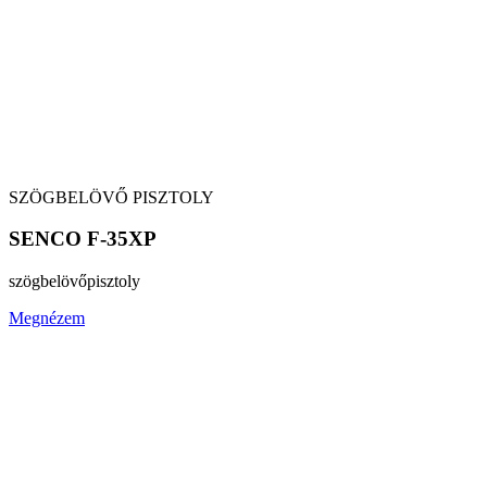
SZÖGBELÖVŐ PISZTOLY
SENCO F-35XP
szögbelövő
pisztoly
Megnézem