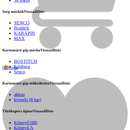
34 fokos
Szeg márkák
Visszaállítás
SENCO
Bostitch
KARAPIN
MAX
Kartonzáró gép márka
Visszaállítás
BOSTITCH
Kihlberg
0
0
Kosár
Senco
Kartonzáró gép működtetése
Visszaállítás
Fini Betta
akkus
levegős (8 bar)
Tűzőkapocs típusa
Visszaállítás
Könnyű 680
Könnyű A