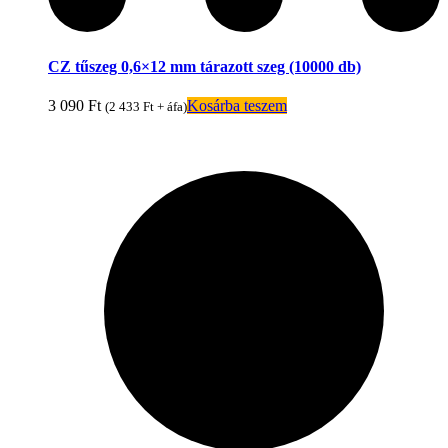
CZ tűszeg 0,6×12 mm tárazott szeg (10000 db)
3 090
Ft
Kosárba teszem
(
2 433
Ft
+ áfa)