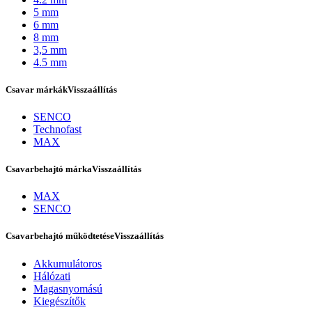
5 mm
6 mm
8 mm
3,5 mm
4.5 mm
Csavar márkák
Visszaállítás
SENCO
Technofast
MAX
Csavarbehajtó márka
Visszaállítás
Bostitch
MAX
SENCO
Csavarbehajtó működtetése
Visszaállítás
Akkumulátoros
Hálózati
Magasnyomású
Kiegészítők