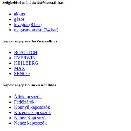
Szögbelövő működtetése
Visszaállítás
akkus
gázos
levegős (8 bar)
magasnyomású (24 bar)
Kapcsozógép márka
Visszaállítás
BOSTITCH
EVERWIN
KIHLBERG
Szerviz
MAX
SENCO
Kapcsozógép típusa
Visszaállítás
Állókapcsozók
Fedélzárók
Könnyű kapcsozók
Közepes kapcsozók
Nehéz Kapcsozó
Nehéz kapcsozók