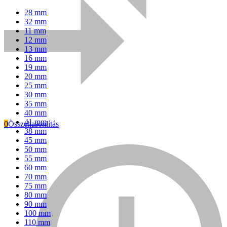
28 mm
32 mm
11 mm
12 mm
13 mm
16 mm
19 mm
20 mm
25 mm
30 mm
35 mm
40 mm
41 mm
0
Összehasonlítás
38 mm
45 mm
Everwin
50 mm
55 mm
60 mm
70 mm
75 mm
80 mm
90 mm
100 mm
110 mm