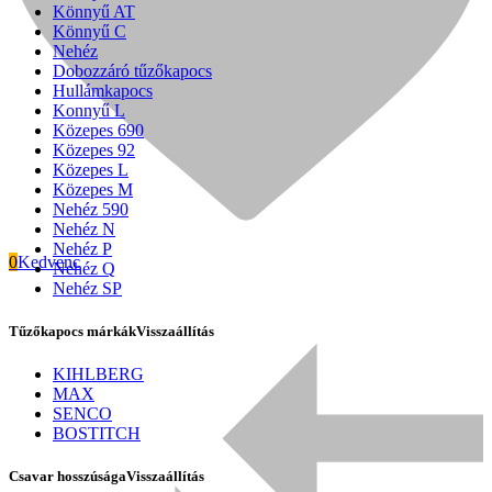
Könnyű AT
Könnyű C
Nehéz
Dobozzáró tűzőkapocs
Hullámkapocs
Konnyű L
Közepes 690
Közepes 92
Közepes L
Közepes M
Nehéz 590
Nehéz N
Nehéz P
0
Kedvenc
Nehéz Q
Nehéz SP
Tűzőkapocs márkák
Visszaállítás
Signode
KIHLBERG
MAX
SENCO
BOSTITCH
Csavar hosszúsága
Visszaállítás