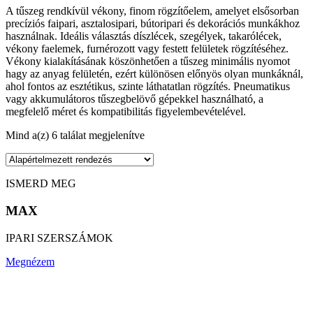
A tűszeg rendkívül vékony, finom rögzítőelem, amelyet elsősorban
precíziós faipari, asztalosipari, bútoripari és dekorációs munkákhoz
használnak. Ideális választás díszlécek, szegélyek, takarólécek,
vékony faelemek, furnérozott vagy festett felületek rögzítéséhez.
Vékony kialakításának köszönhetően a tűszeg minimális nyomot
hagy az anyag felületén, ezért különösen előnyös olyan munkáknál,
ahol fontos az esztétikus, szinte láthatatlan rögzítés. Pneumatikus
vagy akkumulátoros tűszegbelövő gépekkel használható, a
megfelelő méret és kompatibilitás figyelembevételével.
Mind a(z) 6 találat megjelenítve
ISMERD MEG
MAX
IPARI SZERSZÁMOK
Megnézem