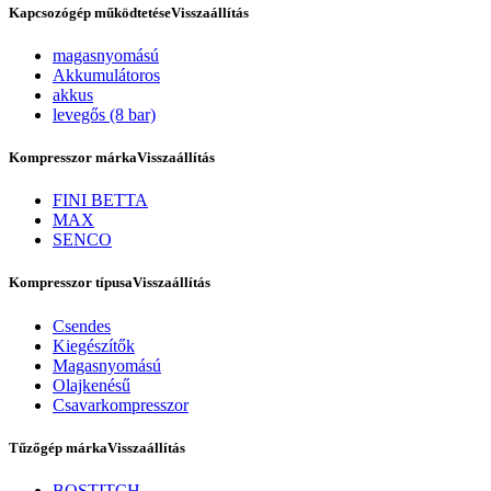
Kapcsozógép működtetése
Visszaállítás
magasnyomású
Akkumulátoros
akkus
levegős (8 bar)
Kompresszor márka
Visszaállítás
FINI BETTA
MAX
SENCO
Rólunk
Kompresszor típusa
Visszaállítás
Csendes
Kiegészítők
Magasnyomású
Olajkenésű
Csavarkompresszor
Tűzőgép márka
Visszaállítás
BOSTITCH