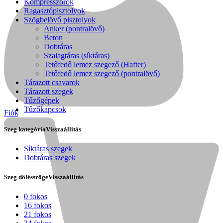
Kompresszorok
Ragasztópisztolyok
Szögbelövő pisztolyok
Anker (pontralövő)
Beton
Dobtáras
Szalagtáras (síktáras)
Tetőfedő lemez szegező (Hafter)
Tetőfedő lemez szegező (pontralövő)
Tárazott csavarok
Tárazott szegek
Tűzőgépek
Tűzőkapcsok
Fiók
Szeg kategória
Visszaállítás
Síktáras szegek
Dobtáras szegek
Kihlberg
Szeg dőlésszöge
Visszaállítás
0 fokos
16 fokos
21 fokos