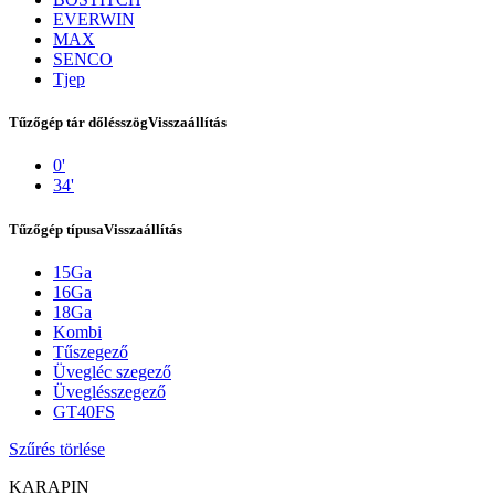
EVERWIN
MAX
SENCO
Tjep
Tűzőgép tár dőlésszög
Visszaállítás
0'
34'
Tűzőgép típusa
Visszaállítás
15Ga
Kapcsolat
16Ga
18Ga
Kombi
Tűszegező
Üvegléc szegező
Üveglésszegező
GT40FS
Szűrés törlése
KARAPIN