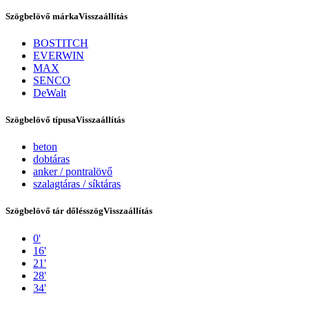
Szögbelövő márka
Visszaállítás
BOSTITCH
EVERWIN
MAX
SENCO
DeWalt
Szögbelövő típusa
Visszaállítás
beton
dobtáras
Tex Year
anker / pontralövő
szalagtáras / síktáras
Szögbelövő tár dőlésszög
Visszaállítás
0'
16'
21'
28'
34'