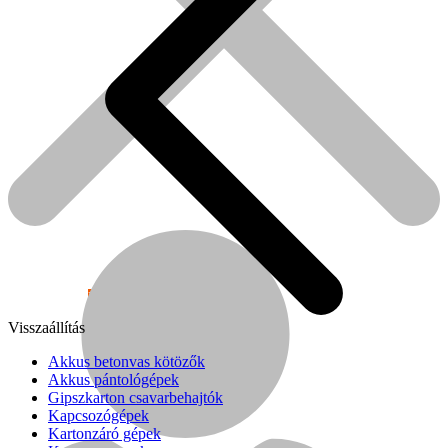
Népszerű!
Visszaállítás
Senco
Akkus betonvas kötözők
Akkus pántológépek
Gipszkarton csavarbehajtók
Kapcsozógépek
Kartonzáró gépek