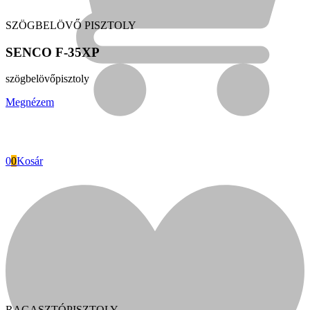
SZÖGBELÖVŐ PISZTOLY
SENCO F-35XP
szögbelövő
pisztoly
Megnézem
0
0
Kosár
Fini Betta
RAGASZTÓPISZTOLY