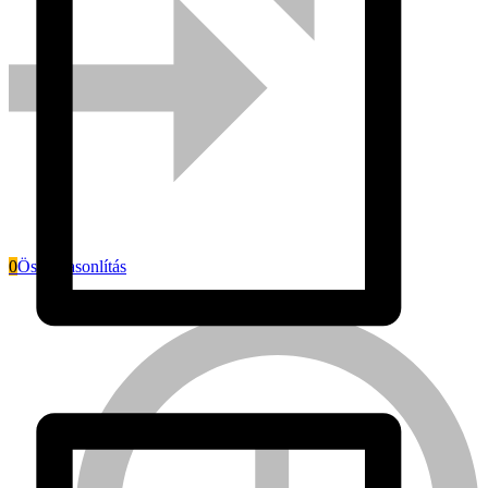
0
Összehasonlítás
Everwin