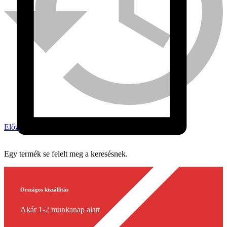
Előzmény
Bühnen
Egy termék se felelt meg a keresésnek.
Országos kiszállítás
Akár 1-2 munkanap alatt