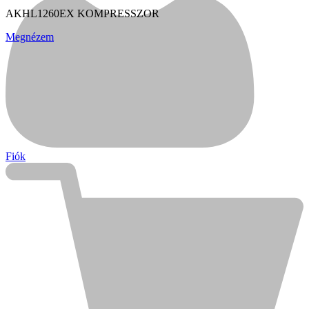
AKHL1260EX KOMPRESSZOR
Megnézem
Fiók
Kihlberg