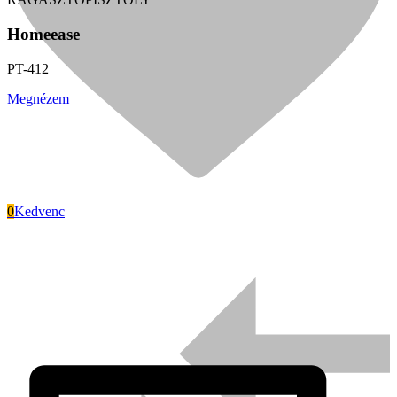
Homeease
PT-412
Megnézem
0
Kedvenc
Signode