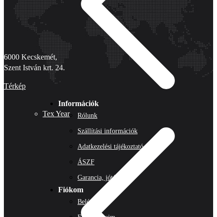
6000 Kecskemét,
Szent István krt. 24.
Térkép
Információk
Tex Year
Rólunk
Szállítási információk
Adatkezelési tájékoztató
ÁSZF
Garancia, jótállás
Fiókom
Belépés