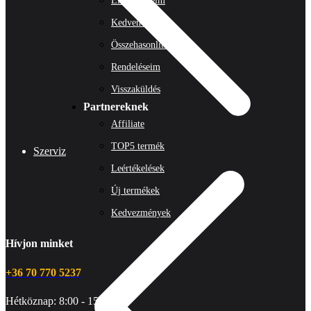
Előzményeim
Kedvenceim
Összehasonlítás
Rendeléseim
Visszaküldés
Partnereknek
Affiliate
TOP5 termék
Szerviz
Leértékelések
Új termékek
Kedvezmények
Hívjon minket
+36 70 770 5237
Hétköznap: 8:00 - 15:00