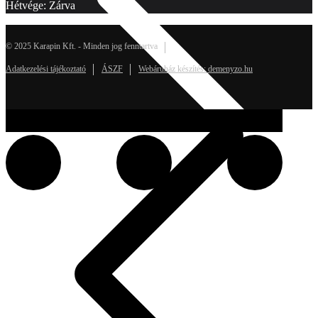
Hétvége: Zárva
© 2025 Karapin Kft. - Minden jog fenntartva
Adatkezelési tájékoztató
ÁSZF
Webáruház készítés: demenyzo.hu
Rólunk