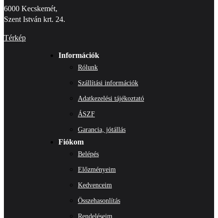
6000 Kecskemét,
Szent István krt. 24.
Térkép
Információk
Rólunk
Szállítási információk
Adatkezelési tájékoztató
ÁSZF
Garancia, jótállás
Fiókom
Belépés
Előzményeim
Kedvenceim
Összehasonlítás
Rendeléseim