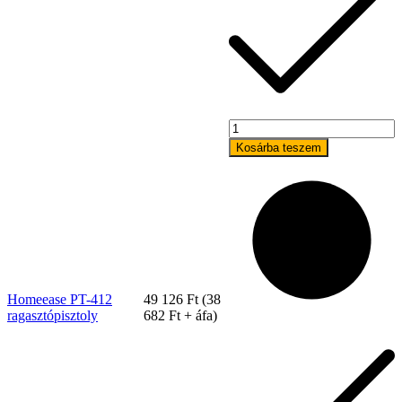
Homeease
PT-
Kosárba teszem
412
ragasztópisztoly
mennyiség
Rólunk
Homeease PT-412
49 126
Ft
(
38
ragasztópisztoly
682
Ft
+ áfa)