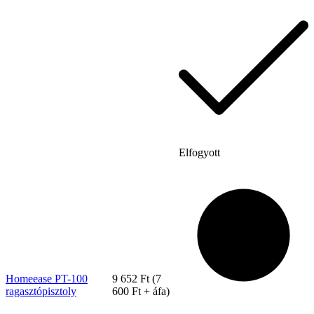
Elfogyott
Bostitch
Homeease PT-100
9 652
Ft
(
7
ragasztópisztoly
600
Ft
+ áfa)