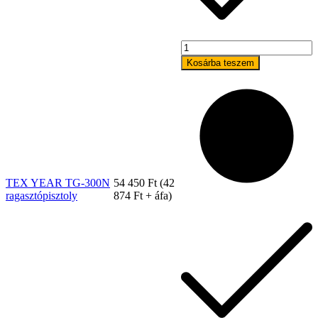
TEX
YEAR
Kosárba teszem
TG-
300N
ragasztópisztoly
mennyiség
TEX YEAR TG-300N
54 450
Ft
(
42
ragasztópisztoly
874
Ft
+ áfa)