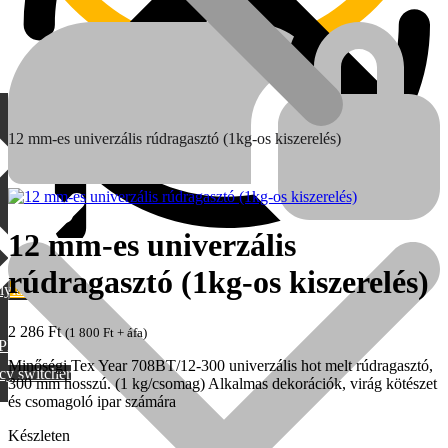
12 mm-es univerzális rúdragasztó (1kg-os kiszerelés)
12 mm-es univerzális
rúdragasztó (1kg-os kiszerelés)
lylang
MAX
2 286
Ft
(
1 800
Ft
+ áfa)
PML
Minőségi Tex Year 708BT/12-300 univerzális hot melt rúdragasztó,
cy switcher
300 mm hosszú. (1 kg/csomag) Alkalmas dekorációk, virág kötészet
és csomagoló ipar számára
Készleten