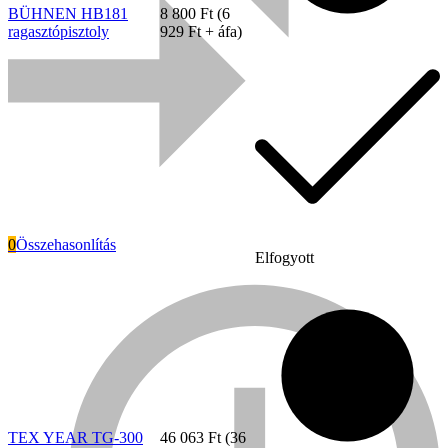
BÜHNEN HB181
8 800
Ft
(
6
ragasztópisztoly
929
Ft
+ áfa)
0
Összehasonlítás
Elfogyott
Everwin
TEX YEAR TG-300
46 063
Ft
(
36