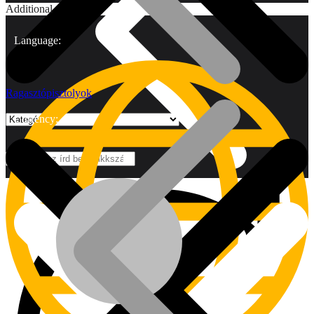
Additional
Language:
Ragasztópisztolyok
Currency:
Márkák