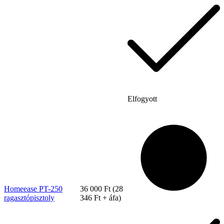
Elfogyott
Tex Year
Homeease PT-250
36 000
Ft
(
28
ragasztópisztoly
346
Ft
+ áfa)