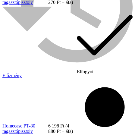
ragasztópisztoly
270
Ft
+ áfa)
Elfogyott
Előzmény
Bühnen
Homeease PT-80
6 198
Ft
(
4
ragasztópisztoly
880
Ft
+ áfa)