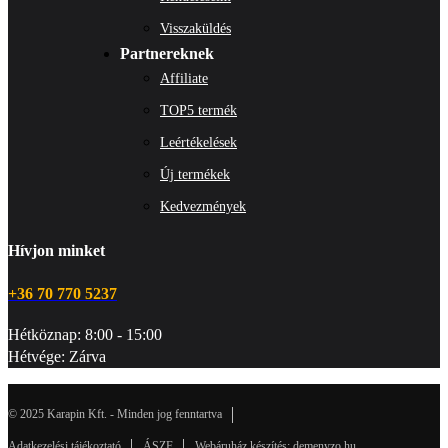
Visszaküldés
Partnereknek
Affiliate
TOP5 termék
Leértékelések
Új termékek
Kedvezmények
Hívjon minket
+36 70 770 5237
Hétköznap: 8:00 - 15:00
Hétvége: Zárva
© 2025 Karapin Kft. - Minden jog fenntartva
Adatkezelési tájékoztató
ÁSZF
Webáruház készítés: demenyzo.hu