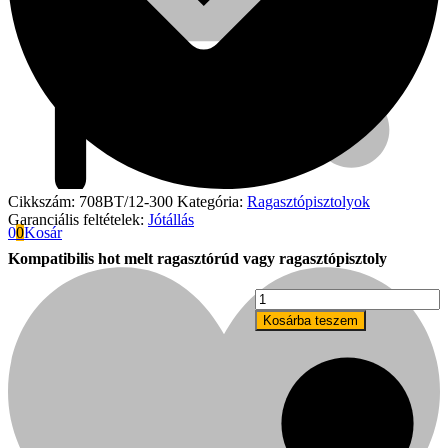
Cikkszám:
708BT/12-300
Kategória:
Ragasztópisztolyok
Garanciális feltételek:
Jótállás
0
0
Kosár
Kompatibilis hot melt ragasztórúd vagy ragasztópisztoly
TEX
YEAR
Fini Betta
Kosárba teszem
TG-
120
ragasztópisztoly
mennyiség