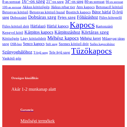
16"-os szeg
21"-os szeg
34"-os szeg
8-as sorozat
80-as sorozat
90-es sorozat
Akkus kötözőgép
Akkus rebar tier
Atro kapocs
Betonacél kötöző
100-as sorozat
Bútor hátfal
Betonvas kötöző huzal
D-fejű
Betonvas kötöző
Bostitch kapocs
Dobtáras szeg
Fejes szeg
Fóliázáshoz
szeg
Dobozzáró
Füles kötegelő
Kapocs
Hátfalazó
Hátfal kapocs
Füles kötöző drót
Kartonzáró
Körtáras szeg
Kárpitos kapocs
Kárpitozáshoz
Kengyel kötő
Méhész kapocs
Méhész keret
Lágy kötöződrót
Műanyag táras
Kötözőgép
Senco kapocs
szeg
Szemes kötöző drót
OSB-hez
Stift szeg
Széles kapocsbútor
Tűzőkapocs
Szúnyoghálóhoz
Tele fejű szeg
T-fejű szeg
Vaskötő gép
Országos kiszállítás
Akár 1-2 munkanap alatt
Garancia
Minőségi termékek