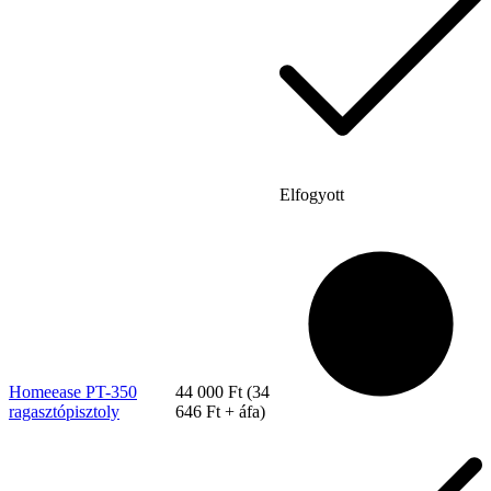
Elfogyott
Szerviz
Homeease PT-350
44 000
Ft
(
34
ragasztópisztoly
646
Ft
+ áfa)