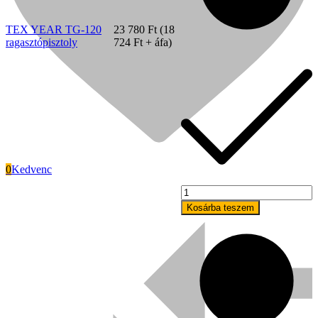
TEX YEAR TG-120
23 780
Ft
(
18
ragasztópisztoly
724
Ft
+ áfa)
0
Kedvenc
BÜHNEN
HB181
Kosárba teszem
Signode
ragasztópisztoly
mennyiség