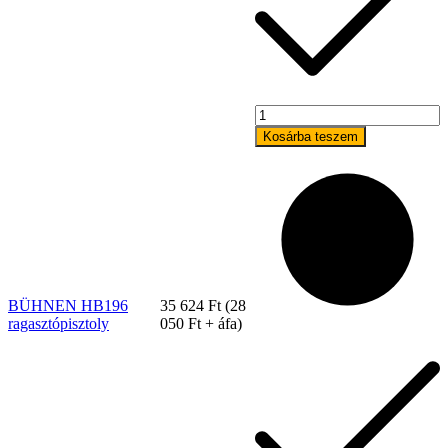
BÜHNEN
HB196
Kosárba teszem
ragasztópisztoly
mennyiség
Kapcsolat
BÜHNEN HB196
35 624
Ft
(
28
ragasztópisztoly
050
Ft
+ áfa)