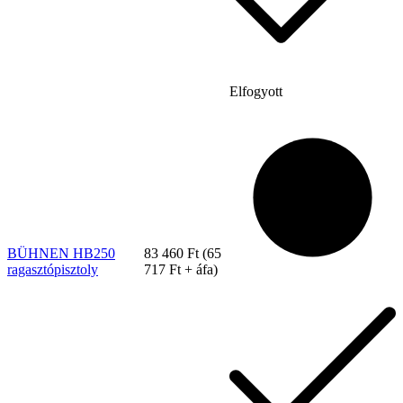
Elfogyott
BÜHNEN HB250
83 460
Ft
(
65
ragasztópisztoly
717
Ft
+ áfa)