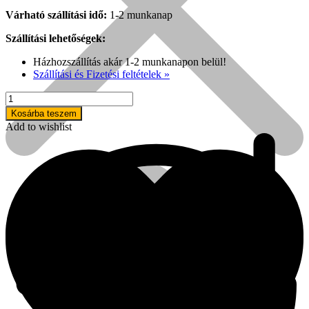
Várható szállítási idő:
1-2 munkanap
Szállítási lehetőségek:
Házhozszállítás akár 1-2 munkanapon belül!
Szállítási és Fizetési feltételek »
12
mm-
Kosárba teszem
es
Add to wishlist
univerzális
rúdragasztó
(1kg-
os
kiszerelés)
mennyiség
Népszerű!
Senco