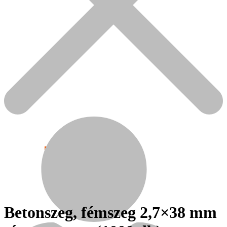
Népszerű!
Senco
Betonszeg, fémszeg 2,7×38 mm