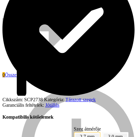
0
Összehasonlítás
Everwin
Cikkszám:
SCP2738
Kategória:
Tárazott szegek
Garanciális feltételek:
Jótállás
Kompatibilis kötőelemek
Szeg átmérője
2.7 mm
3.0 mm