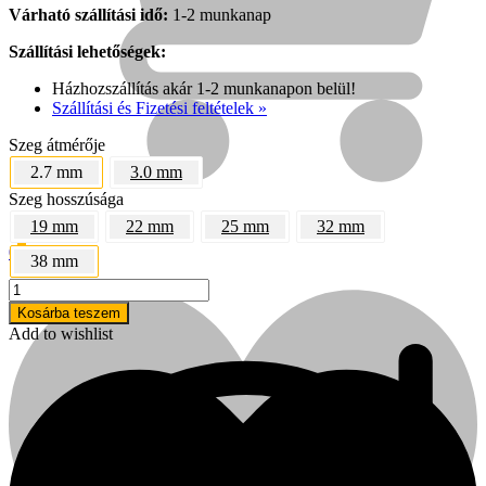
Várható szállítási idő:
1-2 munkanap
Szállítási lehetőségek:
Házhozszállítás akár 1-2 munkanapon belül!
Szállítási és Fizetési feltételek »
Szeg átmérője
2.7 mm
3.0 mm
Szeg hosszúsága
19 mm
22 mm
25 mm
32 mm
0
0
Kosár
38 mm
Betonszeg,
fémszeg
Kosárba teszem
2,7x38
Add to wishlist
mm
Fini Betta
tárazott
szeg
(1000
db)
mennyiség