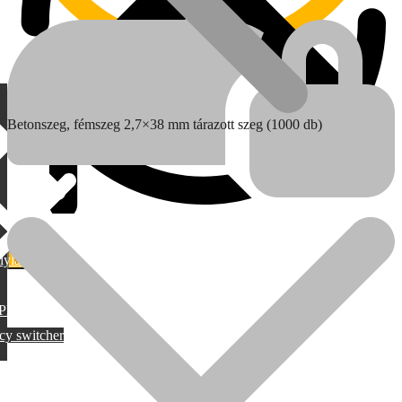
Betonszeg, fémszeg 2,7×38 mm tárazott szeg (1000 db)
lylang
MAX
PML
cy switcher