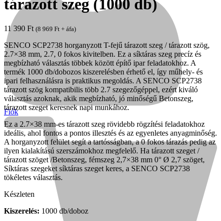
tárazott szeg (1000 db)
11 390
Ft
(
8 969
Ft
+ áfa)
SENCO SCP2738 horganyzott T-fejű tárazott szeg / tárazott szög,
2.7×38 mm, 2.7, 0 fokos kivitelben. Ez a síktáras szeg precíz és
megbízható választás többek között építő ipar feladatokhoz. A
termék 1000 db/dobozos kiszerelésben érhető el, így műhely- és
ipari felhasználásra is praktikus megoldás. A SENCO SCP2738
tárazott szög kompatibilis több 2.7 szegezőgéppel, ezért kiváló
választás azoknak, akik megbízható, jó minőségű Betonszeg,
tárazott szeget keresnek napi munkához.
Fiók
Ez a 2.7×38 mm-es tárazott szeg rövidebb rögzítési feladatokhoz
ideális, ahol fontos a pontos illesztés és az egyenletes anyagminőség.
A horganyzott felület segít a tartósságban, a 0 fokos tárazás pedig az
ilyen kialakítású szerszámokhoz megfelelő. Ha tárazott szeget /
tárazott szöget /Betonszeg, fémszeg 2,7×38 mm 0° Ø 2,7 szöget,
Kihlberg
Síktáras szegeket síktáras szeget keres, a SENCO SCP2738
tökéletes választás.
Készleten
Kiszerelés:
1000 db/doboz