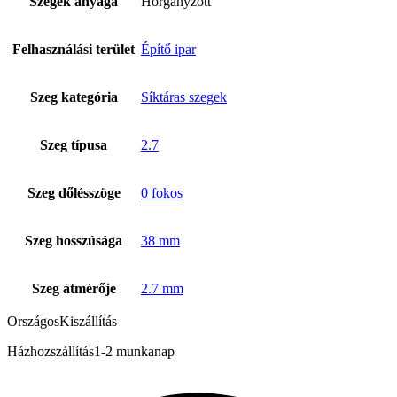
Szegek anyaga
Horganyzott
Felhasználási terület
Építő ipar
Szeg kategória
Síktáras szegek
Szeg típusa
2.7
Szeg dőlésszöge
0 fokos
Szeg hosszúsága
38 mm
Szeg átmérője
2.7 mm
Országos
Kiszállítás
Házhozszállítás
1-2 munkanap