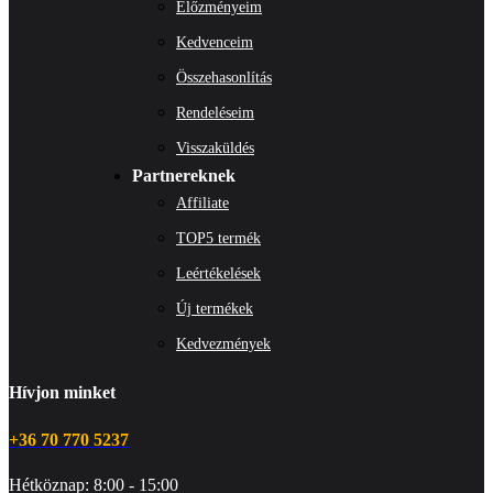
Előzményeim
Kedvenceim
Összehasonlítás
Rendeléseim
Visszaküldés
Partnereknek
Affiliate
TOP5 termék
Leértékelések
Új termékek
Kedvezmények
Hívjon minket
+36 70 770 5237
Hétköznap: 8:00 - 15:00