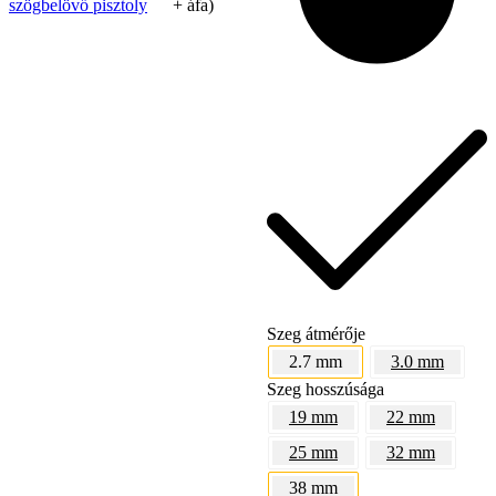
szögbelövő pisztoly
+ áfa)
Tex Year
Szeg átmérője
2.7 mm
3.0 mm
Szeg hosszúsága
19 mm
22 mm
25 mm
32 mm
38 mm