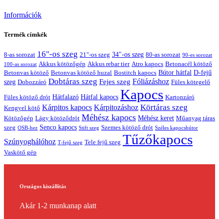
Információk
Termék címkék
16"-os szeg
21"-os szeg
34"-os szeg
8-as sorozat
80-as sorozat
90-es sorozat
Akkus kötözőgép
Akkus rebar tier
Atro kapocs
Betonacél kötöző
100-as sorozat
Bútor hátfal
Betonvas kötöző huzal
D-fejű
Betonvas kötöző
Bostitch kapocs
Dobtáras szeg
Fejes szeg
Fóliázáshoz
szeg
Dobozzáró
Füles kötegelő
Kapocs
Hátfalazó
Hátfal kapocs
Füles kötöző drót
Kartonzáró
Körtáras szeg
Kárpitos kapocs
Kárpitozáshoz
Kengyel kötő
Méhész kapocs
Méhész keret
Lágy kötöződrót
Műanyag táras
Kötözőgép
Senco kapocs
szeg
Szemes kötöző drót
OSB-hez
Stift szeg
Széles kapocsbútor
Tűzőkapocs
Szúnyoghálóhoz
Tele fejű szeg
T-fejű szeg
Vaskötő gép
Országos kiszállítás
Akár 1-2 munkanap alatt