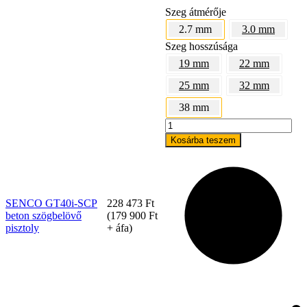
Szeg átmérője
2.7 mm
3.0 mm
Szeg hosszúsága
19 mm
22 mm
25 mm
32 mm
38 mm
SENCO
GT40i-
Kosárba teszem
SCP
beton
Rólunk
szögbelövő
pisztoly
mennyiség
SENCO GT40i-SCP
228 473
Ft
beton szögbelövő
(
179 900
Ft
pisztoly
+ áfa)