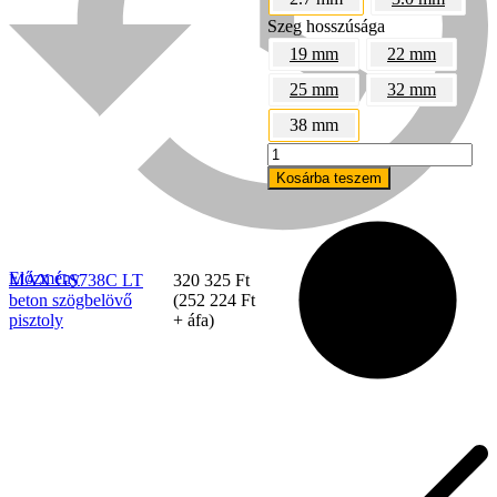
Szeg hosszúsága
19 mm
22 mm
25 mm
32 mm
38 mm
MAX
GS738C
Kosárba teszem
LT
beton
szögbelövő
pisztoly
mennyiség
Előzmény
MAX GS738C LT
320 325
Ft
Bühnen
beton szögbelövő
(
252 224
Ft
pisztoly
+ áfa)