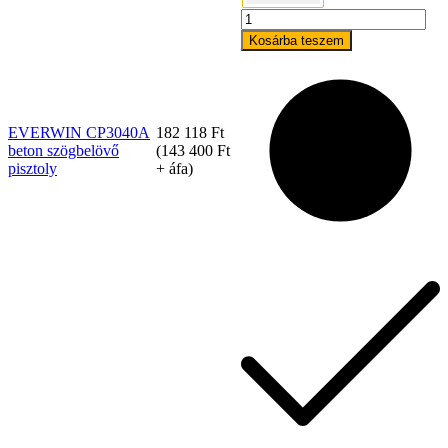
EVERWIN
CP3040A
Kosárba teszem
beton
szögbelövő
pisztoly
mennyiség
EVERWIN CP3040A
182 118
Ft
beton szögbelövő
(
143 400
Ft
pisztoly
+ áfa)
Szerviz