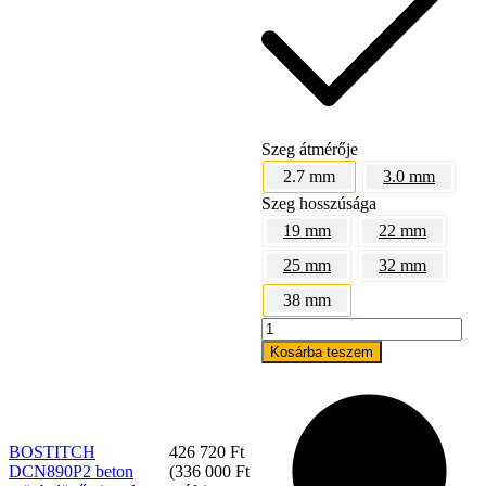
Szeg átmérője
2.7 mm
3.0 mm
Szeg hosszúsága
19 mm
22 mm
25 mm
32 mm
Bostitch
38 mm
BOSTITCH
DCN890P2
Kosárba teszem
beton
szögbelövő
pisztoly
mennyiség
BOSTITCH
426 720
Ft
DCN890P2 beton
(
336 000
Ft