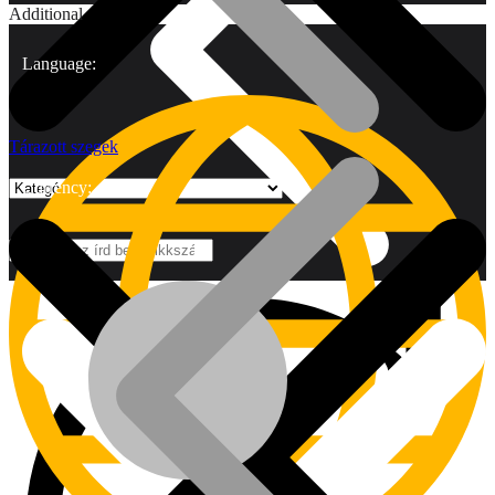
Additional
Language:
Tárazott szegek
Currency:
Márkák