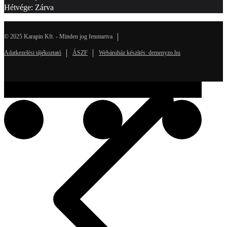
Hétvége: Zárva
© 2025 Karapin Kft. - Minden jog fenntartva
Adatkezelési tájékoztató
ÁSZF
Webáruház készítés: demenyzo.hu