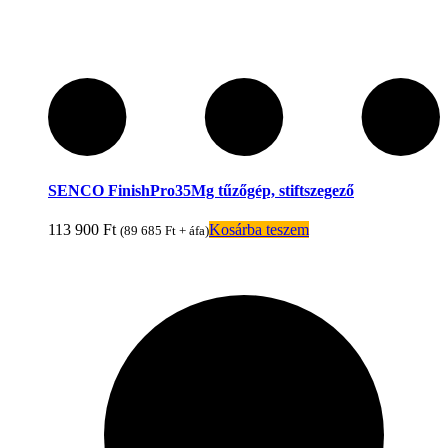
SENCO FinishPro35Mg tűzőgép, stiftszegező
113 900
Ft
Kosárba teszem
(
89 685
Ft
+ áfa)