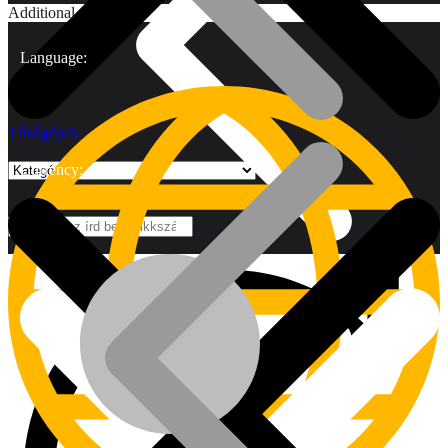
Additional
Language:
Tűzőgépek
Currency:
Márkák