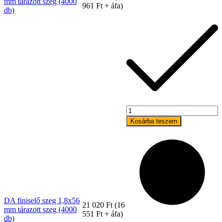
mm tárazott szeg (4000
961
Ft
+ áfa)
db)
DA
finiselő
Kosárba teszem
Bostitch
szeg
1,8x56
mm
tárazott
szeg
(4000
db)
mennyiség
DA finiselő szeg 1,8x56
21 020
Ft
(
16
mm tárazott szeg (4000
551
Ft
+ áfa)
db)