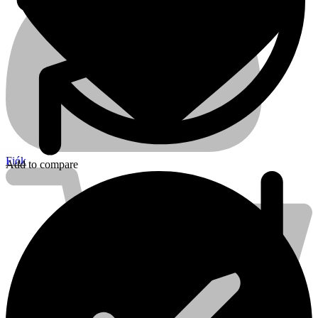
Fiók
Add to compare
Kihlberg