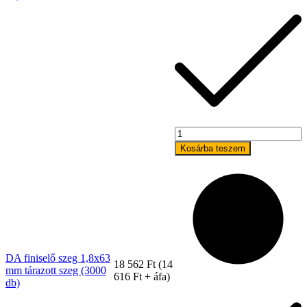
DA
finiselő
Kosárba teszem
szeg
Tex Year
1,8x63
mm
tárazott
szeg
(3000
db)
mennyiség
DA finiselő szeg 1,8x63
18 562
Ft
(
14
mm tárazott szeg (3000
616
Ft
+ áfa)
db)