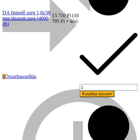
db)
mennyiség
DA finiselő szeg 1,8x38
13 710
Ft
(
10
mm tárazott szeg (4000
795
Ft
+ áfa)
db)
0
Összehasonlítás
DA
Everwin
finiselő
Kosárba teszem
szeg
1,8x45
mm
tárazott
szeg
(4000
db)
mennyiség