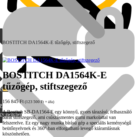
BOSTITCH DA1564K-E tűzőgép, stiftszegező
BOSTITCH DA1564K-E
tűzőgép, stiftszegező
lylang
MAX
156 845
Ft
(
123 500
Ft
+ áfa)
PML
A Bostitch SB-DA1564-E egy könnyű, gyors tárazású, felhasználó
cy switcher
barát stiftszegező, ami csúszásmentes gumi markolattal van
felszerelve. Ez egy nagy munka bírású gép a speciális keménységű
beütőnyelvnek és 360°-ban elforgatható levegő kiáramlásnak
köszönhetően.