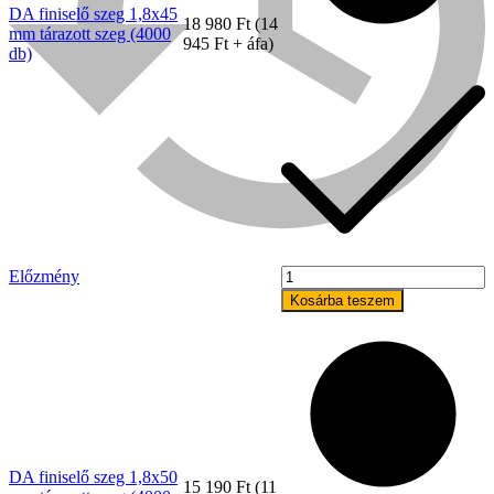
DA finiselő szeg 1,8x45
18 980
Ft
(
14
mm tárazott szeg (4000
945
Ft
+ áfa)
db)
DA
Előzmény
finiselő
Bühnen
Kosárba teszem
szeg
1,8x50
mm
tárazott
szeg
(4000
db)
mennyiség
DA finiselő szeg 1,8x50
15 190
Ft
(
11