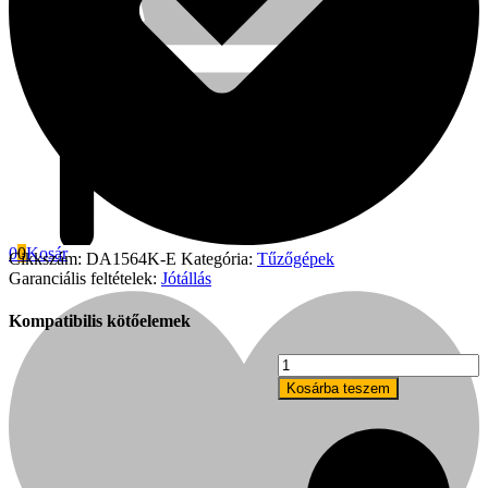
0
0
Kosár
Cikkszám:
DA1564K-E
Kategória:
Tűzőgépek
Garanciális feltételek:
Jótállás
Kompatibilis kötőelemek
Fini Betta
DA
finiselő
Kosárba teszem
szeg
1,8x32
mm
tárazott
szeg