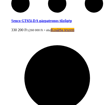
Senco GT65i-DA gázpatronos tűzőgép
330 200
Ft
Kosárba teszem
(
260 000
Ft
+ áfa)