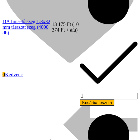
(4000
db)
mennyiség
DA finiselő szeg 1,8x32
13 175
Ft
(
10
mm tárazott szeg (4000
374
Ft
+ áfa)
db)
0
Kedvenc
Signode
DA
finiselő
Kosárba teszem
szeg
1,8x38
mm
tárazott
szeg
(4000