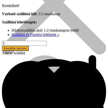
Rendelhető
Várható szállítási idő:
3-5 munkanap
Szállítási lehetőségek:
Házhozszállítás akár 1-2 munkanapon belül!
Szállítási és Fizetési feltételek »
BOSTITCH
DA1564K-
Kosárba teszem
E
Add to wishlist
tűzőgép,
stiftszegező
mennyiség
Népszerű!
Senco