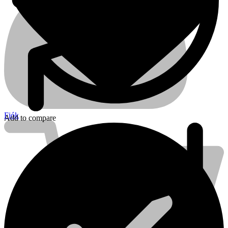
Fiók
Add to compare
Kihlberg