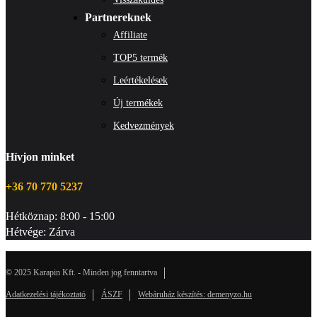
Partnereknek
Affiliate
TOP5 termék
Leértékelések
Új termékek
Kedvezmények
Hívjon minket
+36 70 770 5237
Hétköznap: 8:00 - 15:00
Hétvége: Zárva
© 2025 Karapin Kft. - Minden jog fenntartva
Adatkezelési tájékoztató
ÁSZF
Webáruház készítés: demenyzo.hu