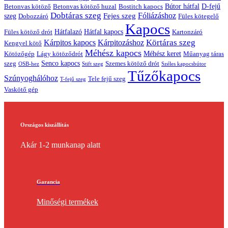
Bútor hátfal
Betonvas kötöző huzal
D-fejű
Betonvas kötöző
Bostitch kapocs
Dobtáras szeg
Fejes szeg
Fóliázáshoz
szeg
Dobozzáró
Füles kötegelő
Kapocs
Hátfalazó
Hátfal kapocs
Füles kötöző drót
Kartonzáró
Körtáras szeg
Kárpitos kapocs
Kárpitozáshoz
Kengyel kötő
Méhész kapocs
Méhész keret
Lágy kötöződrót
Műanyag táras
Kötözőgép
Senco kapocs
szeg
Szemes kötöző drót
OSB-hez
Stift szeg
Széles kapocsbútor
Tűzőkapocs
Szúnyoghálóhoz
Tele fejű szeg
T-fejű szeg
Vaskötő gép
Országos kiszállítás
Akár 1-2 munkanap alatt
Garancia
Minőségi termékek