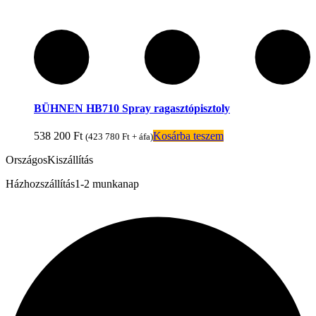
BÜHNEN HB710 Spray ragasztópisztoly
538 200
Ft
Kosárba teszem
(
423 780
Ft
+ áfa)
Országos
Kiszállítás
Házhozszállítás
1-2 munkanap