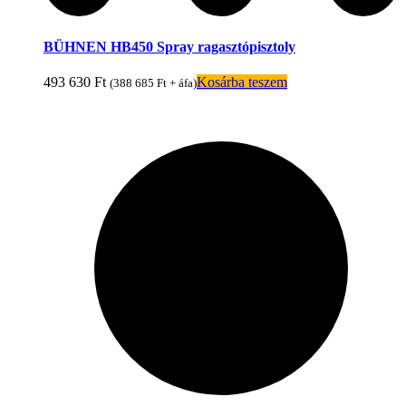
BÜHNEN HB450 Spray ragasztópisztoly
493 630
Ft
Kosárba teszem
(
388 685
Ft
+ áfa)