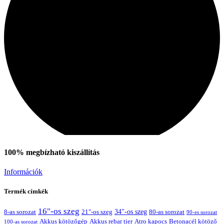
100% megbízható kiszállítás
Információk
Termék címkék
16"-os szeg
21"-os szeg
34"-os szeg
8-as sorozat
80-as sorozat
90-es sorozat
Akkus kötözőgép
Akkus rebar tier
Atro kapocs
Betonacél kötöző
100-as sorozat