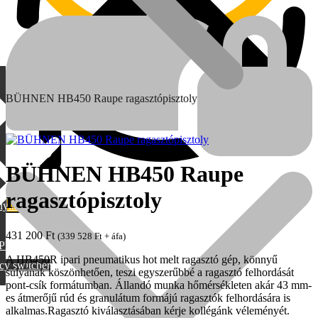
BÜHNEN HB450 Raupe ragasztópisztoly
BÜHNEN HB450 Raupe
ragasztópisztoly
lylang
MAX
431 200
Ft
(
339 528
Ft
+ áfa)
PML
A HB450R ipari pneumatikus hot melt ragasztó gép, könnyű
cy switcher
súlyának köszönhetően, teszi egyszerűbbé a ragasztó felhordását
pont-csík formátumban. Állandó munka hőmérsékleten akár 43 mm-
es átmerőjű rúd és granulátum formájú ragasztók felhordására is
alkalmas.Ragasztó kiválasztásában kérje kollégánk véleményét.