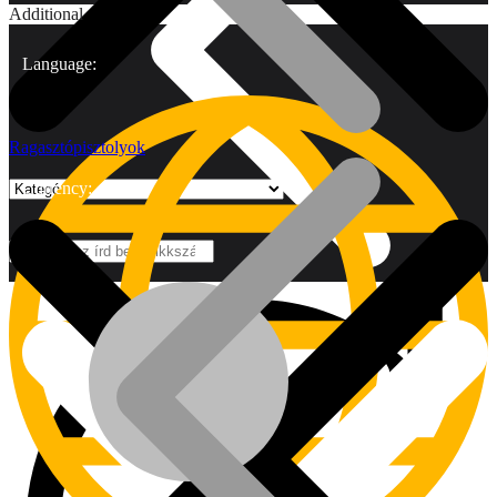
Additional
Language:
Ragasztópisztolyok
Currency:
Márkák