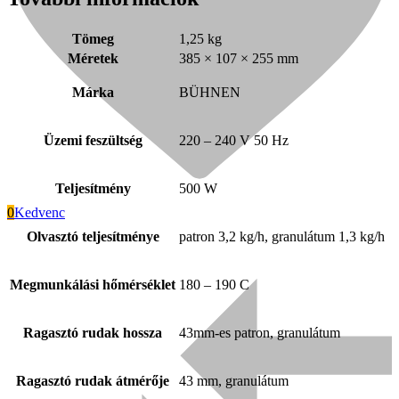
Tömeg
1,25 kg
Méretek
385 × 107 × 255 mm
Márka
BÜHNEN
Üzemi feszültség
220 – 240 V 50 Hz
Teljesítmény
500 W
0
Kedvenc
Olvasztó teljesítménye
patron 3,2 kg/h, granulátum 1,3 kg/h
Signode
Megmunkálási hőmérséklet
180 – 190 C
Ragasztó rudak hossza
43mm-es patron, granulátum
Ragasztó rudak átmérője
43 mm, granulátum