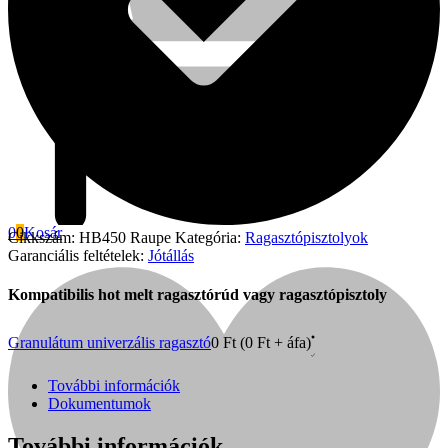
0
0
Kosár
Cikkszám:
HB450 Raupe
Kategória:
Ragasztópisztolyok
Garanciális feltételek:
Jótállás
Kompatibilis hot melt ragasztórúd vagy ragasztópisztoly
Fini Betta
Granulátum univerzális ragasztó
0
Ft
(
0
Ft
+ áfa)
További információk
Dokumentumok
További információk