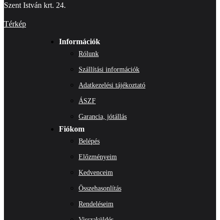
Szent István krt. 24.
Térkép
Információk
Rólunk
Szállítási információk
Adatkezelési tájékoztató
ÁSZF
Garancia, jótállás
Fiókom
Belépés
Előzményeim
Kedvenceim
Összehasonlítás
Rendeléseim
Visszaküldés