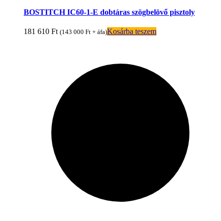
BOSTITCH IC60-1-E dobtáras szögbelövő pisztoly
181 610
Ft
Kosárba teszem
(
143 000
Ft
+ áfa)