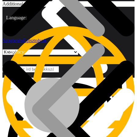
Additional
Language:
Szögbelövő pisztolyok
Currency:
Márkák