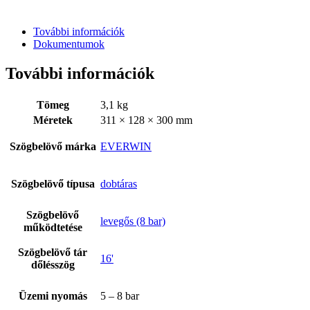
További információk
Dokumentumok
További információk
Tömeg
3,1 kg
Méretek
311 × 128 × 300 mm
Szögbelövő márka
EVERWIN
Szögbelövő típusa
dobtáras
Szögbelövő
levegős (8 bar)
működtetése
Szögbelövő tár
16'
dőlésszög
Üzemi nyomás
5 – 8 bar