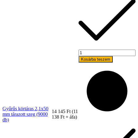
Gyűrűs
körtáras
Kosárba teszem
2,1x50
Szerviz
mm
tárazott
szeg
(9000
db)
mennyiség
Gyűrűs körtáras 2,1x50
14 145
Ft
(
11
mm tárazott szeg (9000
138
Ft
+ áfa)
db)