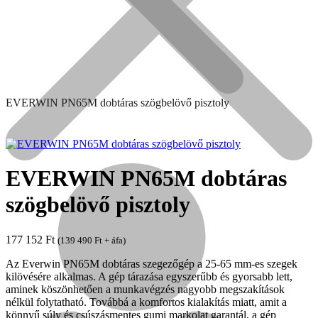
EVERWIN PN65M dobtáras szögbelövő pisztoly
EVERWIN PN65M dobtáras
szögbelövő pisztoly
Népszerű!
177 152
Ft
(
139 490
Ft
+ áfa)
Senco
Az Everwin PN65M dobtáras szegezőgép a 25-65 mm-es szegek
kilövésére alkalmas. A gép tárazása egyszerűbb és gyorsabb lett,
aminek köszönhetően a munkavégzés nagyobb megszakítások
nélkül folytatható. Továbbá a komfortos kialakítás miatt, amit a
könnyű súly és csúszásmentes gumi markolat garantál, a gép