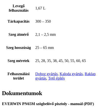
Levegő
1,67 L
felhasználás
Tárkapacitás
300 – 350
Szeg átmérő
2,1 – 2,5 mm
Szeg hosszúság
25 – 65 mm
Szeg méretek
25, 28, 35, 38, 45, 50, 55, 60, 65
Felhasználási
Doboz gyártás
,
Kaloda gyártás
,
Raklap
terület
gyártás
,
Tető építés
Dokumentumok
EVERWIN PN65M szögbelövő pisztoly - manuál (PDF)