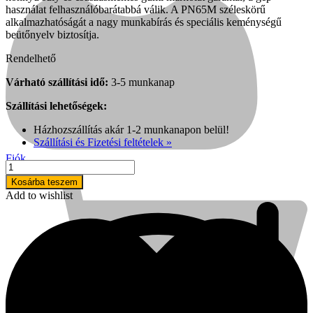
használat felhasználóbarátabbá válik. A PN65M széleskörű
alkalmazhatóságát a nagy munkabírás és speciális keménységű
beütőnyelv biztosítja.
Rendelhető
Várható szállítási idő:
3-5 munkanap
Szállítási lehetőségek:
Házhozszállítás akár 1-2 munkanapon belül!
Szállítási és Fizetési feltételek »
Fiók
EVERWIN
PN65M
Kosárba teszem
dobtáras
Add to wishlist
szögbelövő
pisztoly
mennyiség
Kihlberg