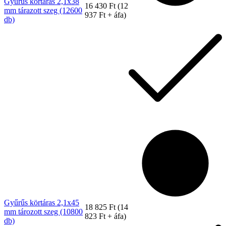
Gyűrűs körtáras 2,1x38
16 430
Ft
(
12
mm tárazott szeg (12600
937
Ft
+ áfa)
db)
Tex Year
Gyűrűs körtáras 2,1x45
18 825
Ft
(
14
mm tározott szeg (10800
823
Ft
+ áfa)
db)