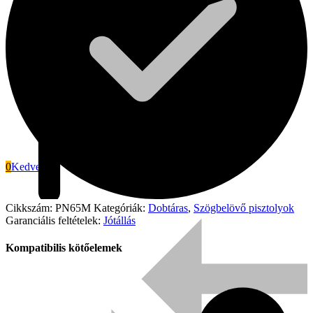
0
Kedvenc
Cikkszám:
PN65M
Kategóriák:
Dobtáras
,
Szögbelövő pisztolyok
Signode
Garanciális feltételek:
Jótállás
Kompatibilis kötőelemek