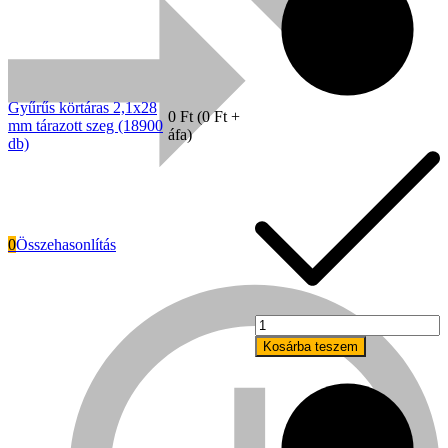
Gyűrűs körtáras 2,1x28
0
Ft
(
0
Ft
+
mm tárazott szeg (18900
áfa)
db)
0
Összehasonlítás
Everwin
Gyűrűs
körtáras
Kosárba teszem
2,1x32
mm
tárazott
szeg
(18900