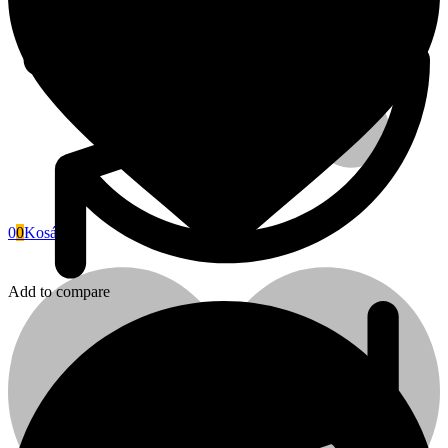
0
0
Kosár
Add to compare
Fini Betta