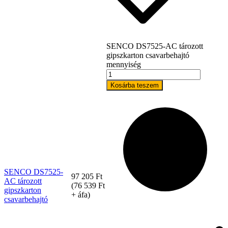
SENCO DS7525-AC tározott
gipszkarton csavarbehajtó
mennyiség
Kosárba teszem
Rólunk
SENCO DS7525-
97 205
Ft
AC tározott
(
76 539
Ft
gipszkarton
+ áfa)
csavarbehajtó