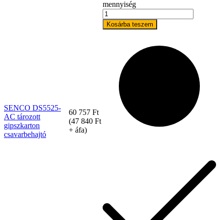
mennyiség
Kosárba teszem
Szerviz
SENCO DS5525-
60 757
Ft
AC tározott
(
47 840
Ft
gipszkarton
+ áfa)
csavarbehajtó