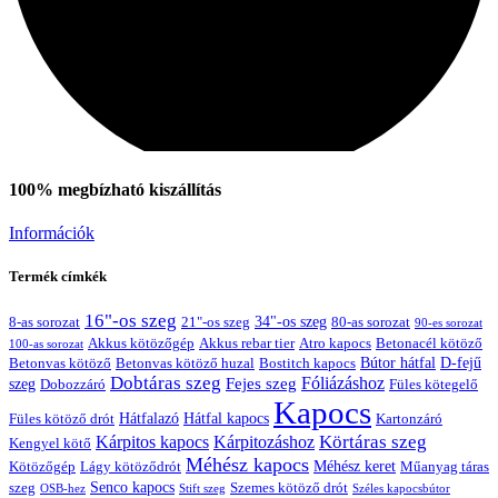
100% megbízható kiszállítás
Információk
Termék címkék
16"-os szeg
21"-os szeg
34"-os szeg
8-as sorozat
80-as sorozat
90-es sorozat
Akkus kötözőgép
Akkus rebar tier
Atro kapocs
Betonacél kötöző
100-as sorozat
Bútor hátfal
Betonvas kötöző huzal
D-fejű
Betonvas kötöző
Bostitch kapocs
Dobtáras szeg
Fejes szeg
Fóliázáshoz
szeg
Dobozzáró
Füles kötegelő
Kapocs
Hátfalazó
Hátfal kapocs
Füles kötöző drót
Kartonzáró
Körtáras szeg
Kárpitos kapocs
Kárpitozáshoz
Kengyel kötő
Méhész kapocs
Méhész keret
Lágy kötöződrót
Műanyag táras
Kötözőgép
Senco kapocs
szeg
Szemes kötöző drót
OSB-hez
Stift szeg
Széles kapocsbútor