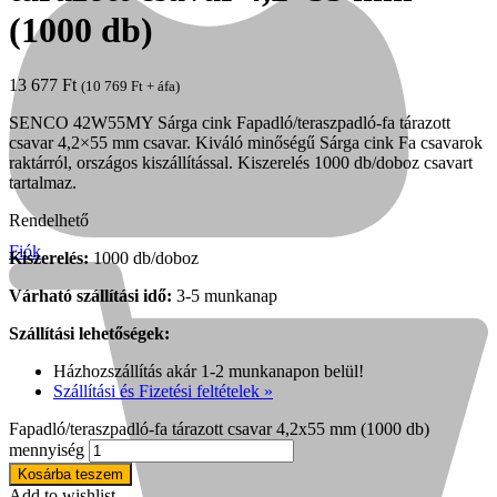
(1000 db)
13 677
Ft
(
10 769
Ft
+ áfa)
SENCO 42W55MY Sárga cink Fapadló/teraszpadló-fa tárazott
csavar 4,2×55 mm csavar. Kiváló minőségű Sárga cink Fa csavarok
raktárról, országos kiszállítással. Kiszerelés 1000 db/doboz csavart
tartalmaz.
Rendelhető
Fiók
Kiszerelés:
1000 db/doboz
Várható szállítási idő:
3-5 munkanap
Szállítási lehetőségek:
Házhozszállítás akár 1-2 munkanapon belül!
Kihlberg
Szállítási és Fizetési feltételek »
Fapadló/teraszpadló-fa tárazott csavar 4,2x55 mm (1000 db)
mennyiség
Kosárba teszem
Add to wishlist