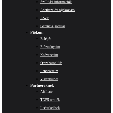
Szállítási információk
Adatkezelési tájékoztató
ÁSZF
Garancia, jótállás
Fiókom
Belépés
Előzményeim
Kedvenceim
Összehasonlítás
Rendeléseim
Visszaküldés
Partnereknek
Affiliate
TOP5 termék
Leértékelések