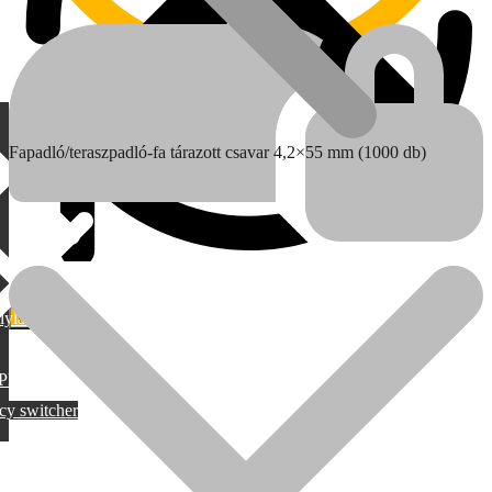
Fapadló/teraszpadló-fa tárazott csavar 4,2×55 mm (1000 db)
lylang
MAX
PML
cy switcher