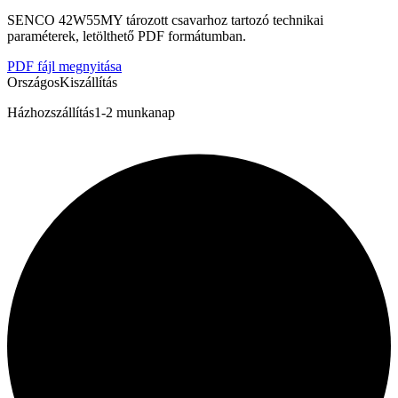
SENCO 42W55MY tározott csavarhoz tartozó technikai
paraméterek, letölthető PDF formátumban.
PDF fájl megnyitása
Országos
Kiszállítás
Házhozszállítás
1-2 munkanap