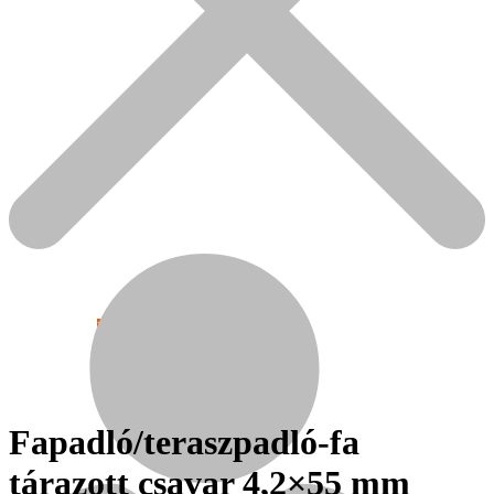
Népszerű!
Senco
Fapadló/teraszpadló-fa
tárazott csavar 4,2×55 mm