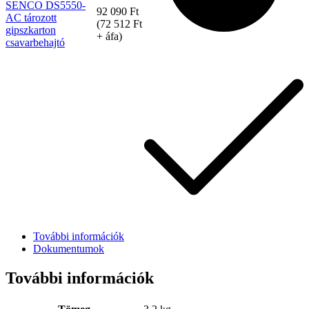
SENCO DS5550-
92 090
Ft
AC tározott
(
72 512
Ft
gipszkarton
+ áfa)
csavarbehajtó
További információk
Dokumentumok
További információk