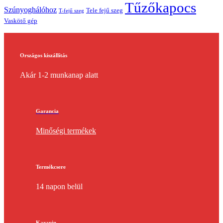
Tűzőkapocs
Szúnyoghálóhoz
Tele fejű szeg
T-fejű szeg
Vaskötő gép
Országos kiszállítás
Akár 1-2 munkanap alatt
Garancia
Minőségi termékek
Termékcsere
14 napon belül
Karapin