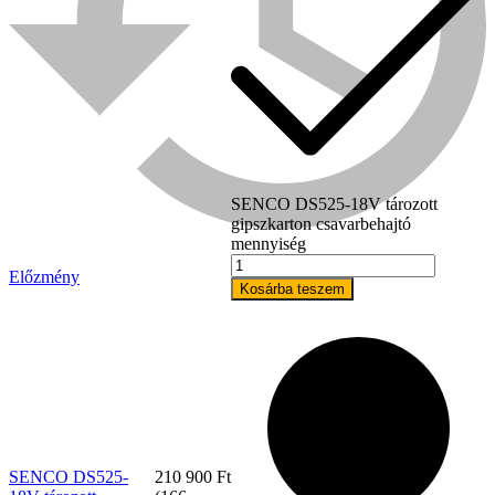
SENCO DS525-18V tározott
gipszkarton csavarbehajtó
mennyiség
Előzmény
Kosárba teszem
Bühnen
SENCO DS525-
210 900
Ft