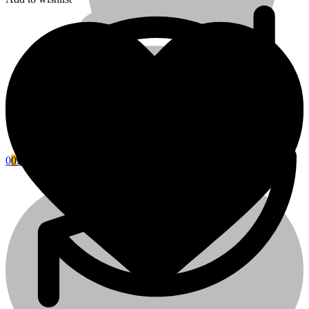
0
0
Kosár
Fini Betta