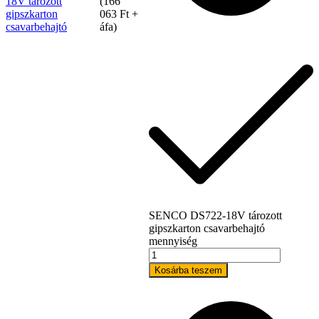
18V tározott
(
166
gipszkarton
063
Ft
+
csavarbehajtó
áfa)
Bostitch
SENCO DS722-18V tározott
gipszkarton csavarbehajtó
mennyiség
Kosárba teszem