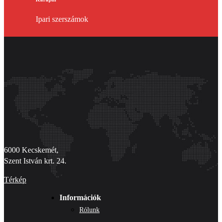
Ipari szerszámok
6000 Kecskemét,
Szent István krt. 24.
Térkép
Információk
Rólunk