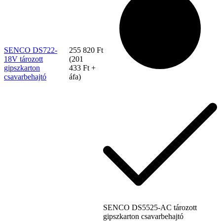
SENCO DS722-
255 820
Ft
18V tározott
(
201
gipszkarton
433
Ft
+
csavarbehajtó
áfa)
Tex Year
SENCO DS5525-AC tározott
gipszkarton csavarbehajtó