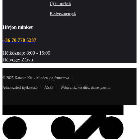
Új termékek
Kedvezmények
Hívjon minket
+36 70 770 5237
Hétköznap: 8:00 - 15:00
Hétvége: Zárva
© 2025 Karapin Kft. - Minden jog fenntartva
Adatkezelési tájékoztató
ÁSZF
Webáruház készítés: demenyzo.hu