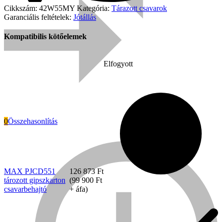
Cikkszám:
42W55MY
Kategória:
Tárazott csavarok
Garanciális feltételek:
Jótállás
Kompatibilis kötőelemek
Elfogyott
0
Összehasonlítás
Everwin
MAX PJCD551
126 873
Ft
tározott gipszkarton
(
99 900
Ft
csavarbehajtó
+ áfa)