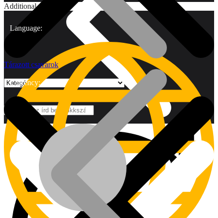
Additional
Language:
Tárazott csavarok
Currency:
Márkák