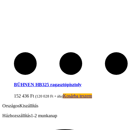
BÜHNEN HB325 ragasztópisztoly
152 436
Ft
Kosárba teszem
(
120 028
Ft
+ áfa)
Országos
Kiszállítás
Házhozszállítás
1-2 munkanap