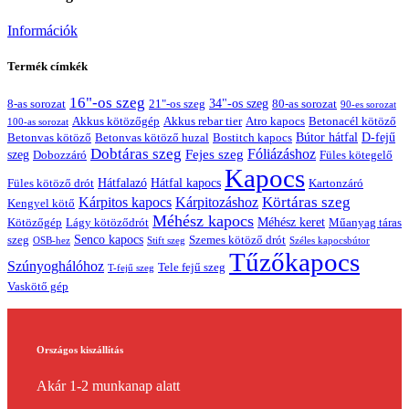
Információk
Termék címkék
16"-os szeg
21"-os szeg
34"-os szeg
8-as sorozat
80-as sorozat
90-es sorozat
Akkus kötözőgép
Akkus rebar tier
Atro kapocs
Betonacél kötöző
100-as sorozat
Bútor hátfal
Betonvas kötöző huzal
D-fejű
Betonvas kötöző
Bostitch kapocs
Dobtáras szeg
Fejes szeg
Fóliázáshoz
szeg
Dobozzáró
Füles kötegelő
Kapocs
Hátfalazó
Hátfal kapocs
Füles kötöző drót
Kartonzáró
Körtáras szeg
Kárpitos kapocs
Kárpitozáshoz
Kengyel kötő
Méhész kapocs
Méhész keret
Lágy kötöződrót
Műanyag táras
Kötözőgép
Senco kapocs
szeg
Szemes kötöző drót
OSB-hez
Stift szeg
Széles kapocsbútor
Tűzőkapocs
Szúnyoghálóhoz
Tele fejű szeg
T-fejű szeg
Vaskötő gép
Országos kiszállítás
Akár 1-2 munkanap alatt