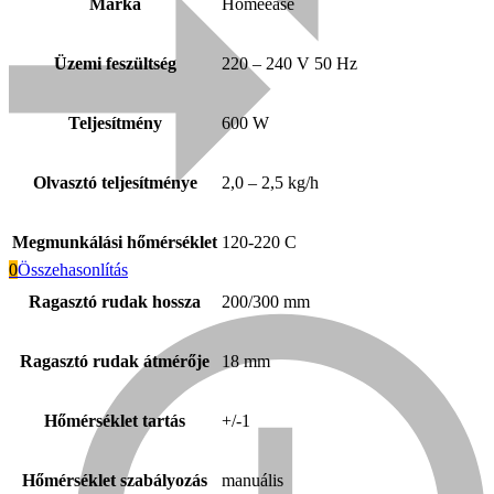
Márka
Homeease
Üzemi feszültség
220 – 240 V 50 Hz
Teljesítmény
600 W
Olvasztó teljesítménye
2,0 – 2,5 kg/h
Megmunkálási hőmérséklet
120-220 C
0
Összehasonlítás
Ragasztó rudak hossza
200/300 mm
Everwin
Ragasztó rudak átmérője
18 mm
Hőmérséklet tartás
+/-1
Hőmérséklet szabályozás
manuális