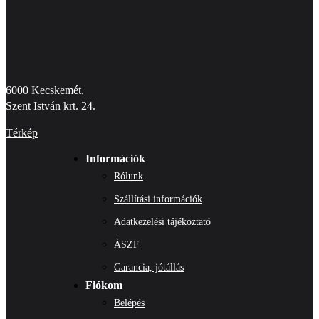
6000 Kecskemét,
Szent István krt. 24.
Térkép
Információk
Rólunk
Szállítási információk
Adatkezelési tájékoztató
ÁSZF
Garancia, jótállás
Fiókom
Belépés