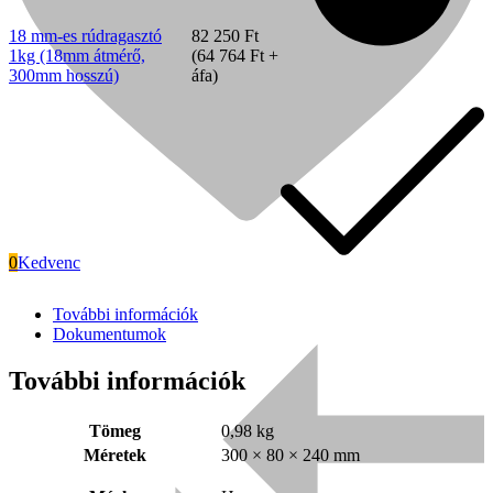
mennyiség
18 mm-es rúdragasztó
82 250
Ft
1kg (18mm átmérő,
(
64 764
Ft
+
300mm hosszú)
áfa)
0
Kedvenc
További információk
Signode
Dokumentumok
További információk
Tömeg
0,98 kg
Méretek
300 × 80 × 240 mm