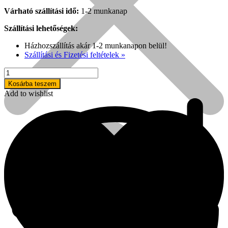
Várható szállítási idő:
1-2 munkanap
Szállítási lehetőségek:
Házhozszállítás akár 1-2 munkanapon belül!
Szállítási és Fizetési feltételek »
Homeease
PT-
Kosárba teszem
418
Add to wishlist
ragasztópisztoly
mennyiség
Népszerű!
Senco