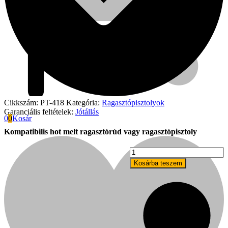
Cikkszám:
PT-418
Kategória:
Ragasztópisztolyok
Garanciális feltételek:
Jótállás
0
0
Kosár
Kompatibilis hot melt ragasztórúd vagy ragasztópisztoly
18
mm-
Fini Betta
Kosárba teszem
es
rúdragasztó
1kg
(18mm
átmérő,
300mm
hosszú)