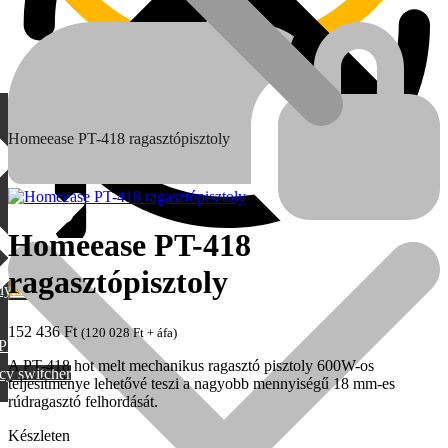
Homeease PT-418 ragasztópisztoly
Homeease PT-418
ragasztópisztoly
lylang
MAX
152 436
Ft
(
120 028
Ft
+ áfa)
PML
A PT-418 hot melt mechanikus ragasztó pisztoly 600W-os
cy switcher
teljesítménye lehetővé teszi a nagyobb mennyiségű 18 mm-es
rúdragasztó felhordását.
Készleten