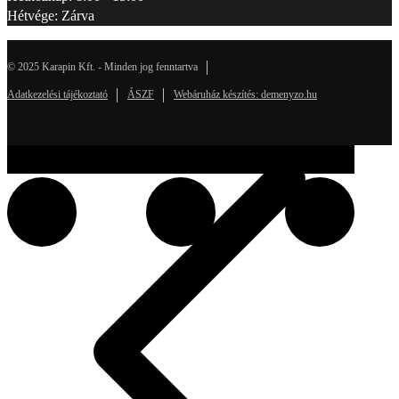
Hétvége: Zárva
© 2025 Karapin Kft. - Minden jog fenntartva
Adatkezelési tájékoztató
ÁSZF
Webáruház készítés: demenyzo.hu