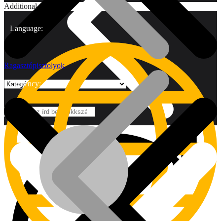
Additional
Language:
Ragasztópisztolyok
Currency:
Márkák