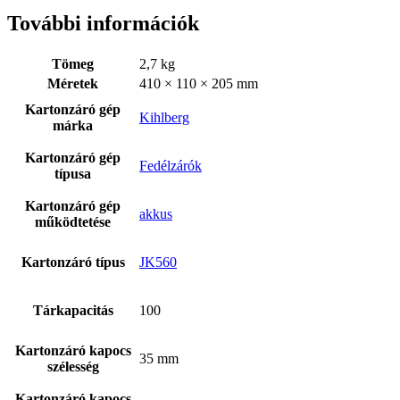
További információk
Tömeg
2,7 kg
Méretek
410 × 110 × 205 mm
Kartonzáró gép
Kihlberg
márka
Kartonzáró gép
Fedélzárók
típusa
Kartonzáró gép
akkus
működtetése
Bostitch
Kartonzáró típus
JK560
Tárkapacitás
100
Kartonzáró kapocs
35 mm
szélesség
Kartonzáró kapocs