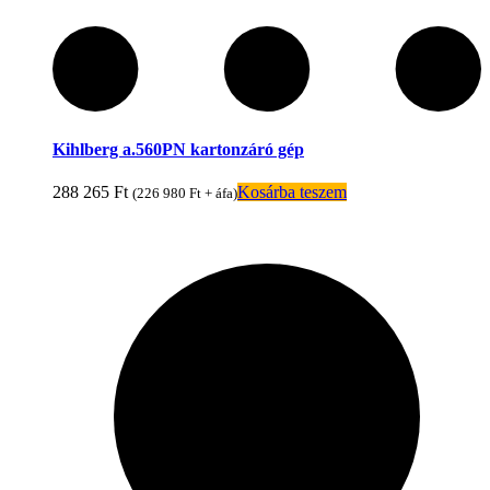
Kihlberg a.560PN kartonzáró gép
288 265
Ft
Kosárba teszem
(
226 980
Ft
+ áfa)