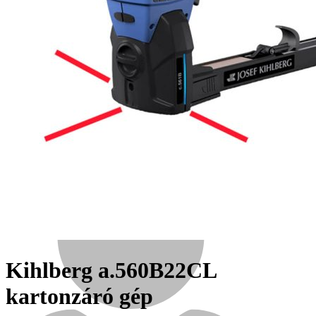
Népszerű!
Senco
Kihlberg a.560B22CL
kartonzáró gép