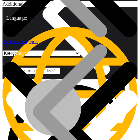
Additional
Language:
Kartonzáró gépek
Currency:
Márkák