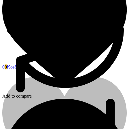
0
0
Kosár
Fini Betta
Add to compare