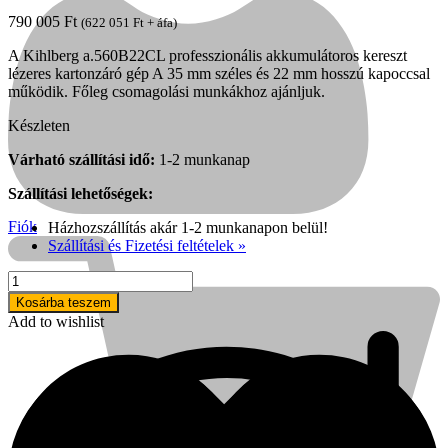
790 005
Ft
(
622 051
Ft
+ áfa)
A Kihlberg a.560B22CL professzionális akkumulátoros kereszt
lézeres kartonzáró gép A 35 mm széles és 22 mm hosszú kapoccsal
működik. Főleg csomagolási munkákhoz ajánljuk.
Készleten
Várható szállítási idő:
1-2 munkanap
Szállítási lehetőségek:
Fiók
Házhozszállítás akár 1-2 munkanapon belül!
Szállítási és Fizetési feltételek »
Kihlberg
a.560B22CL
Kosárba teszem
kartonzáró
Add to wishlist
gép
Kihlberg
mennyiség