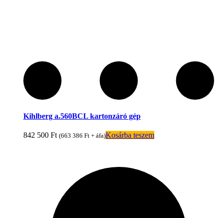
Kihlberg a.560BCL kartonzáró gép
842 500
Ft
Kosárba teszem
(
663 386
Ft
+ áfa)