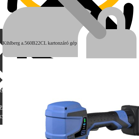
Kihlberg a.560B22CL kartonzáró gép
lylang
MAX
PML
cy switcher