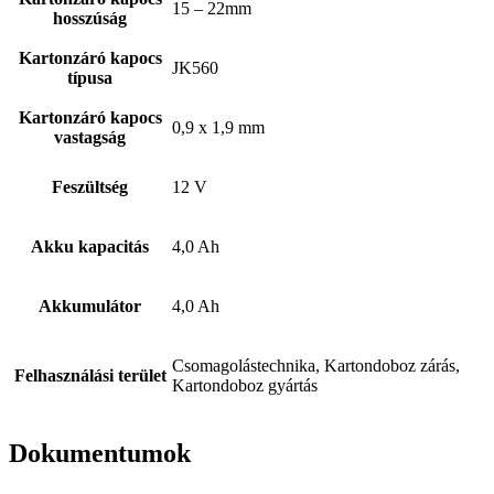
15 – 22mm
hosszúság
Kartonzáró kapocs
JK560
típusa
Kartonzáró kapocs
0,9 x 1,9 mm
vastagság
Feszültség
12 V
Akku kapacitás
4,0 Ah
Tex Year
Akkumulátor
4,0 Ah
Csomagolástechnika, Kartondoboz zárás,
Felhasználási terület
Kartondoboz gyártás
Dokumentumok