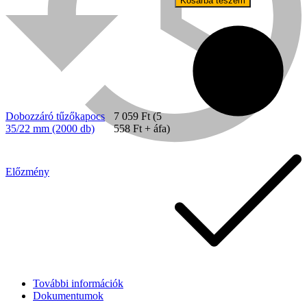
Kosárba teszem
35/22
mm
(2000
db)
mennyiség
Dobozzáró tűzőkapocs
7 059
Ft
(
5
35/22 mm (2000 db)
558
Ft
+ áfa)
Előzmény
Bühnen
További információk
Dokumentumok