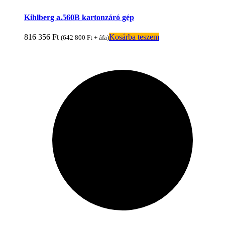
Kihlberg a.560B kartonzáró gép
816 356
Ft
Kosárba teszem
(
642 800
Ft
+ áfa)