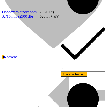
Dobozzáró tűzőkapocs
7 020
Ft
(
5
32/15 mm (2500 db)
528
Ft
+ áfa)
0
Kedvenc
Dobozzáró
Signode
tűzőkapocs
Kosárba teszem
32/18
mm
(2500
db)
mennyiség