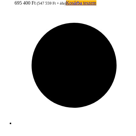
695 400
Ft
Kosárba teszem
(
547 559
Ft
+ áfa)