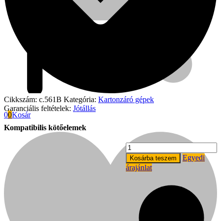
Cikkszám:
c.561B
Kategória:
Kartonzáró gépek
Garanciális feltételek:
Jótállás
0
0
Kosár
Kompatibilis kötőelemek
Dobozzáró
tűzőkapocs
Fini Betta
Egyedi
Kosárba teszem
32/15
árajánlat
mm
(2500
db)
mennyiség