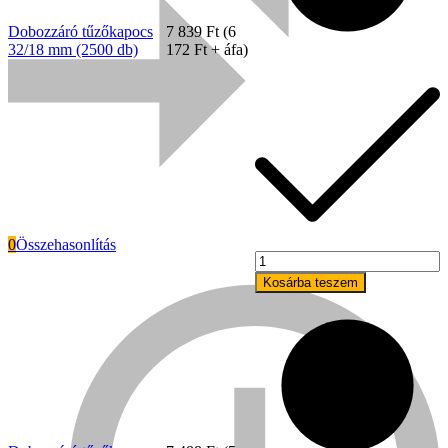
Dobozzáró tűzőkapocs
7 839
Ft
(
6
32/18 mm (2500 db)
172
Ft
+ áfa)
0
Összehasonlítás
Dobozzáró
tűzőkapocs
Kosárba teszem
Everwin
32/22
mm
(2500
db)
mennyiség