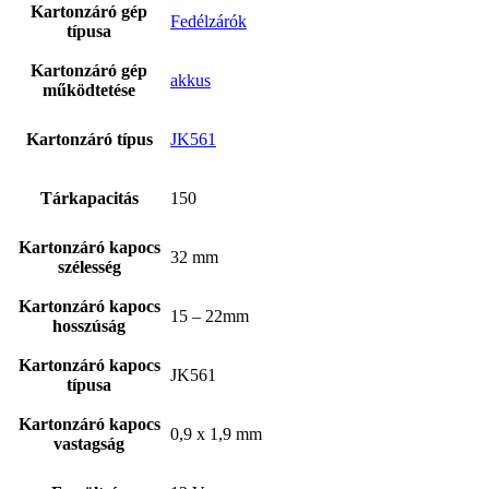
Kartonzáró gép
Fedélzárók
típusa
Kartonzáró gép
akkus
működtetése
Kartonzáró típus
JK561
Tárkapacitás
150
Kartonzáró kapocs
32 mm
szélesség
Bostitch
Kartonzáró kapocs
15 – 22mm
hosszúság
Kartonzáró kapocs
JK561
típusa
Kartonzáró kapocs
0,9 x 1,9 mm
vastagság