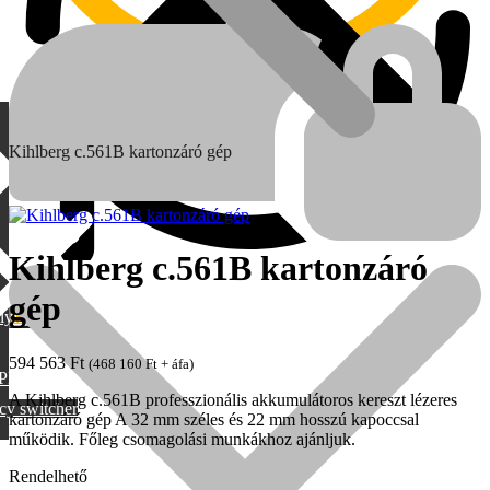
Kihlberg c.561B kartonzáró gép
Kihlberg c.561B kartonzáró
gép
lylang
MAX
594 563
Ft
(
468 160
Ft
+ áfa)
PML
A Kihlberg c.561B professzionális akkumulátoros kereszt lézeres
cy switcher
kartonzáró gép A 32 mm széles és 22 mm hosszú kapoccsal
működik. Főleg csomagolási munkákhoz ajánljuk.
Rendelhető