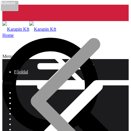
Kifutott
Home
Menu
Főoldal
Shop