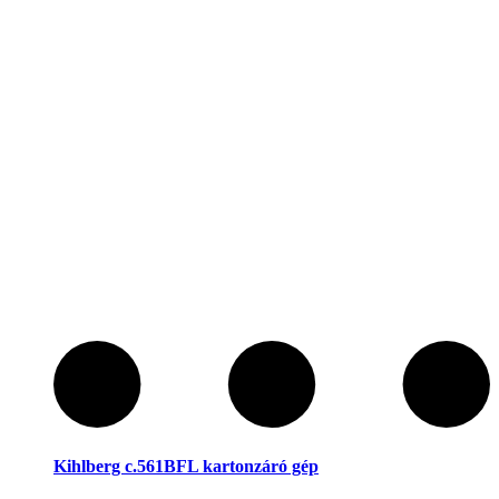
Kihlberg c.561BFL kartonzáró gép