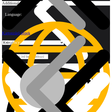
Additional
Language:
Kartonzáró gépek
Currency:
Márkák