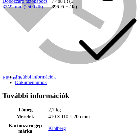
Dobozzáró tűzőkapocs
7 488
Ft
(
5
32/22 mm (2500 db)
896
Ft
+ áfa)
További információk
Előzmény
Dokumentumok
Bühnen
További információk
Tömeg
2,7 kg
Méretek
410 × 110 × 205 mm
Kartonzáró gép
Kihlberg
márka