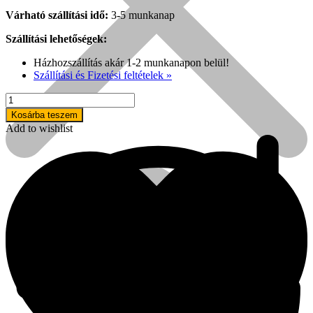
Várható szállítási idő:
3-5 munkanap
Szállítási lehetőségek:
Házhozszállítás akár 1-2 munkanapon belül!
Szállítási és Fizetési feltételek »
Kihlberg
c.561B
Kosárba teszem
kartonzáró
Add to wishlist
gép
mennyiség
Népszerű!
Senco