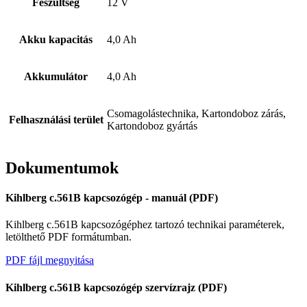
Feszültség
12 V
Akku kapacitás
4,0 Ah
Akkumulátor
4,0 Ah
Csomagolástechnika, Kartondoboz zárás,
Felhasználási terület
Kartondoboz gyártás
Tex Year
Dokumentumok
Kihlberg c.561B kapcsozógép - manuál (PDF)
Kihlberg c.561B kapcsozógéphez tartozó technikai paraméterek,
letölthető PDF formátumban.
PDF fájl megnyitása
Kihlberg c.561B kapcsozógép szervízrajz (PDF)