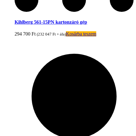
Kihlberg 561-15PN kartonzáró gép
294 700
Ft
Kosárba teszem
(
232 047
Ft
+ áfa)