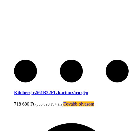
Kihlberg c.561B22FL kartonzáró gép
718 680
Ft
Tovább olvasom
(
565 890
Ft
+ áfa)