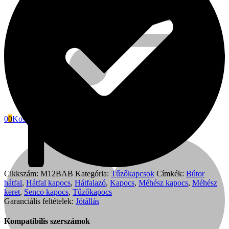
0
0
Kosár
Fini Betta
Cikkszám:
M12BAB
Kategória:
Tűzőkapcsok
Címkék:
Bútor
hátfal
,
Hátfal kapocs
,
Hátfalazó
,
Kapocs
,
Méhész kapocs
,
Méhész
keret
,
Senco kapocs
,
Tűzőkapocs
Garanciális feltételek:
Jótállás
Kompatibilis szerszámok