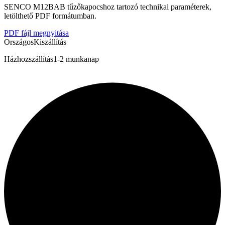
SENCO M12BAB tűzőkapocshoz tartozó technikai paraméterek,
letölthető PDF formátumban.
PDF fájl megnyitása
Országos
Kiszállítás
Házhozszállítás
1-2 munkanap
Bostitch