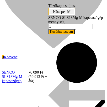
Tűzőkapocs típusa
Közepes M
SENCO SLS18Mg-M kapcsozógép
mennyiség
Kosárba teszem
0
Kedvenc
Signode
SENCO
76 090
Ft
SLS18Mg-M
(
59 913
Ft
+
kapcsozógép
áfa)