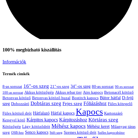
100% megbízható kiszállítás
Információk
Tex Year
Termék címkék
16"-os szeg
21"-os szeg
34"-os szeg
8-as sorozat
80-as sorozat
90-es sorozat
Akkus kötözőgép
Akkus rebar tier
Atro kapocs
Betonacél kötöző
100-as sorozat
Bútor hátfal
Betonvas kötöző huzal
D-fejű
Betonvas kötöző
Bostitch kapocs
Dobtáras szeg
Fejes szeg
Fóliázáshoz
szeg
Dobozzáró
Füles kötegelő
Kapocs
Hátfalazó
Hátfal kapocs
Füles kötöző drót
Kartonzáró
Körtáras szeg
Kárpitos kapocs
Kárpitozáshoz
Kengyel kötő
Méhész kapocs
Méhész keret
Lágy kötöződrót
Műanyag táras
Kötözőgép
Senco kapocs
szeg
Szemes kötöző drót
OSB-hez
Stift szeg
Széles kapocsbútor