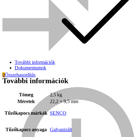
További információk
Dokumentumok
0
Összehasonlítás
További információk
Everwin
Tömeg
2,5 kg
Méretek
22,2 × 9,5 mm
Tűzőkapocs márkák
SENCO
Tűzőkapocs anyaga
Galvanizált