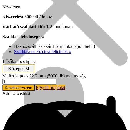
Készleten
Kiszerelés:
5000 db/doboz
Várható szállítási idő:
1-2 munkanap
Szállítási lehetőségek:
Házhozszállítás akár 1-2 munkanapon belül!
Szállítási és Fizetési feltételek »
Tűzőkapocs típusa
Közepes M
M tűzőkapocs 22,2 mm (5000 db) mennyiség
Népszerű!
Egyedi árajánlat
Kosárba teszem
Add to wishlist
Senco