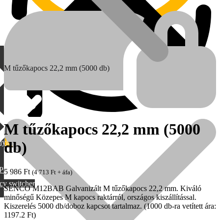
M tűzőkapocs 22,2 mm (5000 db)
M tűzőkapocs 22,2 mm (5000
lylang
db)
MAX
PML
5 986
Ft
(
4 713
Ft
+ áfa)
cy switcher
SENCO M12BAB Galvanizált M tűzőkapocs 22,2 mm. Kiváló
minőségű Közepes M kapocs raktárról, országos kiszállítással.
Kiszerelés 5000 db/doboz kapcsot tartalmaz. (1000 db-ra vetített ára:
1197.2 Ft)