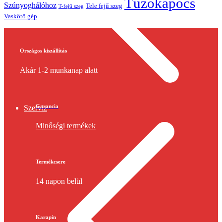
Tűzőkapocs
Szúnyoghálóhoz
Tele fejű szeg
T-fejű szeg
Vaskötő gép
Országos kiszállítás
Akár 1-2 munkanap alatt
Garancia
Szerviz
Minőségi termékek
Termékcsere
14 napon belül
Karapin