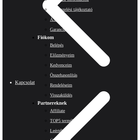
Adatkezelési tájékoztató
ÁSZF
Garancia, jótállás
Fiókom
Belépés
Előzményeim
Kedvenceim
Összehasonlítás
Kapcsolat
Rendeléseim
Visszaküldés
Partnereknek
Affiliate
TOP5 termék
Leértékelések