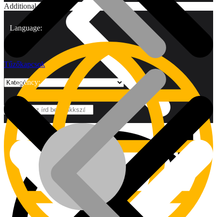
Additional
Language:
Tűzőkapcsok
Currency:
Márkák