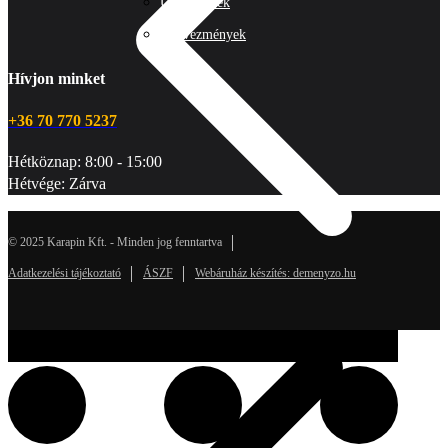
Új termékek
Kedvezmények
Hívjon minket
+36 70 770 5237
Hétköznap: 8:00 - 15:00
Hétvége: Zárva
© 2025 Karapin Kft. - Minden jog fenntartva
Adatkezelési tájékoztató
ÁSZF
Webáruház készítés: demenyzo.hu