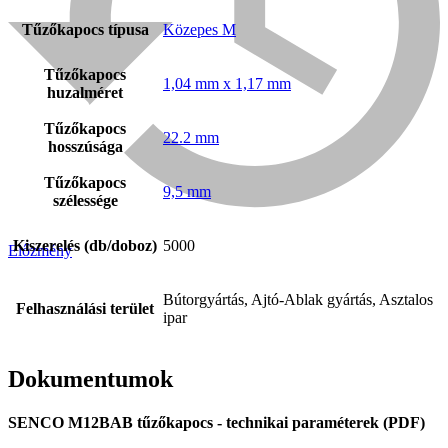
Tűzőkapocs típusa
Közepes M
Tűzőkapocs
1,04 mm x 1,17 mm
huzalméret
Tűzőkapocs
22.2 mm
hosszúsága
Tűzőkapocs
9,5 mm
szélessége
Kiszerelés (db/doboz)
5000
Előzmény
Bühnen
Bútorgyártás, Ajtó-Ablak gyártás, Asztalos
Felhasználási terület
ipar
Dokumentumok
SENCO M12BAB tűzőkapocs - technikai paraméterek (PDF)