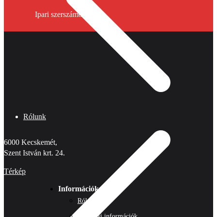
Ipari szerszámok
Rólunk
6000 Kecskemét,
Szent István krt. 24.
Térkép
Információk
Rólunk
Szállítási információk