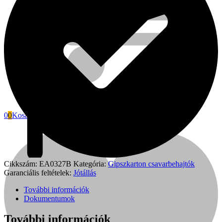
0
0
Kosár
Fini Betta
Cikkszám:
EA0327B
Kategória:
Gipszkarton csavarbehajtók
Garanciális feltételek:
Jótállás
További információk
Dokumentumok
További információk