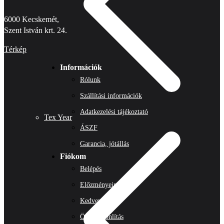
6000 Kecskemét,
Szent István krt. 24.
Térkép
Információk
Rólunk
Szállítási információk
Adatkezelési tájékoztató
Tex Year
ÁSZF
Garancia, jótállás
Fiókom
Belépés
Előzményeim
Kedvenceim
Összehasonlítás