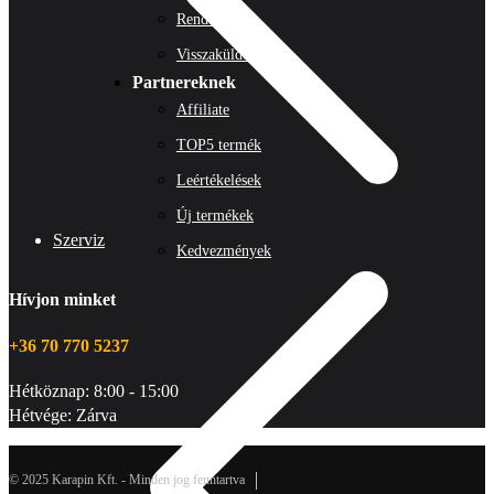
Rendeléseim
Visszaküldés
Partnereknek
Affiliate
TOP5 termék
Leértékelések
Új termékek
Szerviz
Kedvezmények
Hívjon minket
+36 70 770 5237
Hétköznap: 8:00 - 15:00
Hétvége: Zárva
© 2025 Karapin Kft. - Minden jog fenntartva