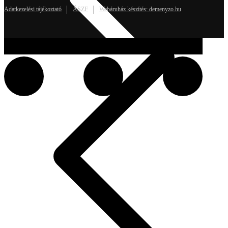
Adatkezelési tájékoztató
ÁSZF
Webáruház készítés: demenyzo.hu
Rólunk