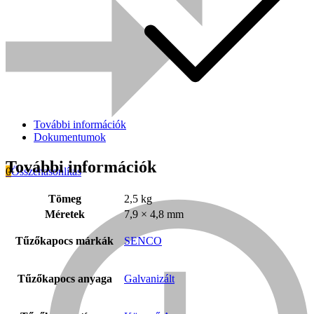
További információk
Dokumentumok
További információk
0
Összehasonlítás
Tömeg
2,5 kg
Everwin
Méretek
7,9 × 4,8 mm
Tűzőkapocs márkák
SENCO
Tűzőkapocs anyaga
Galvanizált