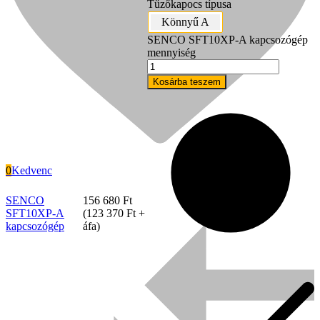
Tűzőkapocs típusa
Könnyű A
SENCO SFT10XP-A kapcsozógép
mennyiség
Kosárba teszem
0
Kedvenc
SENCO
156 680
Ft
SFT10XP-A
(
123 370
Ft
+
Signode
kapcsozógép
áfa)