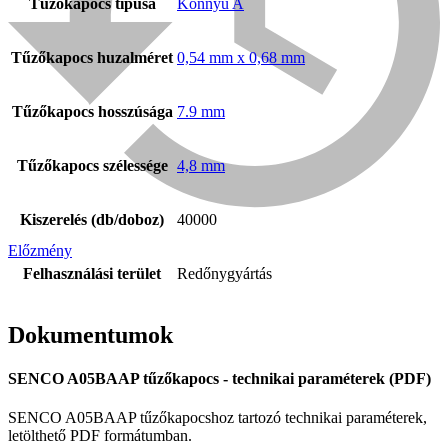
Tűzőkapocs típusa
Könnyű A
Tűzőkapocs huzalméret
0,54 mm x 0,68 mm
Tűzőkapocs hosszúsága
7.9 mm
Tűzőkapocs szélessége
4,8 mm
Kiszerelés (db/doboz)
40000
Előzmény
Bühnen
Felhasználási terület
Redőnygyártás
Dokumentumok
SENCO A05BAAP tűzőkapocs - technikai paraméterek (PDF)
SENCO A05BAAP tűzőkapocshoz tartozó technikai paraméterek,
letölthető PDF formátumban.