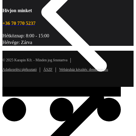
Hívjon minket
+36 70 770 5237
Hétköznap: 8:00 - 15:00
Hétvége: Zárva
© 2025 Karapin Kft. - Minden jog fenntartva
Adatkezelési tájékoztató
ÁSZF
Webáruház készítés: demenyzo.hu