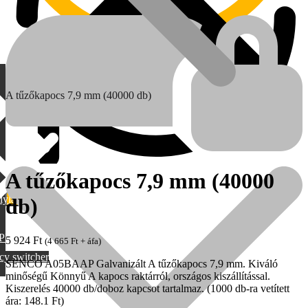
A tűzőkapocs 7,9 mm (40000 db)
A tűzőkapocs 7,9 mm (40000
lylang
db)
MAX
PML
5 924
Ft
(
4 665
Ft
+ áfa)
cy switcher
SENCO A05BAAP Galvanizált A tűzőkapocs 7,9 mm. Kiváló
minőségű Könnyű A kapocs raktárról, országos kiszállítással.
Kiszerelés 40000 db/doboz kapcsot tartalmaz. (1000 db-ra vetített
ára: 148.1 Ft)