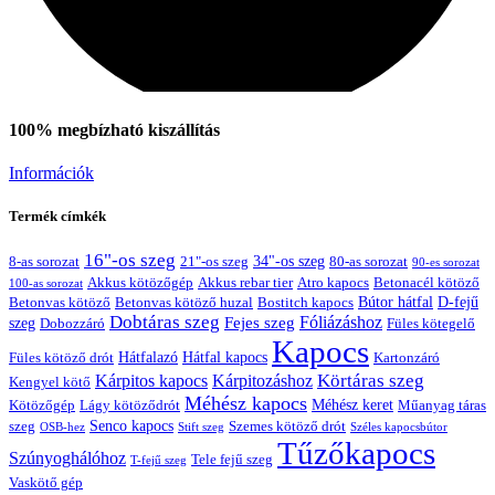
100% megbízható kiszállítás
Információk
Termék címkék
Tex Year
16"-os szeg
21"-os szeg
34"-os szeg
8-as sorozat
80-as sorozat
90-es sorozat
Akkus kötözőgép
Akkus rebar tier
Atro kapocs
Betonacél kötöző
100-as sorozat
Bútor hátfal
Betonvas kötöző huzal
D-fejű
Betonvas kötöző
Bostitch kapocs
Dobtáras szeg
Fejes szeg
Fóliázáshoz
szeg
Dobozzáró
Füles kötegelő
Kapocs
Hátfalazó
Hátfal kapocs
Füles kötöző drót
Kartonzáró
Körtáras szeg
Kárpitos kapocs
Kárpitozáshoz
Kengyel kötő
Méhész kapocs
Méhész keret
Lágy kötöződrót
Műanyag táras
Kötözőgép
Senco kapocs
szeg
Szemes kötöző drót
OSB-hez
Stift szeg
Széles kapocsbútor
Tűzőkapocs
Szúnyoghálóhoz
Tele fejű szeg
T-fejű szeg
Vaskötő gép