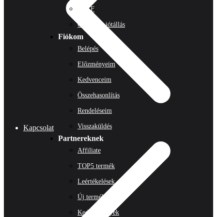
ÁSZF
Garancia, jótállás
Fiókom
Belépés
Előzményeim
Kedvenceim
Összehasonlítás
Rendeléseim
Visszaküldés
Kapcsolat
Partnereknek
Affiliate
TOP5 termék
Leértékelések
Új termékek
Kedvezmények