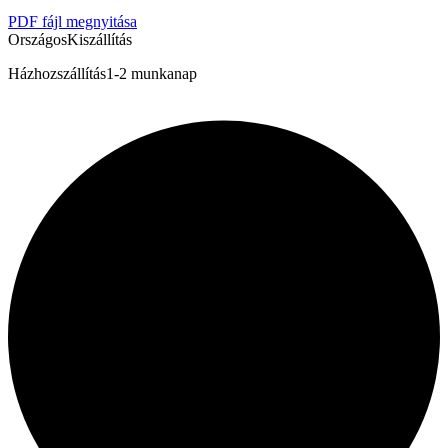
PDF fájl megnyitása
Országos
Kiszállítás
Házhozszállítás
1-2 munkanap
Bostitch