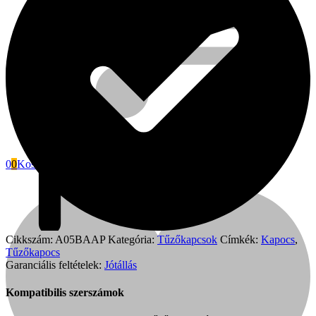
0
0
Kosár
Fini Betta
Cikkszám:
A05BAAP
Kategória:
Tűzőkapcsok
Címkék:
Kapocs
,
Tűzőkapocs
Garanciális feltételek:
Jótállás
Kompatibilis szerszámok