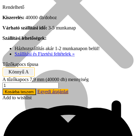
Rendelhető
Kiszerelés:
40000 db/doboz
Várható szállítási idő:
3-5 munkanap
Szállítási lehetőségek:
Házhozszállítás akár 1-2 munkanapon belül!
Szállítási és Fizetési feltételek »
Tűzőkapocs típusa
Könnyű A
A tűzőkapocs 7,9 mm (40000 db) mennyiség
Népszerű!
Egyedi árajánlat
Kosárba teszem
Add to wishlist
Senco