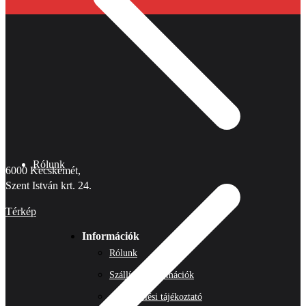
Rólunk
6000 Kecskemét,
Szent István krt. 24.
Térkép
Információk
Rólunk
Szállítási információk
Adatkezelési tájékoztató