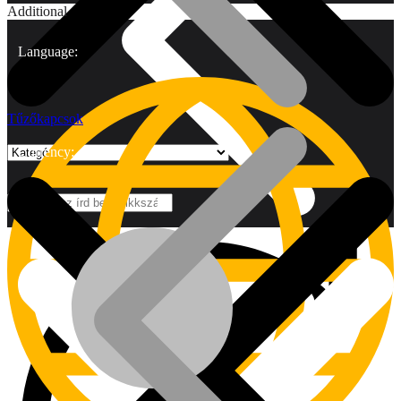
Additional
Language:
Tűzőkapcsok
Currency:
Márkák