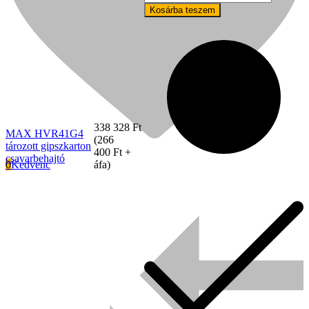
Kosárba teszem
338 328
Ft
MAX HVR41G4
(
266
tározott gipszkarton
400
Ft
+
csavarbehajtó
0
Kedvenc
áfa)
Signode