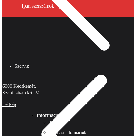
Ipari szerszámok
Szerviz
6000 Kecskemét,
Szent István krt. 24.
Térkép
Információk
Rólunk
Szállítási információk