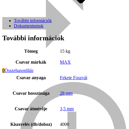
További információk
Dokumentumok
További információk
Tömeg
15 kg
Csavar márkák
MAX
0
Összehasonlítás
Csavar anyaga
Fekete Foszvát
Everwin
Csavar hosszúsága
28 mm
Csavar átmérője
3,5 mm
Kiszerelés (db/doboz)
4000