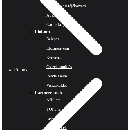
Adatkezelési tájékoztató
ÁSZF
Garancia, jótállás
Fiókom
Belépés
Előzményeim
Kedvenceim
Összehasonlítás
Rólunk
Rendeléseim
Visszaküldés
Partnereknek
Affiliate
TOP5 termék
Leértékelések
Új termékek