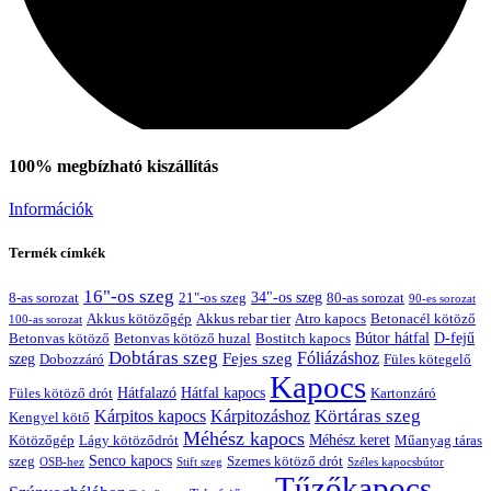
100% megbízható kiszállítás
Információk
Termék címkék
Bostitch
16"-os szeg
21"-os szeg
34"-os szeg
8-as sorozat
80-as sorozat
90-es sorozat
Akkus kötözőgép
Akkus rebar tier
Atro kapocs
Betonacél kötöző
100-as sorozat
Bútor hátfal
Betonvas kötöző huzal
D-fejű
Betonvas kötöző
Bostitch kapocs
Dobtáras szeg
Fejes szeg
Fóliázáshoz
szeg
Dobozzáró
Füles kötegelő
Kapocs
Hátfalazó
Hátfal kapocs
Füles kötöző drót
Kartonzáró
Körtáras szeg
Kárpitos kapocs
Kárpitozáshoz
Kengyel kötő
Méhész kapocs
Méhész keret
Lágy kötöződrót
Műanyag táras
Kötözőgép
Senco kapocs
szeg
Szemes kötöző drót
OSB-hez
Stift szeg
Széles kapocsbútor
Tűzőkapocs