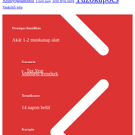
Szúnyoghálóhoz
Tele fejű szeg
T-fejű szeg
Vaskötő gép
Országos kiszállítás
Akár 1-2 munkanap alatt
Garancia
Tex Year
Minőségi termékek
Termékcsere
14 napon belül
Karapin