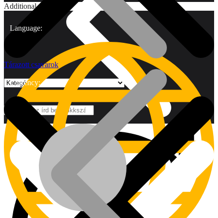
Additional
Language:
Tárazott csavarok
Currency:
Márkák