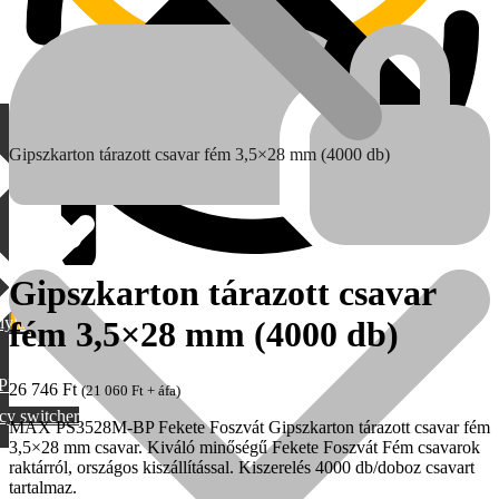
Gipszkarton tárazott csavar fém 3,5×28 mm (4000 db)
Gipszkarton tárazott csavar
lylang
fém 3,5×28 mm (4000 db)
MAX
PML
26 746
Ft
(
21 060
Ft
+ áfa)
cy switcher
MAX PS3528M-BP Fekete Foszvát Gipszkarton tárazott csavar fém
3,5×28 mm csavar. Kiváló minőségű Fekete Foszvát Fém csavarok
raktárról, országos kiszállítással. Kiszerelés 4000 db/doboz csavart
tartalmaz.