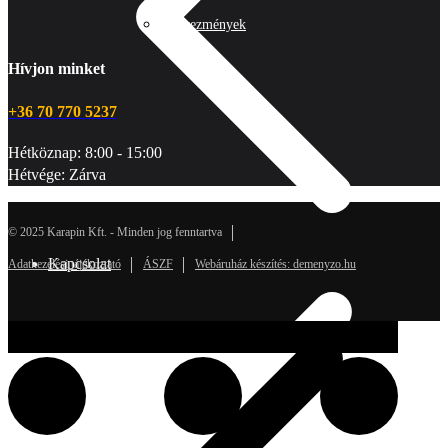
Kedvezmények
Hívjon minket
+36 70 770 5237
Hétköznap: 8:00 - 15:00
Hétvége: Zárva
© 2025 Karapin Kft. - Minden jog fenntartva
Kapcsolat
Adatkezelési tájékoztató
ÁSZF
Webáruház készítés: demenyzo.hu