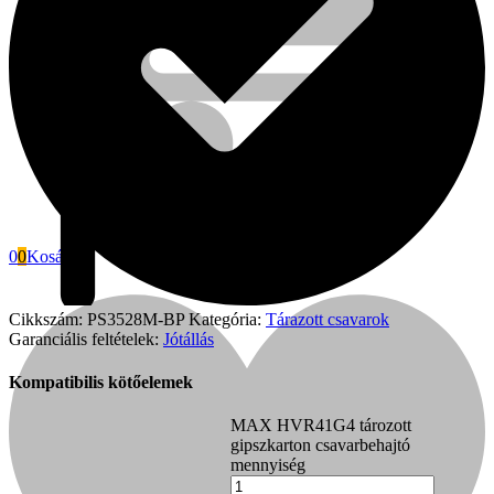
0
0
Kosár
Cikkszám:
PS3528M-BP
Kategória:
Tárazott csavarok
Garanciális feltételek:
Jótállás
Fini Betta
Kompatibilis kötőelemek
MAX HVR41G4 tározott
gipszkarton csavarbehajtó
mennyiség