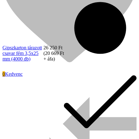
Gipszkarton tárazott
26 250
Ft
csavar fém 3,5x25
(
20 669
Ft
mm (4000 db)
+ áfa)
0
Kedvenc
Signode