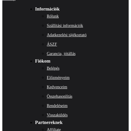
Információk
Rólunk
Szállítási információk
Adatkezelési tájékoztató
ÁSZF
Garancia, jótállás
Fiókom
Belépés
Előzményeim
Kedvenceim
Összehasonlítás
Rendeléseim
Visszaküldés
Partnereknek
Affiliate