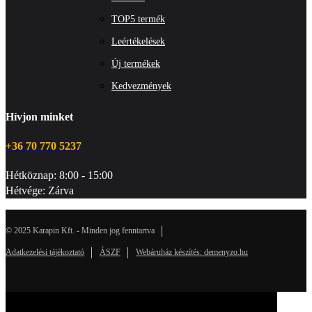
TOP5 termék
Leértékelések
Új termékek
Kedvezmények
Hívjon minket
+36 70 770 5237
Hétköznap: 8:00 - 15:00
Hétvége: Zárva
© 2025 Karapin Kft. - Minden jog fenntartva
Adatkezelési tájékoztató
ÁSZF
Webáruház készítés: demenyzo.hu