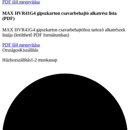
PDF fájl megnyitása
MAX HVR41G4 gipszkarton csavarbehajtó alkatrész lista
(PDF)
MAX HVR41G4 gipszkarton csavarbehajtóhoz tartozó alkatrészek
listája (letölthető PDF formátumban)
PDF fájl megnyitása
Országos
Kiszállítás
Házhozszállítás
1-2 munkanap