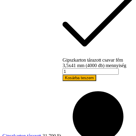
Gipszkarton tárazott csavar fém
3,5x41 mm (4000 db) mennyiség
Kosárba teszem
Gipszkarton tárazott
31 700
Ft