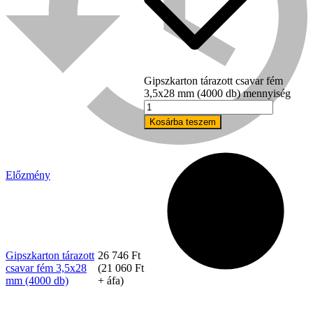
Gipszkarton tárazott csavar fém
3,5x28 mm (4000 db) mennyiség
Kosárba teszem
Előzmény
Bühnen
Gipszkarton tárazott
26 746
Ft
csavar fém 3,5x28
(
21 060
Ft
mm (4000 db)
+ áfa)