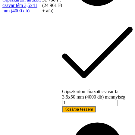
csavar fém 3,5x41
(
24 961
Ft
mm (4000 db)
+ áfa)
Gipszkarton tárazott csavar fa
3,5x50 mm (4000 db) mennyiség
Kosárba teszem