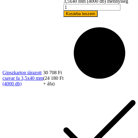
3,5x40 mm (4000 db) mennyiség
Kosárba teszem
Gipszkarton tárazott
30 708
Ft
Rólunk
csavar fa 3,5x40 mm
(
24 180
Ft
(4000 db)
+ áfa)