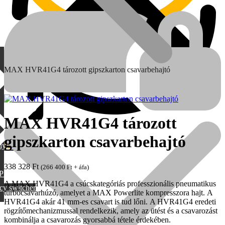
MAX HVR41G4 tározott gipszkarton csavarbehajtó
MAX HVR41G4 tározott
gipszkarton csavarbehajtó
lylang
MAX
338 328
Ft
(
266 400
Ft
+ áfa)
PML
A MAX HVR41G4 a csúcskategóriás professzionális pneumatikus
cy switcher
turbócsavarhúzó, amelyet a MAX Powerlite kompresszora hajt. A
HVR41G4 akár 41 mm-es csavart is tud lőni. A HVR41G4 eredeti
rögzítőmechanizmussal rendelkezik, amely az ütést és a csavarozást
kombinálja a csavarozás gyorsabbá tétele érdekében.