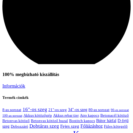
100% megbízható kiszállítás
Információk
Termék címkék
16"-os szeg
21"-os szeg
34"-os szeg
8-as sorozat
80-as sorozat
90-es sorozat
Akkus kötözőgép
Akkus rebar tier
Atro kapocs
Betonacél kötöző
100-as sorozat
Bútor hátfal
Betonvas kötöző huzal
D-fejű
Betonvas kötöző
Bostitch kapocs
Dobtáras szeg
Fejes szeg
Fóliázáshoz
szeg
Dobozzáró
Füles kötegelő