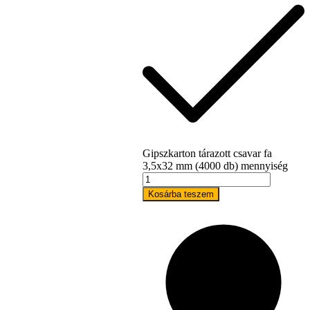
Gipszkarton tárazott csavar fa
3,5x32 mm (4000 db) mennyiség
Bostitch
Kosárba teszem