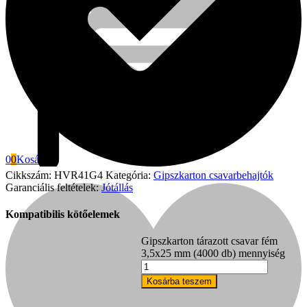
0
0
Kosár
Cikkszám:
HVR41G4
Kategória:
Gipszkarton csavarbehajtók
Garanciális feltételek:
Jótállás
Kompatibilis kötőelemek
Fini Betta
Gipszkarton tárazott csavar fém
3,5x25 mm (4000 db) mennyiség
Kosárba teszem