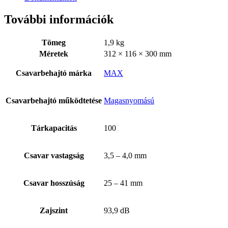
További információk
Tömeg
1,9 kg
Méretek
312 × 116 × 300 mm
Csavarbehajtó márka
MAX
Csavarbehajtó működtetése
Magasnyomású
Tárkapacitás
100
Csavar vastagság
3,5 – 4,0 mm
Csavar hosszúság
25 – 41 mm
Zajszint
93,9 dB