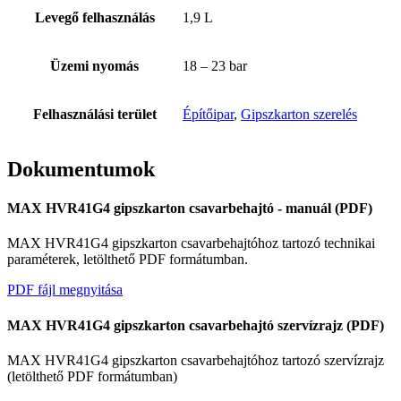
Levegő felhasználás
1,9 L
Üzemi nyomás
18 – 23 bar
Felhasználási terület
Építőipar
,
Gipszkarton szerelés
Dokumentumok
MAX HVR41G4 gipszkarton csavarbehajtó - manuál (PDF)
MAX HVR41G4 gipszkarton csavarbehajtóhoz tartozó technikai
paraméterek, letölthető PDF formátumban.
PDF fájl megnyitása
MAX HVR41G4 gipszkarton csavarbehajtó szervízrajz (PDF)
MAX HVR41G4 gipszkarton csavarbehajtóhoz tartozó szervízrajz
(letölthető PDF formátumban)