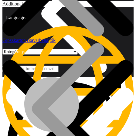
Additional
Language:
Gipszkarton csavarbehajtók
Currency:
Márkák