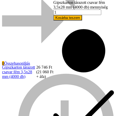
Gipszkarton tárazott csavar fém
3,5x28 mm (4000 db) mennyiség
Kosárba teszem
0
Összehasonlítás
Gipszkarton tárazott
26 746
Ft
csavar fém 3,5x28
(
21 060
Ft
Everwin
mm (4000 db)
+ áfa)