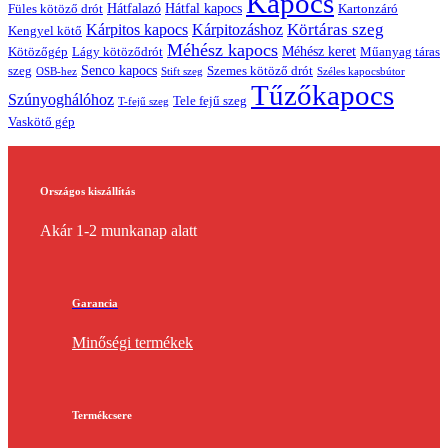
Kapocs
Hátfalazó
Hátfal kapocs
Füles kötöző drót
Kartonzáró
Körtáras szeg
Kárpitos kapocs
Kárpitozáshoz
Kengyel kötő
Méhész kapocs
Méhész keret
Lágy kötöződrót
Műanyag táras
Kötözőgép
Senco kapocs
szeg
Szemes kötöző drót
OSB-hez
Stift szeg
Széles kapocsbútor
Tűzőkapocs
Szúnyoghálóhoz
Tele fejű szeg
T-fejű szeg
Vaskötő gép
Országos kiszállítás
Akár 1-2 munkanap alatt
Garancia
Minőségi termékek
Termékcsere