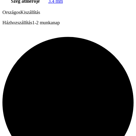
Szeg átmérője
3.4 mm
Országos
Kiszállítás
Házhozszállítás
1-2 munkanap
Szerviz