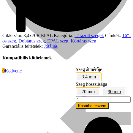
Cikkszám:
3,4x70R EPAL
Kategória:
Tárazott szegek
Címkék:
16"-
os szeg
,
Dobtáras szeg
,
EPAL szeg
,
Körtáras szeg
Garanciális feltételek:
Jótállás
Kompatibilis kötőelemek
Szeg átmérője
0
Kedvenc
3.4 mm
Szeg hosszúsága
Signode
70 mm
90 mm
SENCO
PAL100
Kosárba teszem
EPAL
dobtáras
szögbelövő
pisztoly
mennyiség