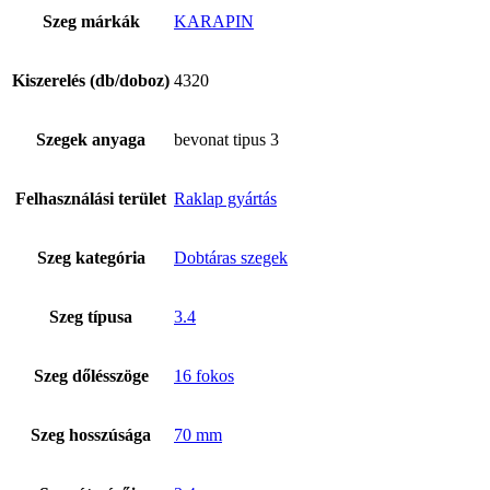
Szeg márkák
KARAPIN
Kiszerelés (db/doboz)
4320
Szegek anyaga
bevonat tipus 3
Felhasználási terület
Raklap gyártás
Tex Year
Szeg kategória
Dobtáras szegek
Szeg típusa
3.4
Szeg dőlésszöge
16 fokos
Szeg hosszúsága
70 mm