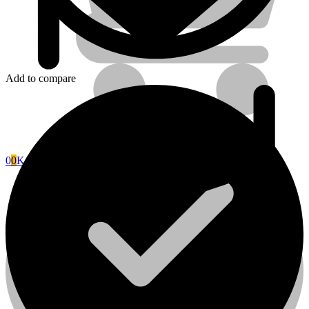
Add to compare
0
0
Kosár
Fini Betta