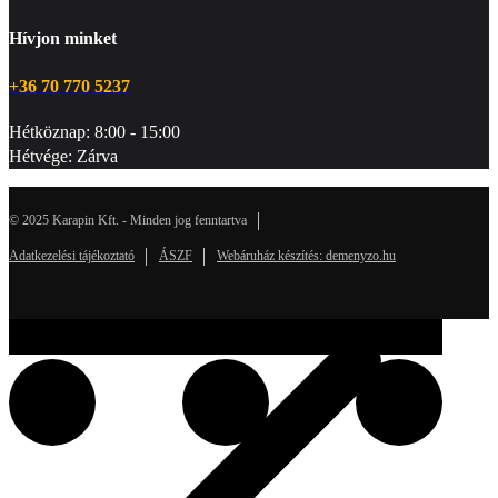
Hívjon minket
+36 70 770 5237
Hétköznap: 8:00 - 15:00
Hétvége: Zárva
© 2025 Karapin Kft. - Minden jog fenntartva
Adatkezelési tájékoztató
ÁSZF
Webáruház készítés: demenyzo.hu