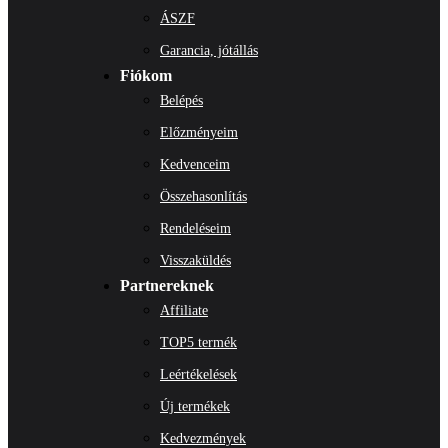
ÁSZF
Garancia, jótállás
Fiókom
Belépés
Előzményeim
Kedvenceim
Összehasonlítás
Rendeléseim
Visszaküldés
Partnereknek
Affiliate
TOP5 termék
Leértékelések
Új termékek
Kedvezmények