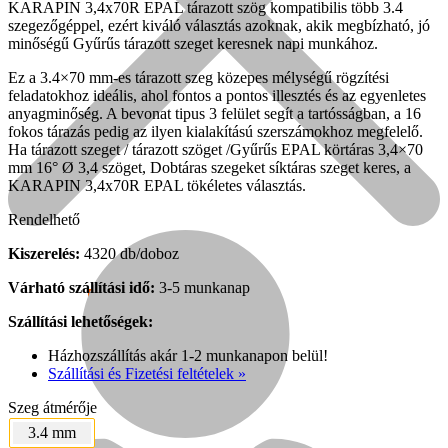
KARAPIN 3,4x70R EPAL tárazott szög kompatibilis több 3.4
szegezőgéppel, ezért kiváló választás azoknak, akik megbízható, jó
minőségű Gyűrűs tárazott szeget keresnek napi munkához.
Ez a 3.4×70 mm-es tárazott szeg közepes mélységű rögzítési
feladatokhoz ideális, ahol fontos a pontos illesztés és az egyenletes
anyagminőség. A bevonat tipus 3 felület segít a tartósságban, a 16
fokos tárazás pedig az ilyen kialakítású szerszámokhoz megfelelő.
Ha tárazott szeget / tárazott szöget /Gyűrűs EPAL körtáras 3,4×70
mm 16° Ø 3,4 szöget, Dobtáras szegeket síktáras szeget keres, a
KARAPIN 3,4x70R EPAL tökéletes választás.
Rendelhető
Kiszerelés:
4320 db/doboz
Várható szállítási idő:
3-5 munkanap
Népszerű!
Szállítási lehetőségek:
Senco
Házhozszállítás akár 1-2 munkanapon belül!
Szállítási és Fizetési feltételek »
Szeg átmérője
3.4 mm