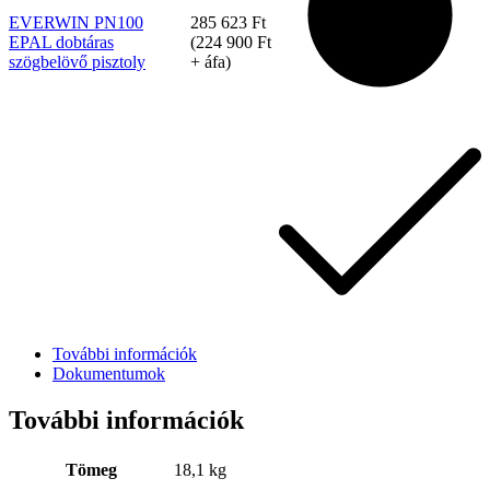
EVERWIN PN100
285 623
Ft
EPAL dobtáras
(
224 900
Ft
szögbelövő pisztoly
+ áfa)
Bostitch
További információk
Dokumentumok
További információk
Tömeg
18,1 kg