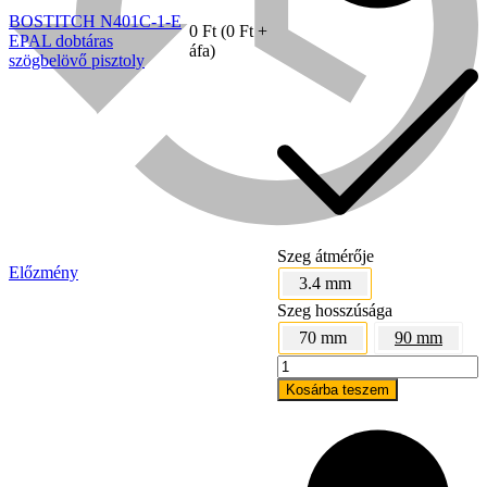
BOSTITCH N401C-1-E
0
Ft
(
0
Ft
+
EPAL dobtáras
áfa)
szögbelövő pisztoly
Szeg átmérője
Előzmény
3.4 mm
Bühnen
Szeg hosszúsága
70 mm
90 mm
EVERWIN
PN100
Kosárba teszem
EPAL
dobtáras
szögbelövő
pisztoly
mennyiség