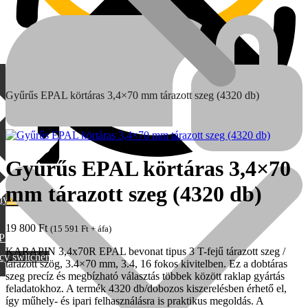
Gyűrűs EPAL körtáras 3,4×70 mm tárazott szeg (4320 db)
Gyűrűs EPAL körtáras 3,4×70
mm tárazott szeg (4320 db)
lylang
MAX
19 800
Ft
(
15 591
Ft
+ áfa)
PML
KARAPIN 3,4x70R EPAL bevonat tipus 3 T-fejű tárazott szeg /
cy switcher
tárazott szög, 3.4×70 mm, 3.4, 16 fokos kivitelben. Ez a dobtáras
szeg precíz és megbízható választás többek között raklap gyártás
feladatokhoz. A termék 4320 db/dobozos kiszerelésben érhető el,
így műhely- és ipari felhasználásra is praktikus megoldás. A