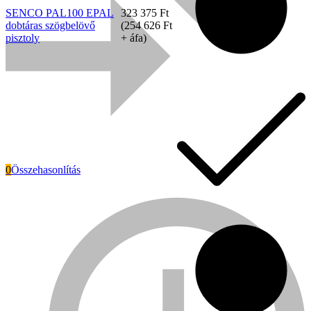
SENCO PAL100 EPAL
323 375
Ft
dobtáras szögbelövő
(
254 626
Ft
pisztoly
+ áfa)
0
Összehasonlítás
Everwin