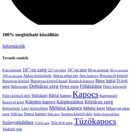
100% megbízható kiszállítás
Információk
Termék címkék
16"-os szeg
21"-os szeg
34"-os szeg
8-as sorozat
80-as sorozat
Rólunk
90-es sorozat
Akkus kötözőgép
Akkus rebar tier
Atro kapocs
Betonacél kötöző
100-as sorozat
Bútor hátfal
Betonvas kötöző huzal
D-fejű
Betonvas kötöző
Bostitch kapocs
Dobtáras szeg
Fejes szeg
Fóliázáshoz
szeg
Dobozzáró
Füles kötegelő
Kapocs
Hátfalazó
Hátfal kapocs
Füles kötöző drót
Kartonzáró
Körtáras szeg
Kárpitos kapocs
Kárpitozáshoz
Kengyel kötő
Méhész kapocs
Méhész keret
Lágy kötöződrót
Műanyag táras
Kötözőgép
Senco kapocs
szeg
Szemes kötöző drót
OSB-hez
Stift szeg
Széles kapocsbútor
Tűzőkapocs
Szúnyoghálóhoz
Tele fejű szeg
T-fejű szeg
Vaskötő gép