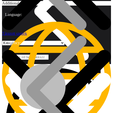
Additional
Language:
Tárazott szegek
Currency:
Márkák