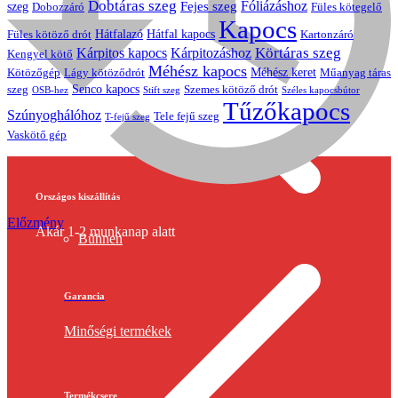
Dobtáras szeg
Fejes szeg
Fóliázáshoz
szeg
Dobozzáró
Füles kötegelő
Kapocs
Hátfalazó
Hátfal kapocs
Füles kötöző drót
Kartonzáró
Körtáras szeg
Kárpitos kapocs
Kárpitozáshoz
Kengyel kötő
Méhész kapocs
Méhész keret
Lágy kötöződrót
Műanyag táras
Kötözőgép
Senco kapocs
szeg
Szemes kötöző drót
OSB-hez
Stift szeg
Széles kapocsbútor
Tűzőkapocs
Szúnyoghálóhoz
Tele fejű szeg
T-fejű szeg
Vaskötő gép
Országos kiszállítás
Előzmény
Akár 1-2 munkanap alatt
Bühnen
Garancia
Minőségi termékek
Termékcsere