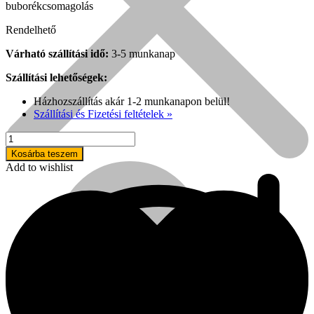
buborékcsomagolás
Rendelhető
Várható szállítási idő:
3-5 munkanap
Szállítási lehetőségek:
Házhozszállítás akár 1-2 munkanapon belül!
Szállítási és Fizetési feltételek »
Senco
204
Kosárba teszem
mm
Add to wishlist
PH2
bit
DuraSpin
Népszerű!
DS50
készülékhez,
buborékcsomagolás
Senco
mennyiség