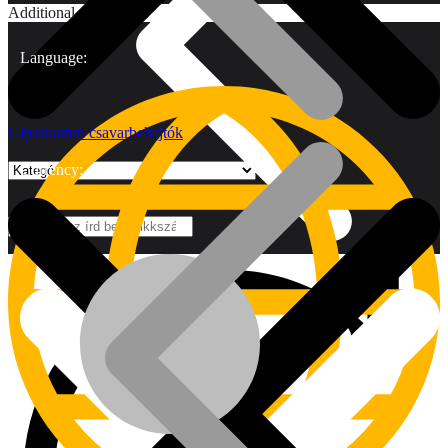
Additional
Language:
Gipszkarton csavarbehajtók
Currency:
Márkák