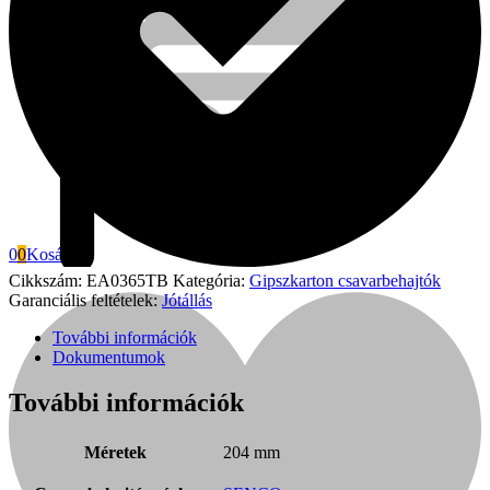
0
0
Kosár
Cikkszám:
EA0365TB
Kategória:
Gipszkarton csavarbehajtók
Garanciális feltételek:
Jótállás
További információk
Fini Betta
Dokumentumok
További információk
Méretek
204 mm