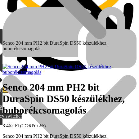
Senco 204 mm PH2 bit DuraSpin DS50 készülékhez,
buborékcsomagolás
Senco 204 mm PH2 bit
lylang
DuraSpin DS50 készülékhez,
MAX
PML
buborékcsomagolás
cy switcher
3 462
Ft
(
2 726
Ft
+ áfa)
Senco 204 mm PH2 bit DuraSpin DS50 készülékhez,