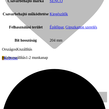
Csavarbehajtó márka
SENCO
Csavarbehajtó működtetése
Kiegészítők
Felhasználási terület
Építőipar
,
Gipszkarton szerelés
Bit hosszúság
204 mm
Országos
Kiszállítás
Házhozszállítás
1-2 munkanap
0
Kedvenc
Signode