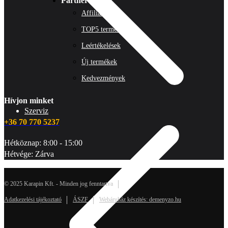
Partnereknek
Affiliate
TOP5 termék
Leértékelések
Új termékek
Kedvezmények
Hívjon minket
Szerviz
+36 70 770 5237
Hétköznap: 8:00 - 15:00
Hétvége: Zárva
© 2025 Karapin Kft. - Minden jog fenntartva
Adatkezelési tájékoztató
ÁSZF
Webáruház készítés: demenyzo.hu