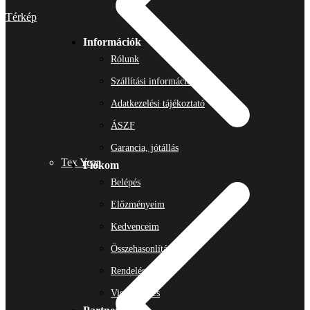
Térkép
Információk
Rólunk
Szállítási információk
Adatkezelési tájékoztató
ÁSZF
Garancia, jótállás
Tex Year
Fiókom
Belépés
Előzményeim
Kedvenceim
Összehasonlítás
Rendeléseim
Visszaküldés