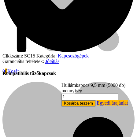
Cikkszám:
SC15
Kategória:
Kapcsozógépek
Garanciális feltételek:
Jótállás
0
0
Kosár
Kompatibilis tűzőkapcsok
Hullámkapocs 9,5 mm (5000 db)
mennyiség
Fini Betta
Egyedi árajánlat
Kosárba teszem