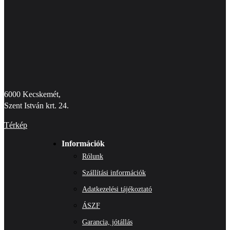
6000 Kecskemét,
Szent István krt. 24.
Térkép
Információk
Rólunk
Szállítási információk
Adatkezelési tájékoztató
ÁSZF
Garancia, jótállás