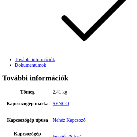
További információk
Dokumentumok
További információk
Bostitch
Tömeg
2,41 kg
Kapcsozógép márka
SENCO
Kapcsozógép típusa
Nehéz Kapcsozó
Kapcsozógép
levegős (8 bar)