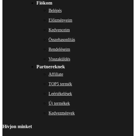
Fiókom
Belépés
Előzményeim
Kedvenceim
Összehasonlítás
Rendeléseim
Visszaküldés
Partnereknek
Affiliate
TOP5 termék
Leértékelések
Új termékek
Kedvezmények
Hívjon minket