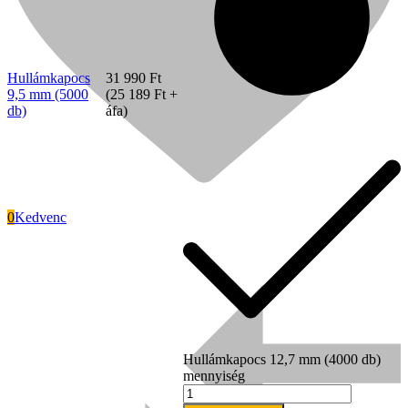
Hullámkapocs
31 990
Ft
9,5 mm (5000
(
25 189
Ft
+
db)
áfa)
0
Kedvenc
Signode
Hullámkapocs 12,7 mm (4000 db)
mennyiség