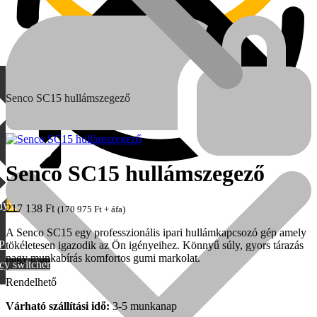
Senco SC15 hullámszegező
Senco SC15 hullámszegező
lylang
217 138
Ft
(
170 975
Ft
+ áfa)
MAX
A Senco SC15 egy professzionális ipari hullámkapcsozó gép amely
PML
tökéletesen igazodik az Ön igényeihez. Könnyű súly, gyors tárazás
nagy munkabírás komfortos gumi markolat.
cy switcher
Rendelhető
Várható szállítási idő:
3-5 munkanap