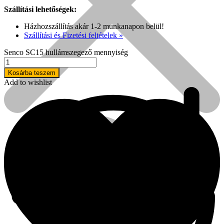
Szállítási lehetőségek:
Házhozszállítás akár 1-2 munkanapon belül!
Szállítási és Fizetési feltételek »
Senco SC15 hullámszegező mennyiség
Kosárba teszem
Add to wishlist
Népszerű!
Senco