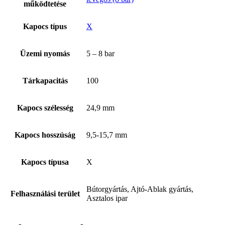
működtetése
Kapocs típus
X
Üzemi nyomás
5 – 8 bar
Tárkapacitás
100
Kapocs szélesség
24,9 mm
Tex Year
Kapocs hosszúság
9,5-15,7 mm
Kapocs típusa
X
Bútorgyártás, Ajtó-Ablak gyártás,
Felhasználási terület
Asztalos ipar