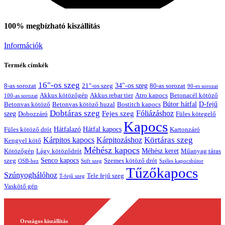
100% megbízható kiszállítás
Információk
Termék címkék
16"-os szeg
21"-os szeg
34"-os szeg
8-as sorozat
80-as sorozat
90-es sorozat
Akkus kötözőgép
Akkus rebar tier
Atro kapocs
Betonacél kötöző
100-as sorozat
Bútor hátfal
Betonvas kötöző huzal
D-fejű
Betonvas kötöző
Bostitch kapocs
Dobtáras szeg
Fejes szeg
Fóliázáshoz
szeg
Dobozzáró
Füles kötegelő
Kapocs
Hátfalazó
Hátfal kapocs
Füles kötöző drót
Kartonzáró
Kapcsolat
Körtáras szeg
Kárpitos kapocs
Kárpitozáshoz
Kengyel kötő
Méhész kapocs
Méhész keret
Lágy kötöződrót
Műanyag táras
Kötözőgép
Senco kapocs
szeg
Szemes kötöző drót
OSB-hez
Stift szeg
Széles kapocsbútor
Tűzőkapocs
Szúnyoghálóhoz
Tele fejű szeg
T-fejű szeg
Vaskötő gép
Országos kiszállítás