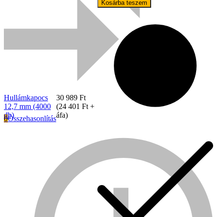
Kosárba teszem
Hullámkapocs
30 989
Ft
12,7 mm (4000
(
24 401
Ft
+
db)
áfa)
0
Összehasonlítás
Everwin