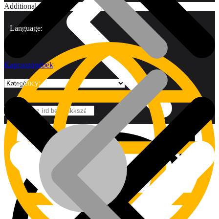
Additional
Language:
Kapcsozógépek
Currency:
Márkák