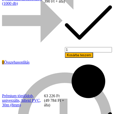
390
Ft
+ áfa)
(1000 db)
Prémium
tömlődob,
Kosárba teszem
univerzális,
0
Összehasonlítás
hibrid
PVC,
30m
Everwin
(8mm)
mennyiség
Prémium tömlődob,
63 226
Ft
univerzális, hibrid PVC,
(
49 784
Ft
+
30m (8mm)
áfa)