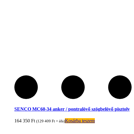
SENCO MC60-34 anker / pontralövő szögbelövő pisztoly
164 350
Ft
Kosárba teszem
(
129 409
Ft
+ áfa)