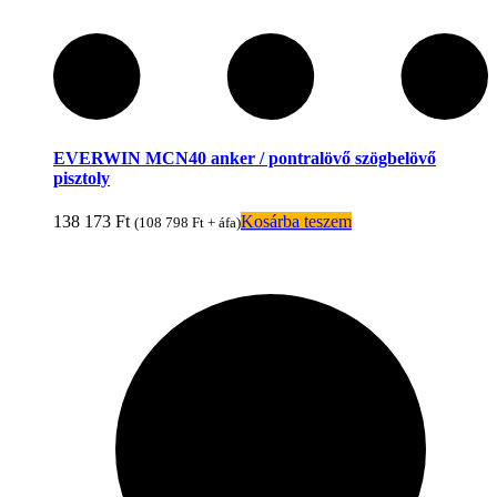
EVERWIN MCN40 anker / pontralövő szögbelövő
pisztoly
138 173
Ft
Kosárba teszem
(
108 798
Ft
+ áfa)