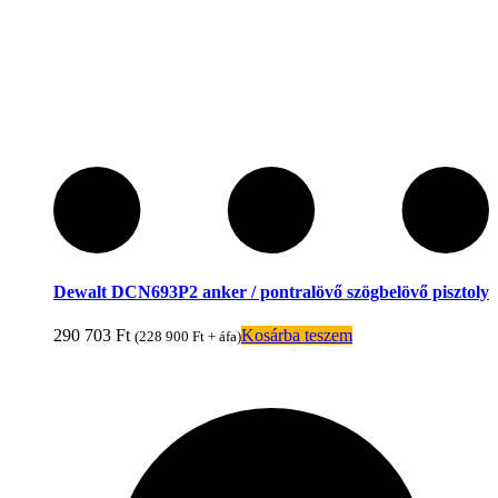
Dewalt DCN693P2 anker / pontralövő szögbelövő pisztoly
290 703
Ft
Kosárba teszem
(
228 900
Ft
+ áfa)