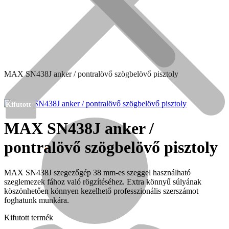
MAX SN438J anker / pontralövő szögbelövő pisztoly
Kifutott
MAX SN438J anker /
pontralövő szögbelövő pisztoly
Népszerű!
MAX SN438J szegezőgép 38 mm-es szeggel használható
Senco
szeglemezek fához való rögzítéséhez. Extra könnyű súlyának
köszönhetően könnyen kezelhető professzionális szerszámot
foghatunk munkára.
Kifutott termék