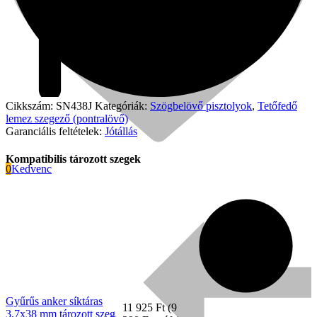
Cikkszám:
SN438J
Kategóriák:
Szögbelövő pisztolyok
,
Tetőfedő
lemez szegező (pontralövő)
Garanciális feltételek:
Jótállás
Kompatibilis tározott szegek
0
Kedvenc
Signode
Gyűrűs anker síktáras
11 925
Ft
(
9
3,7x38 mm tározott szeg