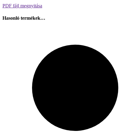
PDF fájl megnyitása
Hasonló termékek…
Szerviz