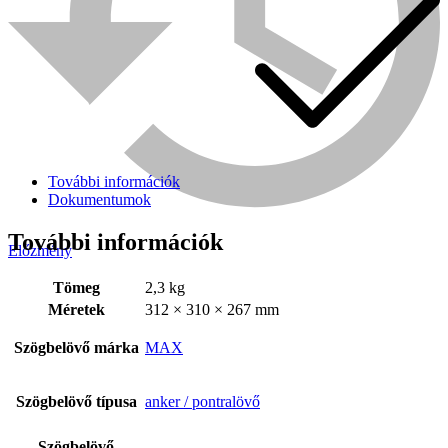
További információk
Dokumentumok
További információk
Előzmény
Bühnen
Tömeg
2,3 kg
Méretek
312 × 310 × 267 mm
Szögbelövő márka
MAX
Szögbelövő típusa
anker / pontralövő
Szögbelövő