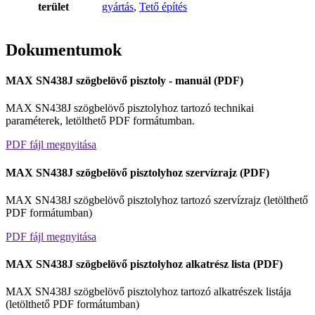
terület
gyártás
,
Tető építés
Dokumentumok
MAX SN438J szögbelövő pisztoly - manuál (PDF)
MAX SN438J szögbelövő pisztolyhoz tartozó technikai
paraméterek, letölthető PDF formátumban.
PDF fájl megnyitása
Tex Year
MAX SN438J szögbelövő pisztolyhoz szervízrajz (PDF)
MAX SN438J szögbelövő pisztolyhoz tartozó szervízrajz (letölthető
PDF formátumban)
PDF fájl megnyitása
MAX SN438J szögbelövő pisztolyhoz alkatrész lista (PDF)
MAX SN438J szögbelövő pisztolyhoz tartozó alkatrészek listája
(letölthető PDF formátumban)