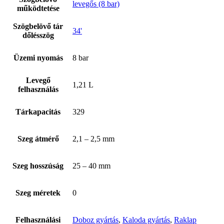
levegős (8 bar)
működtetése
Szögbelövő tár
34'
dőlésszög
Üzemi nyomás
8 bar
Levegő
1,21 L
felhasználás
Tárkapacitás
329
Bostitch
Szeg átmérő
2,1 – 2,5 mm
Szeg hosszúság
25 – 40 mm
Szeg méretek
0
Felhasználási
Doboz gyártás
,
Kaloda gyártás
,
Raklap