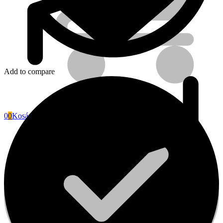
Add to compare
0
0
Kosár
Fini Betta