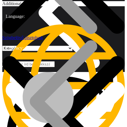
Additional
Language:
Szögbelövő pisztolyok
Currency:
Márkák