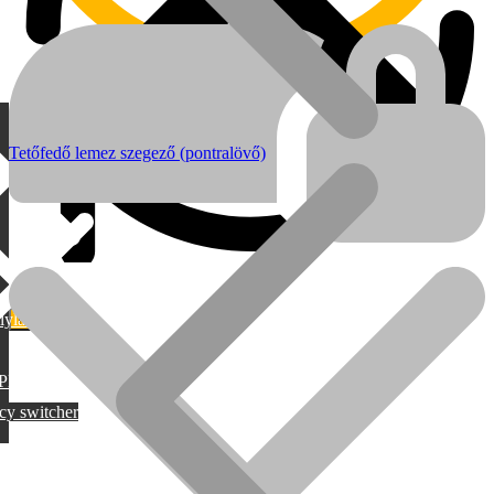
Tetőfedő lemez szegező (pontralövő)
lylang
MAX
PML
cy switcher