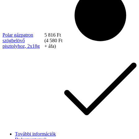
Polar gázpatron
5 816
Ft
szögbelövő
(
4 580
Ft
pisztolyhoz, 2x18g
+ áfa)
Szerviz
További információk