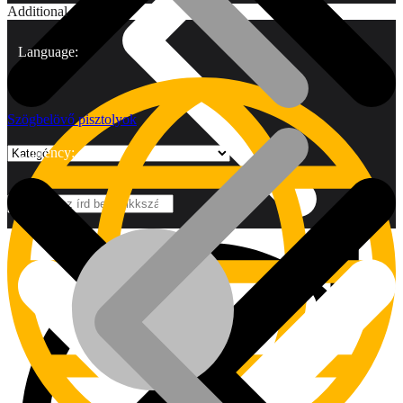
Additional
Language:
Szögbelövő pisztolyok
Currency:
Márkák