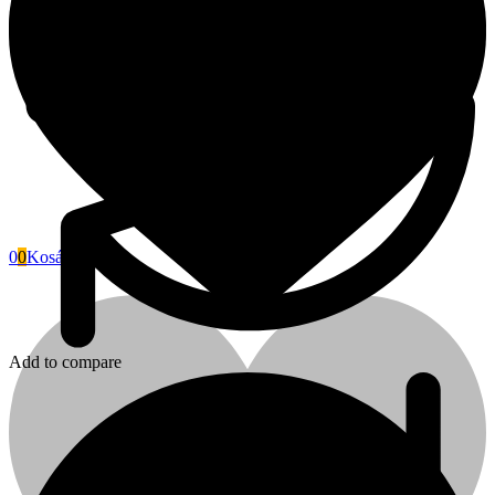
0
0
Kosár
Fini Betta
Add to compare