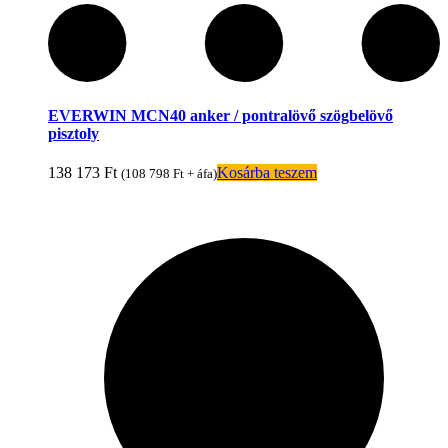
EVERWIN MCN40 anker / pontralövő szögbelövő
pisztoly
138 173
Ft
Kosárba teszem
(
108 798
Ft
+ áfa)