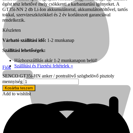
égést tesz lehetővé mely csökkenti a karbantartási igényeket. A
GT35i-NN 2 db Li-Ion akkumulátorral, akkumulátortöltővel, tartós
tokkal, szervizeszközökkel és 2 év korlátozott garanciával
rendelkezik.
Készleten
Várható szállítási idő:
1-2 munkanap
Szállítási lehetőségek:
Házhozszállítás akár 1-2 munkanapon belül!
Szállítási és Fizetési feltételek »
Fiók
SENCO GT35i-HN anker / pontralövő szögbelövő pisztoly
mennyiség
Kosárba teszem
Add to wishlist
Kihlberg