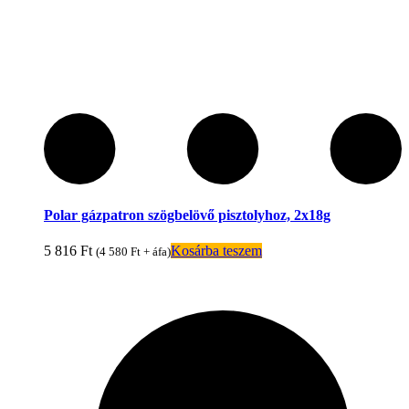
Polar gázpatron szögbelövő pisztolyhoz, 2x18g
5 816
Ft
Kosárba teszem
(
4 580
Ft
+ áfa)