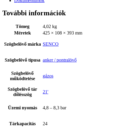
Dokumentumok
További információk
Tömeg
4,02 kg
Méretek
425 × 108 × 393 mm
Szögbelövő márka
SENCO
Szögbelövő típusa
anker / pontralövő
Rólunk
Szögbelövő
gázos
működtetése
Szögbelövő tár
21'
dőlésszög
Üzemi nyomás
4,8 – 8,3 bar
Tárkapacitás
24