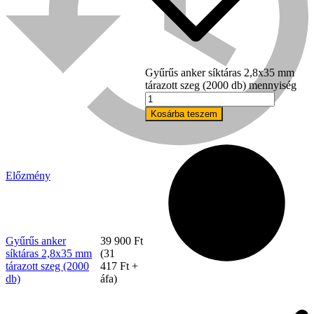
Gyűrűs anker síktáras 2,8x35 mm
tárazott szeg (2000 db) mennyiség
Kosárba teszem
Előzmény
Bühnen
Gyűrűs anker
39 900
Ft
síktáras 2,8x35 mm
(
31
tárazott szeg (2000
417
Ft
+
db)
áfa)