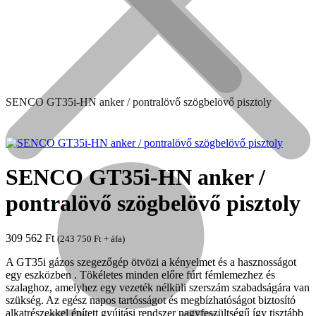
SENCO GT35i-HN anker / pontralövő szögbelövő pisztoly
SENCO GT35i-HN anker /
pontralövő szögbelövő pisztoly
Népszerű!
309 562
Ft
(
243 750
Ft
+ áfa)
Senco
A GT35i gázos szegezőgép ötvözi a kényelmet és a hasznosságot
egy eszközben . Tökéletes minden előre fúrt fémlemezhez és
szalaghoz, amelyhez egy vezeték nélküli szerszám szabadságára van
szükség. Az egész napos tartósságot és megbízhatóságot biztosító
alkatrészekkel épített gyújtási rendszer nagyfeszültségű így tisztább