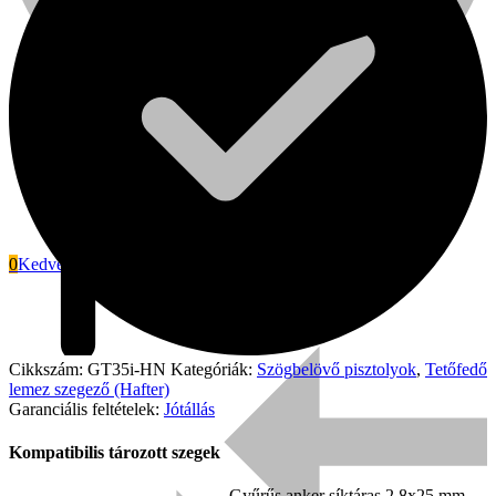
0
Kedvenc
Signode
Cikkszám:
GT35i-HN
Kategóriák:
Szögbelövő pisztolyok
,
Tetőfedő
lemez szegező (Hafter)
Garanciális feltételek:
Jótállás
Kompatibilis tározott szegek
Gyűrűs anker síktáras 2,8x25 mm