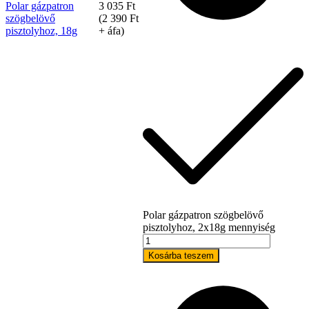
Polar gázpatron
3 035
Ft
szögbelövő
(
2 390
Ft
pisztolyhoz, 18g
+ áfa)
Tex Year
Polar gázpatron szögbelövő
pisztolyhoz, 2x18g mennyiség
Kosárba teszem