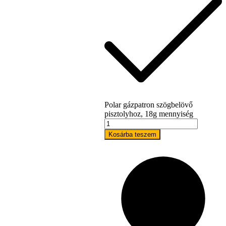
Polar gázpatron szögbelövő
pisztolyhoz, 18g mennyiség
Bostitch
Kosárba teszem