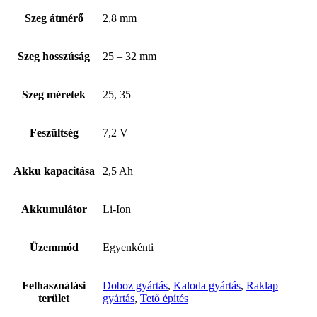
Szeg átmérő
2,8 mm
Szeg hosszúság
25 – 32 mm
Szeg méretek
25, 35
Feszültség
7,2 V
Akku kapacitása
2,5 Ah
Kapcsolat
Akkumulátor
Li-Ion
Üzemmód
Egyenkénti
Felhasználási
Doboz gyártás
,
Kaloda gyártás
,
Raklap
terület
gyártás
,
Tető építés