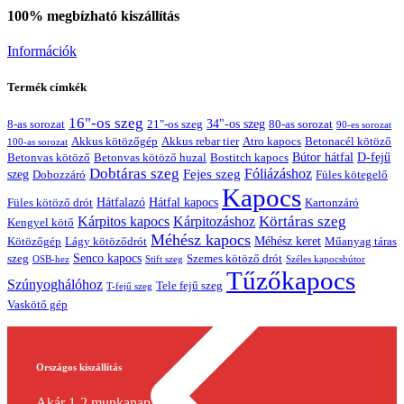
100% megbízható kiszállítás
Információk
Termék címkék
16"-os szeg
21"-os szeg
34"-os szeg
8-as sorozat
80-as sorozat
90-es sorozat
Akkus kötözőgép
Akkus rebar tier
Atro kapocs
Betonacél kötöző
100-as sorozat
Bútor hátfal
Betonvas kötöző huzal
D-fejű
Betonvas kötöző
Bostitch kapocs
Dobtáras szeg
Fejes szeg
Fóliázáshoz
szeg
Dobozzáró
Füles kötegelő
Kapocs
Hátfalazó
Hátfal kapocs
Füles kötöző drót
Kartonzáró
Tex Year
Körtáras szeg
Kárpitos kapocs
Kárpitozáshoz
Kengyel kötő
Méhész kapocs
Méhész keret
Lágy kötöződrót
Műanyag táras
Kötözőgép
Senco kapocs
szeg
Szemes kötöző drót
OSB-hez
Stift szeg
Széles kapocsbútor
Tűzőkapocs
Szúnyoghálóhoz
Tele fejű szeg
T-fejű szeg
Vaskötő gép
Országos kiszállítás
Akár 1-2 munkanap alatt