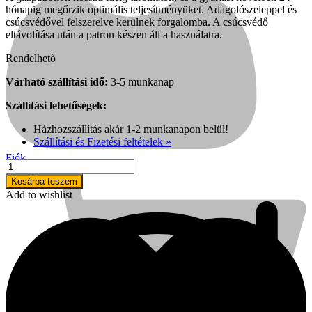
hónapig megőrzik optimális teljesítményüket. Adagolószeleppel és
csúcsvédővel felszerelve kerülnek forgalomba. A csúcsvédő
eltávolítása után a patron készen áll a használatra.
Rendelhető
Várható szállítási idő:
3-5 munkanap
Szállítási lehetőségek:
Házhozszállítás akár 1-2 munkanapon belül!
Szállítási és Fizetési feltételek »
Fiók
Polar
gázpatron
Kosárba teszem
szögbelövő
Add to wishlist
pisztolyhoz,
2x18g
mennyiség
Kihlberg