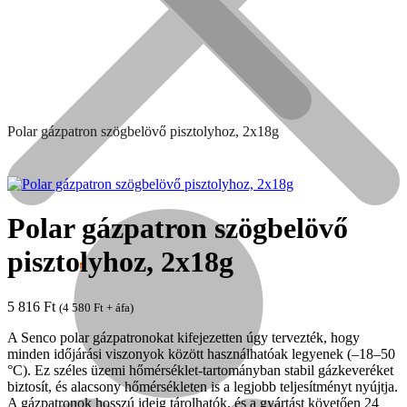
Polar gázpatron szögbelövő pisztolyhoz, 2x18g
Polar gázpatron szögbelövő
pisztolyhoz, 2x18g
Népszerű!
5 816
Ft
(
4 580
Ft
+ áfa)
Senco
A Senco polar gázpatronokat kifejezetten úgy tervezték, hogy
minden időjárási viszonyok között használhatóak legyenek (–18–50
°C). Ez széles üzemi hőmérséklet-tartományban stabil gázkeveréket
biztosít, és alacsony hőmérsékleten is a legjobb teljesítményt nyújtja.
A gázpatronok hosszú ideig tárolhatók, és a gyártást követően 24