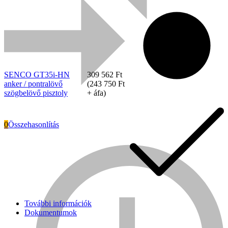
anker
/
pontralövő
szögbelövő
pisztoly
mennyiség
SENCO GT35i-HN
309 562
Ft
anker / pontralövő
(
243 750
Ft
szögbelövő pisztoly
+ áfa)
0
Összehasonlítás
Everwin
További információk
Dokumentumok