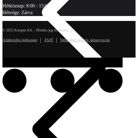
Hétköznap: 8:00 - 15:00
Hétvége: Zárva
© 2025 Karapin Kft. - Minden jog fenntartva
Adatkezelési tájékoztató
ÁSZF
Webáruház készítés: demenyzo.hu