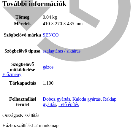
További információk
Tömeg
0,04 kg
Méretek
410 × 270 × 435 mm
Szögbelövő márka
SENCO
Szögbelövő típusa
szalagtáras / síktáras
Szögbelövő
gázos
működtetése
Előzmény
Bühnen
Tárkapacitás
1,100
Felhasználási
Doboz gyártás
,
Kaloda gyártás
,
Raklap
terület
gyártás
,
Tető építés
Országos
Kiszállítás
Házhozszállítás
1-2 munkanap