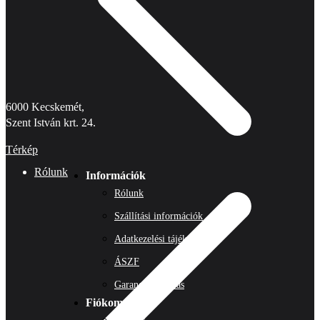
6000 Kecskemét,
Szent István krt. 24.
Térkép
Rólunk
Információk
Rólunk
Szállítási információk
Adatkezelési tájékoztató
ÁSZF
Garancia, jótállás
Fiókom