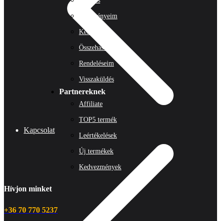
Belépés
Előzményeim
Kedvenceim
Összehasonlítás
Rendeléseim
Visszaküldés
Partnereknek
Affiliate
TOP5 termék
Kapcsolat
Leértékelések
Új termékek
Kedvezmények
Hívjon minket
+36 70 770 5237