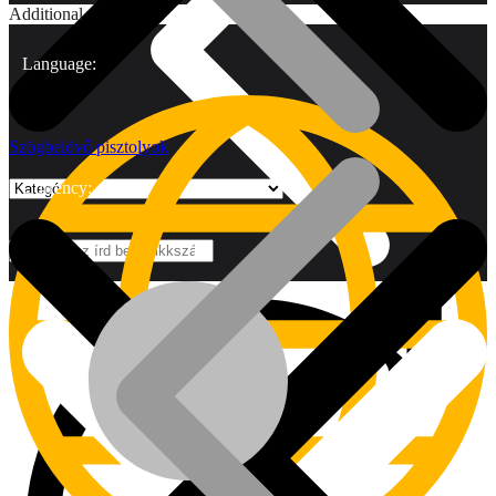
Additional
Language:
Szögbelövő pisztolyok
Currency:
Márkák