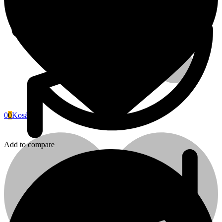
0
0
Kosár
Add to compare
Fini Betta